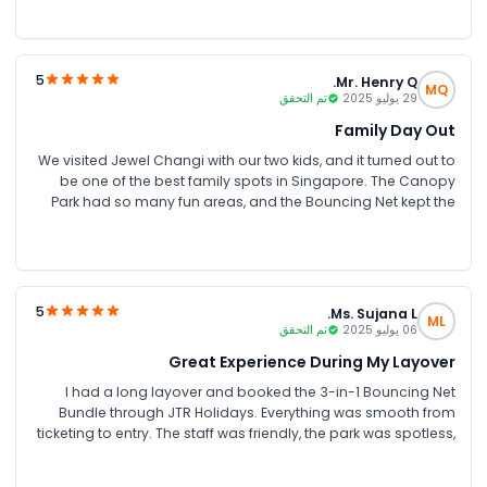
waterfall surrounded by lush greenery, absolutely
mesmerising, especially at night when the lights come on. A
must-visit spot for anyone passing through Singapore!
5
Mr. Henry Q.
MQ
29 يوليو 2025
تم التحقق
Family Day Out
We visited Jewel Changi with our two kids, and it turned out to
be one of the best family spots in Singapore. The Canopy
Park had so many fun areas, and the Bouncing Net kept the
kids entertained for hours. My personal favourite was the
Canopy Bridge; it felt like floating above a forest, with the
waterfall view right in front. The place is stroller-friendly and
very clean. Make sure to go before sunset for the best lighting!
We visited Jewel Changi with our two kids, and it turned out to
5
Ms. Sujana L.
ML
be one of the best family spots in Singapore. The Canopy
06 يوليو 2025
تم التحقق
Park had so many fun areas, and the Bouncing Net kept the
Great Experience During My Layover
kids entertained for hours. My personal favourite was the
Canopy Bridge; it felt like floating above a forest, with the
I had a long layover and booked the 3-in-1 Bouncing Net
waterfall view right in front. The place is stroller-friendly and
Bundle through JTR Holidays. Everything was smooth from
very clean. Make sure to go before sunset for the best lighting!
ticketing to entry. The staff was friendly, the park was spotless,
and the whole place felt refreshing after a long flight.