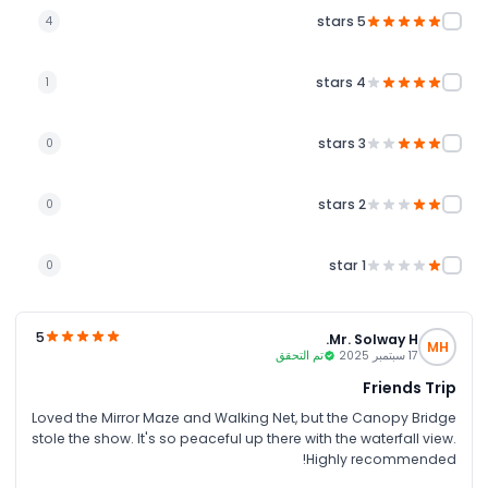
5 stars
4
4 stars
1
3 stars
0
2 stars
0
1 star
0
5
Mr. Solway H.
MH
17 سبتمبر 2025
تم التحقق
Friends Trip
Loved the Mirror Maze and Walking Net, but the Canopy Bridge
stole the show. It's so peaceful up there with the waterfall view.
Highly recommended!