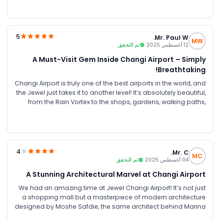
5
Mr. Paul W.
MW
12 أغسطس 2025
تم التحقق
A Must-Visit Gem Inside Changi Airport – Simply
Breathtaking!
Changi Airport is truly one of the best airports in the world, and
the Jewel just takes it to another level! It’s absolutely beautiful,
from the Rain Vortex to the shops, gardens, walking paths,
and restaurants; everything is designed so thoughtfully. Make
sure you explore all the levels; it can take around 2–3 hours,
but it’s totally worth it. You can even buy bundle tickets for
multiple attractions. Whether you visit during the day or at
night, the place is just amazing!
4
Mr. C.
MC
04 أغسطس 2025
تم التحقق
A Stunning Architectural Marvel at Changi Airport
We had an amazing time at Jewel Changi Airport! It’s not just
a shopping mall but a masterpiece of modern architecture
designed by Moshe Safdie, the same architect behind Marina
Bay Sands. The highlight was definitely the 40-metre indoor