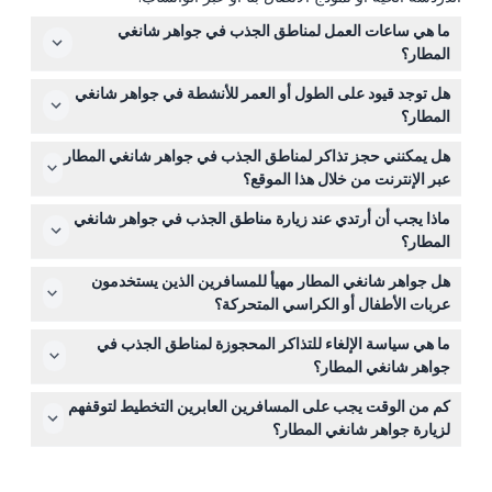
ما هي ساعات العمل لمناطق الجذب في جواهر شانغي
المطار؟
تعمل مناطق الجذب في جواهر شانغي المطار عادة من الساعة
هل توجد قيود على الطول أو العمر للأنشطة في جواهر شانغي
10:00 صباحًا حتى 9:00 مساءً، مع آخر دخول قبل 30 دقيقة من
المطار؟
الإغلاق. تختلف ساعات منتزه الوبر قليلاً، خاصة في عطلات نهاية
نعم، بعض مناطق الجذب مثل شبكة المشي وشبكة القفز
الأسبوع والعطلات الرسمية. (قد تتغير — يرجى التأكد عند
هل يمكنني حجز تذاكر لمناطق الجذب في جواهر شانغي المطار
تتطلب حدًا أدنى للطول يبلغ 110 سم. يجب أن يرافق الأطفال
الحجز)
عبر الإنترنت من خلال هذا الموقع؟
الذين تتراوح أعمارهم بين 3 و12 سنة شخص بالغ يدفع التذكرة،
نعم، يمكنك حجز التذاكر عبر الإنترنت بكل سهولة من هنا. أثناء
والأطفال دون سن 3 سنوات يدخلون مجانًا.
ماذا يجب أن أرتدي عند زيارة مناطق الجذب في جواهر شانغي
الحجز، يمكنك التحقق من التوفر في الوقت الفعلي وتأمين
المطار؟
دخولك إلى مختلف مناطق الجذب.
من الأفضل ارتداء بنطلونات أو شورتات وأحذية مريحة ومغطاة
هل جواهر شانغي المطار مهيأ للمسافرين الذين يستخدمون
للاستمتاع الكامل بالأنشطة، خاصة تلك الموجودة في منتزه
عربات الأطفال أو الكراسي المتحركة؟
الوبر.
نعم، جواهر شانغي المطار مهيأ لاستيعاب عربات الأطفال
ما هي سياسة الإلغاء للتذاكر المحجوزة لمناطق الجذب في
والكراسي المتحركة، مما يجعل من السهل على العائلات
جواهر شانغي المطار؟
والزوار ذوي الاحتياجات الحركية استكشاف مناطق الجذب.
التذاكر لمناطق الجذب في جواهر شانغي المطار غير قابلة
كم من الوقت يجب على المسافرين العابرين التخطيط لتوقفهم
للاسترداد ولا يمكن إلغاؤها تحت أي ظرف.
لزيارة جواهر شانغي المطار؟
يجب أن يكون لدى المسافرين العابرين فترة توقف لا تقل عن 5
ساعات ليتمكنوا من زيارة والاستمتاع بمناطق الجذب في جواهر