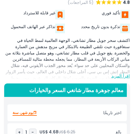
4.8
(5 المراجعات)
تأكيد فوري
غير قابلة للاسترداد
تذكرة بدون تاريخ محدد
تذاكر عبر الهاتف المحمول
اكتشف سحر جويل مطار تشانغي، الوجهة العالمية لنمط الحياة في
سنغافورة حيث تلتقي الطبيعة بالابتكار في مزيج مدهش من العمارة
والخضرة. يقع جويل في قلب مطار تشانغي، وهو متصل مباشرة بثلاثة من
مباني الركاب الأربعة في المطار، مما يجعله محطة مثالية للمسافرين
والسكان المحليين على حد سواء. يُعد محور الجذب الأيقوني فيه، شلال
المطر إتش إس بي سي، أعلى شلال داخلي في العالم، حيث يأسر الزوار
اقرأ المزيد
بعروض مذهلة من الضوء والصوت تُحوّل المكان إلى عرض مبهر. يحيط
بهذا العجب وادي الغابات شيسيدو، وهو حديقة داخلية متعددة المستويات
معالم جوهرة مطار شانغي السعر والخيارات
توفر ملاذًا هادئًا مليئًا بالخضرة الكثيفة ومسارات للمشي وشلالات هادئة.
جويل مطار تشانغي أكثر من مجرد منظر بصري؛ إنه أيضًا مركز للترفيه
والتسوق وتناول الطعام. تحت سقفه الزجاجي القبابي الرائع، يمكن للزوار
استكشاف أكثر من 280 متجراً ومنافذ للمأكولات والمشروبات، أو زيارة
اختر تاريخًا
يوم شهر، سنة
معالم جذب مناسبة للعائلات مثل منتزه المظلة، وشبكات السماء، ومتاهة
المرايا، أو الاسترخاء في إحدى العديد من الصالات والمقاهي. سواء كنت
توقف مؤقتًا أثناء الترانزيت، أو تتسوق، أو تتجول لمشاهدة المعالم، فإن
بالغ
US$ 6.25
US$ 4.68
+
1
-