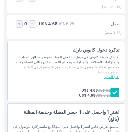
جويل مطار تشانغي في سنغافورة يقدم تجربة غامرة لا تُنسى. الزيارة هنا
أمر لا بد منه لأي شخص يبحث عن أفضل معالم سنغافورة في موقع
(13-99 سنة)
أيقوني واحد.
طفل
US$ 6.25
US$ 4.68
+
0
-
أبرز المعالم
(3-12 سنة)
المتضمنات
تذكرة دخول كانوبي بارك
اكتشف حديقة كانوبي في جويل تشانجي للمطار، موطن حدائق الضباب،
والمنزلقات العملاقة، والمتاهات، ومعالم اللعب. مكان مثالي لقضاء وقت
سياسة الأطفال والبالغين
ممتع مع العائلة وللحصول على مناظر تستحق الإنستغرام في الطابق
العلوي من جويل.
اقرأ المزيد
المتضمنات
الاستثناءات
الدخول إلى حديقة كانوبي في جويل تشانجي
استمتع بالمتاهات، وشبكات القفز، ومسارات الحدائق، والمنزلقات
بالغ:
US$ 6.25
US$ 4.68
العملاقة، والمزيد
طفل:
US$ 6.25
US$ 4.68
مناسب لجميع الأعمار
ساعات العمل
اشترِ 1 واحصل على 1: جسر المظلة وحديقة المظلة
ما يجب معرفته
(بالغ)
استمتع بعرض خاص اشترِ 1 واحصل على 1 مجانًا مع ماستركارد للوصول إلى
جسر كانوبي، بما في ذلك دخول مجاني للكبار إلى منتزه كانوبي لمضاعفة