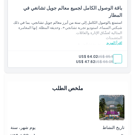
باقة الوصول الكامل لجميع معالم جويل تشانغي في
المطار
استمتع بالوصول الكامل إلى ستة من أبرز معالم جويل تشانجي، بما في ذلك
شبكتي السماء، استوديو تجربة تشانجي+، وحديقة المظلة. إنها المغامرة
المثالية لعشّاق الإثارة والعائلات.
المتضمنات
اقرأ المزيد
دخول استوديو تجربة تشانجي+
الوصول إلى جسر المظلة، متاهة التحوط، متاهة المرايا، شبكة
المشي، وشبكة القفز
بالغ:
US$ 85.57
US$ 64.02
دخول مجاني إلى حديقة المظلة
طفل:
US$ 66.05
US$ 47.62
ملخص الطلب
تاريخ النشاط
يوم شهر، سنة