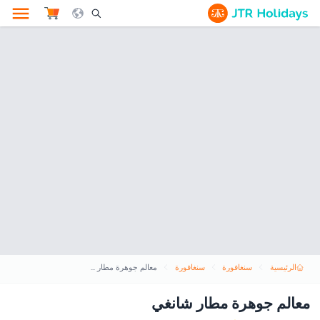
le Search Opener Icon
الرئيسية
سنغافورة
سنغافورة
معالم جوهرة مطار شانغي
معالم جوهرة مطار شانغي