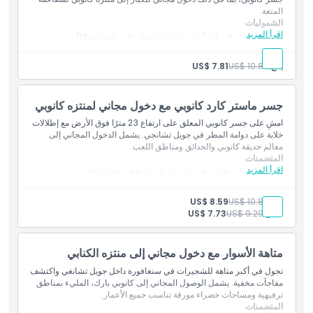
الموقع
المتعة.
الشموليات
اقرأ المزيد
٢× تذاكر جسر المظلة (اشترِ واحدة واحصل على واحدة مجانًا)
كيفية الوصول إلى هناك
١× تذكرة دخول مجانية لمنتزه المظلة للكبار
صالح عند اختيار شخص بالغ واحد للحصول على دخولين
بالغ:
US$ 10.85
US$ 7.81
كيفية الاسترداد
جسر ماستر كارد كانوبي مع دخول مجاني لمنتزه كانوبي
قواعد اللباس
امشِ على جسر كانوبي المعلق على ارتفاع 23 مترًا فوق الأرض مع إطلالات
خلابة على دوامة المطر في جويل تشانجي. يشمل الدخول المجاني إلى
معالم حديقة كانوبي والحدائق ومناطق اللعب.
المتضمنات
سياسة الإلغاء
اقرأ المزيد
امشِ عبر جسر كانوبي المعلق على ارتفاع 23 مترًا فوق الأرض
دخول مجاني إلى حديقة كانوبي
بالغ:
US$ 10.85
US$ 8.59
طفل:
US$ 9.29
US$ 7.73
متاهة الأسوار مع دخول مجاني إلى منتزه الكنابي
تجول في أكبر متاهة للشجيرات في سنغافورة داخل جويل تشانغي واكتشف
مفاجآت مخفية. يشمل الوصول المجاني إلى كانوبي بارك، المليء بمناطق
ترفيهية ومساحات خضراء مورقة تناسب جميع الأعمار.
المتضمنات