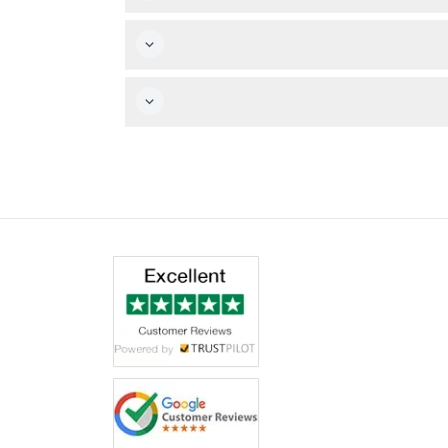
م الأمر.
لين لك.