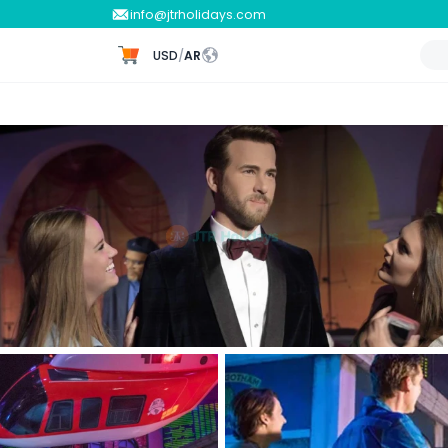
info@jtrholidays.com
USD
/
AR