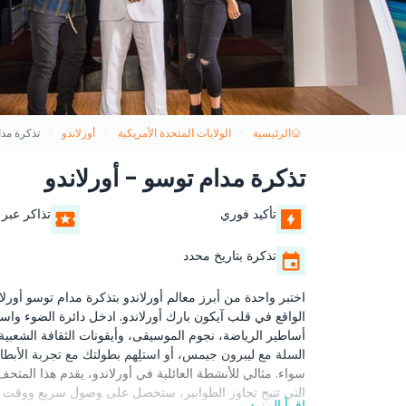
الرئيسية
الولايات المتحدة الأمريكية
أورلاندو
تذكرة مدا
تذكرة مدام توسو - أورلاندو
تأكيد فوري
تذاكر عبر 
تذكرة بتاريخ محدد
اختبر واحدة من أبرز معالم أورلاندو بتذكرة مدام توسو أور
الواقع في قلب آيكون بارك أورلاندو. ادخل دائرة الضوء وا
أساطير الرياضة، نجوم الموسيقى، وأيقونات الثقافة الشعبي
سواء. مثالي للأنشطة العائلية في أورلاندو، يقدم هذا المتحف
التي تتيح تجاوز الطوابير، ستحصل على وصول سريع ووقت 
اقرأ المزيد