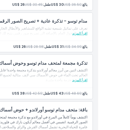
ما يجب معرفته
بالغ:
US$ 36.50
US$ 30
طفل:
US$ 30.45
US$ 26
مدام توسو - تذكرة عادية + تصريح الصور الرقم
الموقع
تعرف على تماثيل شمعية تشبه الواقع للمشاهير والأبطال الخارق
اقرأ المزيد
التذكرة الدخول العام بالإضافة إلى تصريح صور رقمي يتيح لك ال
كيفية الاسترداد
بالغ:
US$ 34.99
US$ 31
طفل:
US$ 28.98
US$ 26
سياسة الإلغاء
تذكرة مجمعة لمتحف مدام توسو وحوض أسماك س
اكتشف اثنين من أبرز معالم أورلاندو بتذكرة مجمعة واحدة! قاب
العالم تحت الماء في حوض الأسماك سي لايف. مثالية لجميع الأ
اقرأ المزيد
تفاعلية في حزمة واحدة مثيرة.
بالغ:
US$ 48.69
US$ 43
طفل:
US$ 42.59
US$ 38
باقة: متحف مدام توسو أورلاندو + حوض أسماك
اكتشف يوماً كاملاً من المرح في أورلاندو مع تذكرة مجمعة لم
الصور الرقمية. انغمس في أفضل معالم آيكون بارك في فلوريدا