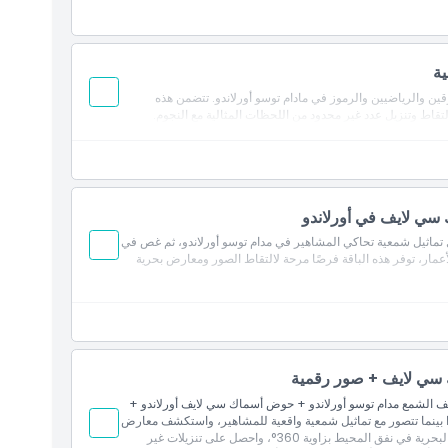
ية
ين والرياضيين والرموز في مادام توسو أورلاندو. تتضمن هذه
تقاط وتنزيل عدد غير محدود من اللحظات المثالية مع النجوم.
ي لايف في أورلاندو
ل تماثيل شمعية تحاكي المشاهير في مدام توسو أورلاندو، ثم غص في
عمار، توفر هذه الباقة فرصًا مرحة لالتقاط الصور ومعارض بحرية
 سي لايف + صور رقمية
تحف الشمع مدام توسو أورلاندو + حوض أسماك سي لايف أورلاندو +
 بينما تتصور مع تماثيل شمعية واقعية للمشاهير، واستكشف معارض
غامرة للحياة البحرية تشمل أسماك القرش والراي والسلاحف البحرية في نفق المحيط بزاوية 360°، واحصل على تنزيلات غير