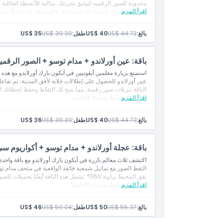
محدودة للصور الرقمية لتوثيق تجربتك. مثالية للأنشطة العائلية
اقرأ المزيد
أورلاندو تستحق المشاركة، تقدم تذكرة المجمعة هذه دخولًا سريعً
المتاعب لجميع الأعمار. احجز الآن للحصول على أفضل باقة من م
بالغ:
US$ 44.72
US$ 40
طفل:
US$ 39.39
US$ 35
باقة: عين أورلاندو + مدام توسو + الصور الرقمي
عين أورلاندو للحصول على إطلالات خلابة لأفق المدينة، ثم تفا
اقرأ المزيد
مثالية للتخطيط بوتيرتك الخاصة.
بالغ:
US$ 44.72
US$ 40
طفل:
US$ 39.39
US$ 36
باقة: عجلة أورلاندو + مدام توسو + أكواريوم 
التقط الصور مع تماثيل شمعية فائقة الواقعية في متحف مدام 
اقرأ المزيد
مثالية للتخطيط بوتيرتك الخاصة!
بالغ:
US$ 55.37
US$ 50
طفل:
US$ 50.04
US$ 46