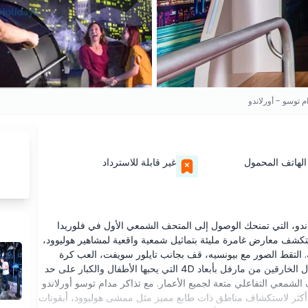
م توسو - أورلاندو
الهاتف المحمول
غير قابلة للاسترداد
لاندو، التي تمنحك الوصول إلى المتحف الشمعي الأول في فلوريدا
ستكشف معارض غامرة مليئة بتماثيل شمعية واقعية لمشاهير هوليوود،
ة. التقط الصور مع بيونسيه، قف بجانب تايلور سويفت، العب كرة
السلة مع ليبرون جيمس، أو استلِهم بطولتك مع تجربة الأبطال الخارقين من مارفل بأبعاد 4D التي يحبها الأطفال والكبار على حد
 الشمعي التفاعلي متعة لجميع الأعمار. مع تذاكر مدام توسو أورلاندو
أكثر لاستكشاف مناطق ذات طابع مميز مثل ممشى هوليوود، أيقونات