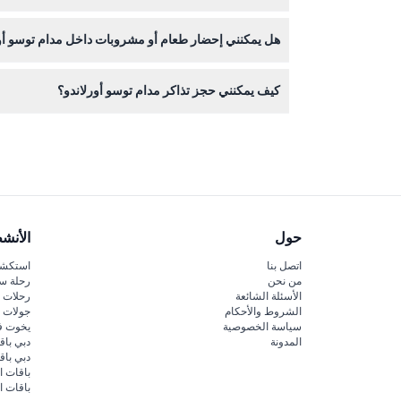
نعم، المكان مهيأ لاستقبال عربات الأطفال والكراسي ال
هل يمكنني إحضار طعام أو مشروبات داخل مدام توسو أو
لا يسمح بإدخال الطعام والمشروبات من الخارج داخل مدا
كيف يمكنني حجز تذاكر مدام توسو أورلاندو؟
يمكنك حجز تذاكر مدام توسو أورلاندو بسهولة عبر الإنت
حول
الأنش
اتصل بنا
استكشف
من نحن
رحلة س
الأسئلة الشائعة
رحلات ا
الشروط والأحكام
جولات ا
سياسة الخصوصية
يخوت ف
المدونة
دبي باق
دبي با
باقات ا
باقات ا