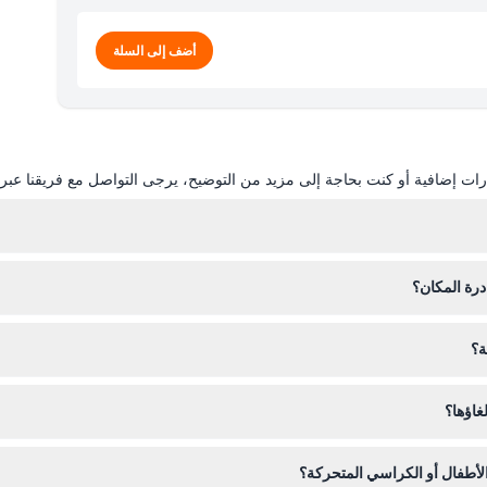
أضف إلى السلة
ات إضافية أو كنت بحاجة إلى مزيد من التوضيح، يرجى التواصل مع فريقنا عبر ال
درة المكان؟
ة الدخول، لذلك خطط زيارتك وفقًا لذلك.
ة؟
والبالغون هم من عمر 13 سنة فما فوق.
غاؤها؟
ن اختيار التاريخ والوقت بعناية عند الحجز عبر الإنترنت.
الأطفال أو الكراسي المتحركة؟