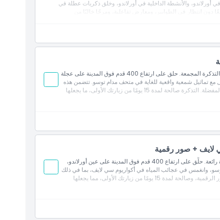
 في أورلاندو، والأنشطة الداخلية في أورلاندو، وخلق ذكريات عطلة في
ا دون انتظار في الطوابير، ومعارض تفاعلية، ومرحًا خاليًا من
عالم أورلاندو.
ة
استمتع بزيارة معلمين أيقونيين في آيكون بارك أورلاندو مع هذه التذكرة المجمعة. حلق على ارتفاع 400 قدم فوق المدينة على عجلة
عل مع تماثيل شمعية واقعية للغاية في متحف مدام توسو. تتضمن هذه
الباقة تنزيلات صور رقمية، مما يتيح لك التقاط وحفظ لحظاتك المفضلة. التذكرة صالحة لمدة 15 يومًا من زيارتك الأولى، ما يجعلها
سي لايف + صور رقمية
اكتشف ثلاث معالم بارزة في آيكون بارك أورلاندو مع باقة واحدة رائعة. حلِّق على ارتفاع 400 قدم فوق المدينة على عين أورلاندو،
توسو، وانغمس في عجائب المياه في أكواريوم سي لايف، بما في ذلك
نفق المحيط بزاوية 360°. تشمل هذه الباقة أيضًا تحميلات للصور الرقمية، وصالحة لمدة 15 يومًا من زيارتك الأولى، مما يجعلها