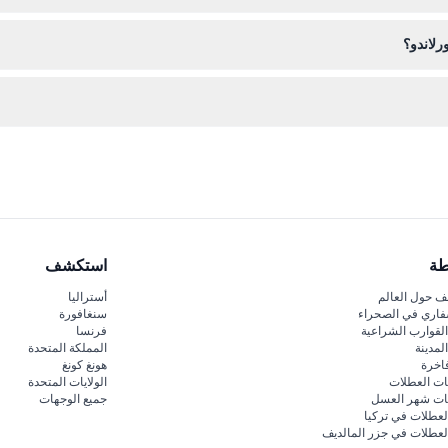
متحركة، مما يسهل على الزوار ذوي الاحتياجات الحركية الاستمتاع بالتجربة.
رلاندو؟
م توسو أورلاندو، لذلك ستحتاج إلى شراء المرطبات من الأماكن القريبة إذا لز
رنت من هنا على هذا الموقع لتجنب الانتظار وضمان اختيار التاريخ والوقت المفض
طة
استكشف
 حول العالم
أستراليا
فاري في الصحراء
سنغافورة
لقوارب الشراعية
فرنسا
لمدينة
المملكة المتحدة
اخرة
هونغ كونغ
ات العطلات
الولايات المتحدة
قات شهر العسل
جميع الوجهات
لعطلات في تركيا
لعطلات في جزر المالديف