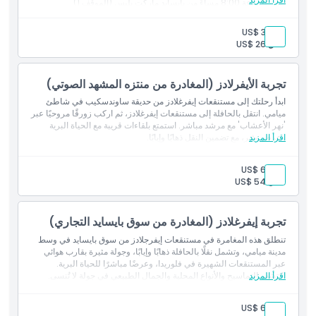
تغادر الساعة 8:00 مساءً من بايسايد ماركت بليس (الموقف 1)
وتستغرق حوالي 75-90 دقيقة.
بالغ:
US$ 36
طفل:
US$ 26
تجربة الأيفرلادز (المغادرة من منتزه المشهد الصوتي)
ابدأ رحلتك إلى مستنقعات إيفرغلادز من حديقة ساوندسكيب في شاطئ
ميامي. انتقل بالحافلة إلى مستنقعات إيفرغلادز، ثم اركب زورقًا مروحيًا عبر
'نهر الأعشاب' مع مرشد مباشر. استمتع بلقاءات قريبة مع الحياة البرية
اقرأ المزيد
وعرض مثير، مع تضمين النقل ذهابًا وإيابًا.
بالغ:
US$ 60
طفل:
US$ 54
تجربة إيفرغلادز (المغادرة من سوق بايسايد التجاري)
تنطلق هذه المغامرة في مستنقعات إيفرجلادز من سوق بايسايد في وسط
مدينة ميامي، وتشمل نقلًا بالحافلة ذهابًا وإيابًا، وجولة مثيرة بقارب هوائي
عبر المستنقعات الشهيرة في فلوريدا، وعرضًا مباشرًا للحياة البرية.
اقرأ المزيد
اكتشف التماسيح والأنواع المحلية والجمال الطبيعي في جولة لا تُنسى.
بالغ:
US$ 60