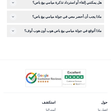
هل يمكنني إلغاء أو استرداد تذكرة ميامي بيغ باص؟
الأطفال من عمر 3-12 سنة أن يكونوا برفقة بالغ يدفع قيمة
الكاملة حوالي ساعتين (قابلة للتغيير - يرجى التأكد عند الحجز).
التذكرة. يدفع أي شخص عمره 13 سنة فما فوق سعر تذكرة
التذاكر غير قابلة للاسترداد ولا يمكن إلغاؤها، لذا تأكد من خططك
البالغين.
ماذا يجب أن أحضر معي في جولة ميامي بيغ باص؟
قبل الحجز.
احضر تذكرتك المطبوعة أو الرقمية، ملابس مريحة، واقٍ من
ماذا أتوقع في جولة ميامي بيغ باص هوب أون هوب أوف؟
الشمس، وكاميرا. ونظرًا لأن الحافلات ذات سطح مفتوح، يُنصح
أيضًا بقبعة ونظارات شمسية.
استكشف أحياء شهيرة مثل ساوث بيتش، ليتل هافانا، ووينوود
بوتيرتك الخاصة مع مشاهد بانورامية من الحافلة ذات السطح
المفتوح وخيارات لمرشد صوتي أو تعليق مباشر في الجولة
الليلية.
حول
استكشف
اتصل بنا
أستراليا