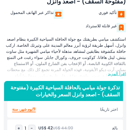
(مفتوحة السقف) - اصعد وانزل
تأكيد فوري
تذاكر عبر الهاتف المحمول
غير قابلة للاسترداد
استكشف ميامي بطريقتك مع جولة الحافلة السياحية الكبيرة بنظام اصعد
وانزل، أسهل طريقة لرؤية أبرز معالم المدينة على وتيرتك الخاصة. اركب
حافلة مكشوفة بطابقين لمشاهد مذهلة لأحياء ميامي الشهيرة مثل ساوث
بيتش، ليتل هافانا، كوكونت جروف، وكورال جابلز. سواء رغبت في التمتع
بالثقافة الكوبية النابضة، أو الإعجاب بفن الشارع الملون، أو الاستمتاع
بمباني آرت ديكو الأيقونية، فهذه الجولة المرنة تجمع كل ذلك. مع محطات
اقرأ المزيد
متكررة وتعليق صوتي واضح، تعرّف على تاريخ ميامي ومعالمها أثناء
التنقل. انزل لاستكشاف شواطئ ساوث بيتش ذات الرمال البيضاء، تذوق
تذكرة جولة ميامي بالحافلة السياحية الكبيرة (مفتوحة
قهوة كوبية أصلية في ليتل هافانا، تمشَّ في ميل المعجزة في كورال
السقف) - اصعد وانزل السعر والخيارات
جابلز، أو تصفح المتاجر الفريدة في شارع التحف في كوكونت جروف.
مثالية للعائلات، والأزواج، والمسافرين منفردين، تتيح لك هذه الجولة خلق
مغامرتك الخاصة في ميامي دون القلق بشأن المواقف أو الازدحام.
اختر تاريخًا
يوم شهر، سنة
استمتع بجولة خالية من المتاعب واكتشف أفضل إطلالات ميامي وثقافتها
وأماكنها الحيوية في هذه الجولة المفتوحة. احجز تذكرتك لجولة ميامي
بالحافلة السياحية الكبيرة بنظام اصعد وانزل اليوم واختبر المدينة الساحرة
بالغ
US$ 44.99
US$ 42
+
1
-