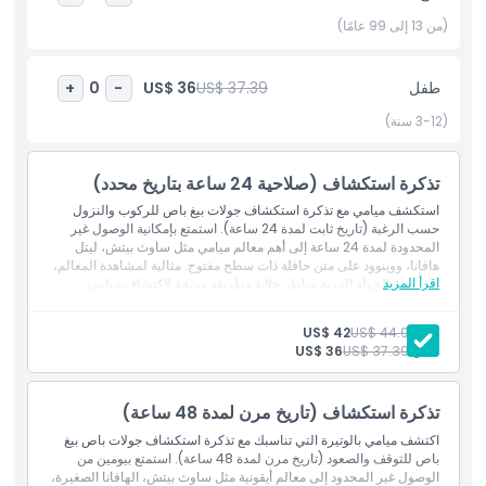
براحة وأسلوب.
(من 13 إلى 99 عامًا)
أبرز المعالم
طفل
US$ 37.39
US$ 36
+
0
-
(3-12 سنة)
المتضمنات
تذكرة استكشاف (صلاحية 24 ساعة بتاريخ محدد)
سياسة الأطفال والبالغين
استكشف ميامي مع تذكرة استكشاف جولات بيغ باص للركوب والنزول
حسب الرغبة (تاريخ ثابت لمدة 24 ساعة). استمتع بإمكانية الوصول غير
المحدودة لمدة 24 ساعة إلى أهم معالم ميامي مثل ساوث بيتش، ليتل
الاستثناءات
هافانا، ووينوود على متن حافلة ذات سطح مفتوح. مثالية لمشاهدة المعالم،
اقرأ المزيد
توفر هذه الجولة المرنة مناظر خلابة وطريقة مريحة لاكتشاف ميامي.
المتضمنات
ساعات العمل
تذكرة حافلة للركوب والنزول
بالغ:
US$ 44.99
US$ 42
دليل صوتي رقمي (تنزيل على الهاتف)
طفل:
US$ 37.39
US$ 36
بطاقة مرور للحافلة بنظام الركوب والنزول لمدة 24 ساعة.
ما يجب معرفته
تذكرة استكشاف (تاريخ مرن لمدة 48 ساعة)
اكتشف ميامي بالوتيرة التي تناسبك مع تذكرة استكشاف جولات باص بيغ
الموقع
باص للتوقف والصعود (تاريخ مرن لمدة 48 ساعة). استمتع بيومين من
الوصول غير المحدود إلى معالم أيقونية مثل ساوث بيتش، الهافانا الصغيرة،