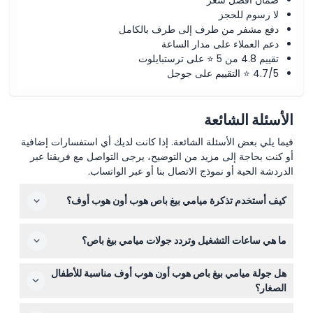
ضمان أفضل سعر
لا رسوم للحجز
دفع مشفر من طرف إلى طرف بالكامل
دعم العملاء على مدار الساعة
تقييم 4.8 من 5 ⭐ على ترستبايلوت
4.7/5 ⭐ التقييم على جوجل
الأسئلة الشائعة
فيما يلي بعض الأسئلة الشائعة. إذا كانت لديك أي استفسارات إضافية
أو كنت بحاجة إلى مزيد من التوضيح، يرجى التواصل مع فريقنا عبر
الدردشة الحية أو نموذج الاتصال بنا أو عبر الواتساب.
كيف أستخدم تذكرة ميامي بيغ باص هوب أون هوب أوف؟
تتيح لك تذكرتك الصعود والنزول من الباص في أي محطة
ما هي ساعات التشغيل وتردد جولات ميامي بيغ باص؟
مخصصة على طول المسار خلال ساعات التشغيل. فقط أظهر
تذكرتك الرقمية أو المطبوعة عند الصعود في كل مرة.
تجول الجولة النهارية (الحلقة الحمراء) يوميًا من الساعة 9:00
هل جولة ميامي بيغ باص هوب أون هوب أوف مناسبة للأطفال
صباحًا إلى 6:00 مساءً مع حافلات كل 30 دقيقة. تنطلق الحافلة
الصغار؟
الأخيرة من بازار بايسايد عند الساعة 5:00 مساءً. تنطلق الجولة
نعم، الأطفال من عمر 0-2 سنة يركبون مجانًا، بينما يجب على
الليلية (الحلقة الزرقاء) عند الساعة 8:00 مساءً. تستغرق الجولة