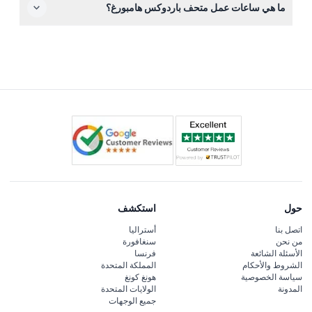
ما هي ساعات عمل متحف باردوكس هامبورغ؟
الأسهل حجز تذاكرك عبر الإنترنت من خلال هذا الموقع مسبقًا
لضمان الوقت المفضل لديك.
المتحف مفتوح يوميًا من الساعة 11:00 صباحًا حتى 6:00 مساءً،
مع آخر دخول قبل ساعة من الإغلاق. يرجى التحقق من ساعات
العمل الخاصة خلال العطلات عند الحجز. (قد تتغير — يرجى
التأكيد عند الحجز)
حول
استكشف
اتصل بنا
أستراليا
من نحن
سنغافورة
الأسئلة الشائعة
فرنسا
الشروط والأحكام
المملكة المتحدة
سياسة الخصوصية
هونغ كونغ
المدونة
الولايات المتحدة
جميع الوجهات