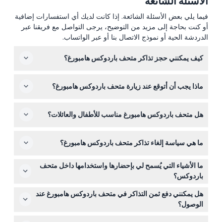
الأسئلة الشائعة
فيما يلي بعض الأسئلة الشائعة. إذا كانت لديك أي استفسارات إضافية
أو كنت بحاجة إلى مزيد من التوضيح، يرجى التواصل مع فريقنا عبر
الدردشة الحية أو نموذج الاتصال بنا أو عبر الواتساب.
كيف يمكنني حجز تذاكر متحف باردوكس هامبورغ؟
يمكنك حجز تذاكرك بسهولة عبر الإنترنت هنا على هذا الموقع.
ماذا يجب أن أتوقع عند زيارة متحف باردوكس هامبورغ؟
فقط اختر التاريخ ونوع التذكرة المفضل لديك أثناء عملية الحجز
لتأمين زيارتك.
ستستكشف 14 غرفة غامرة تضم أكثر من 50 خدعة بصرية
هل متحف باردوكس هامبورغ مناسب للأطفال والعائلات؟
مذهلة ومعارض تفاعلية مثالية لالتقاط صور ممتعة. لديك ساعة
ونصف للاستمتاع بالتجربة كاملة.
نعم! يرحب المتحف بالأطفال الذين تتراوح أعمارهم بين 5 إلى 11
ما هي سياسة إلغاء تذاكر متحف باردوكس هامبورغ؟
عامًا، مع أسعار تذاكر خاصة، والأطفال الرضع من 0-4 أعوام
يدخلون مجانًا عند مرافقتهم لشخص بالغ يدفع. إنها تجربة تفاعلية
التذاكر غير قابلة للاسترداد ولا يمكن إلغاؤها، لذا تأكد من ثبات
رائعة للعائلات.
ما الأشياء التي يُسمح لي بإحضارها واستخدامها داخل متحف
خططك قبل الحجز. تذكرتك صالحة فقط للتاريخ والوقت
باردوكس؟
المختارين.
يمكنك إحضار كاميرا أو هاتف ذكي مشحون بالكامل لالتقاط
هل يمكنني دفع ثمن التذاكر في متحف باردوكس هامبورغ عند
الصور للمعروضات. الطعام والمشروبات غير مسموح بها داخل
الوصول؟
مناطق العرض، لكن توجد خزائن مجانية لتخزين حقائبك
يتم قبول المدفوعات في المتحف فقط عبر البطاقة، لكن من
ومعاطفك.