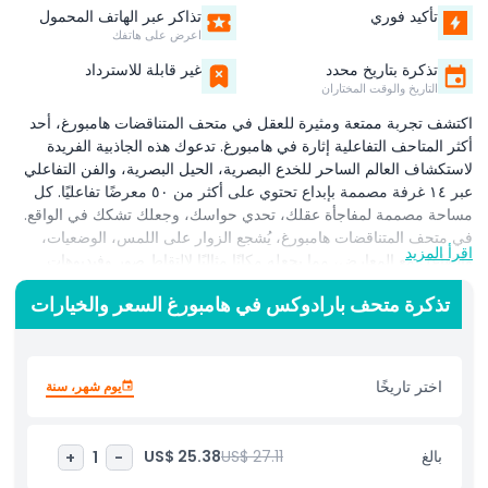
تأكيد فوري
تذاكر عبر الهاتف المحمول
اعرض على هاتفك
تذكرة بتاريخ محدد
غير قابلة للاسترداد
التاريخ والوقت المختاران
اكتشف تجربة ممتعة ومثيرة للعقل في متحف المتناقضات هامبورغ، أحد
أكثر المتاحف التفاعلية إثارة في هامبورغ. تدعوك هذه الجاذبية الفريدة
لاستكشاف العالم الساحر للخدع البصرية، الحيل البصرية، والفن التفاعلي
عبر ١٤ غرفة مصممة بإبداع تحتوي على أكثر من ٥٠ معرضًا تفاعليًا. كل
مساحة مصممة لمفاجأة عقلك، تحدي حواسك، وجعلك تشكك في الواقع.
في متحف المتناقضات هامبورغ، يُشجع الزوار على اللمس، الوضعيات،
اقرأ المزيد
والتفاعل مع المعارض، مما يجعله مكانًا مثاليًا لالتقاط صور وفيديوهات
مذهلة للإنستغرام، تيك توك، ومنصات التواصل الاجتماعي الأخرى. أحضر
تذكرة متحف بارادوكس في هامبورغ السعر والخيارات
هاتفك الذكي واستعد لمشاركة لحظات لا تُنسى. هذا المتحف للخدع
البصرية مثالي للعائلات، الأطفال، الأزواج، عشاق الفن، والمستكشفين
الفضوليين الذين يبحثون عن نشاط داخلي ممتع ومبدع في هامبورغ. سواء
كنت تزور مع الأصدقاء أو تخطط ليوم عائلي، يقدم المتحف شيئًا مثيرًا لكل
اختر تاريخًا
يوم شهر، سنة
فئة عمرية. مع مناطق موضوعاتية غامرة وتركيبات مرحة، يقدم متحف
المتناقضات تجربة لا تُنسى حيث تنبض الخيال بالحياة. إنه أكثر من مجرد
متحف، إنه مكان لترى العالم من منظور جديد تمامًا وتخلق ذكريات تدوم
بالغ
US$ 27.11
US$ 25.38
+
1
-
في هامبورغ.