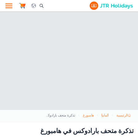
le Search Opener Icon
الرئيسية
ألمانيا
هامبورغ
تذكرة متحف بارادوكس في هامبورغ
تذكرة متحف بارادوكس في هامبورغ