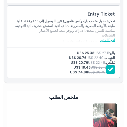
قواعد اللباس
Entry Ticket
تذكرة دخول متحف بارادوكس هامبورغ تتيح الوصول إلى ١٤ غرفة تفاعلية
مليئة بالأوهام البصرية والمعروضات الإبداعية. استمتع بتجربة ذاتية التوجيه،
سياسة الإلغاء
مناسبة للصور، تتحدى الإدراك وتوفر متعة لجميع الأعمار.
الشاملات
اقرأ المزيد
الدخول إلى: متحف بارادوكس هامبورغ
بالغ:
US$ 27.11
US$ 25.38
الشباب:
US$ 22.49
US$ 20.76
مُقَلَّص:
US$ 22.49
US$ 20.76
طفل:
US$ 20.19
US$ 18.46
العائلة:
US$ 80.75
US$ 74.98
ملخص الطلب