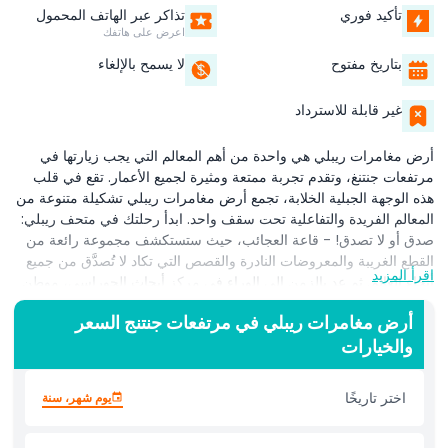
تأكيد فوري
تذاكر عبر الهاتف المحمول
اعرض على هاتفك
بتاريخ مفتوح
لا يسمح بالإلغاء
غير قابلة للاسترداد
أرض مغامرات ريبلي هي واحدة من أهم المعالم التي يجب زيارتها في
مرتفعات جنتنغ، وتقدم تجربة ممتعة ومثيرة لجميع الأعمار. تقع في قلب
هذه الوجهة الجبلية الخلابة، تجمع أرض مغامرات ريبلي تشكيلة متنوعة من
المعالم الفريدة والتفاعلية تحت سقف واحد. ابدأ رحلتك في متحف ريبلي:
صدق أو لا تصدق! - قاعة العجائب، حيث ستستكشف مجموعة رائعة من
القطع الغريبة والمعروضات النادرة والقصص التي تكاد لا تُصدَّق من جميع
اقرأ المزيد
أنحاء العالم. ثم عد بالزمن إلى الوراء في مركز أبحاث الجوراسي، موطن
لأكثر من 200 ديناصور بحجم الحياة في بيئات ما قبل التاريخ الواقعية.
أرض مغامرات ريبلي في مرتفعات جنتنج السعر
لعشاق الإثارة، تقدم مغامرة تفشي الزومبي تجربة تقشعر لها الأبدان حيث
والخيارات
يجب عليك الهروب من منطقة موبوءة بالزومبي باستخدام فطنتك
وشجاعتك. اختتم زيارتك بجلسات تصوير مبتكرة في متحف الفن الخداعي
رباعي الأبعاد، حيث تتيح الأعمال الفنية الغامرة والمعتمدة على الخداع
اختر تاريخًا
يوم شهر، سنة
البصري أن تصبح جزءًا من المشهد. سواء كنت من محبي الغرائب أو
المغامرات البرية أو الإبداع المدهش، فإن أرض مغامرات ريبلي في