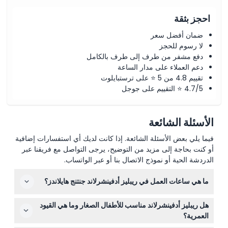
احجز بثقة
ضمان أفضل سعر
لا رسوم للحجز
دفع مشفر من طرف إلى طرف بالكامل
دعم العملاء على مدار الساعة
تقييم 4.8 من 5 ⭐ على ترستبايلوت
4.7/5 ⭐ التقييم على جوجل
الأسئلة الشائعة
فيما يلي بعض الأسئلة الشائعة. إذا كانت لديك أي استفسارات إضافية
أو كنت بحاجة إلى مزيد من التوضيح، يرجى التواصل مع فريقنا عبر
الدردشة الحية أو نموذج الاتصال بنا أو عبر الواتساب.
ما هي ساعات العمل في ريبليز أدفينشرلاند جنتنج هايلاندز؟
ريبليز أدفينشرلاند مفتوح يوميًا من الساعة 10:00 صباحًا حتى
هل ريبليز أدفينشرلاند مناسب للأطفال الصغار وما هي القيود
10:00 مساءً (قد تتغير المواعيد — يرجى التأكد عند الحجز).
العمرية؟