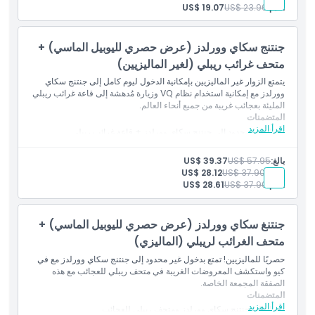
أقدم:
US$ 23.96
US$ 19.07
جنتنج سكاي وورلدز (عرض حصري لليوبيل الماسي) +
متحف غرائب ريبلي (لغير الماليزيين)
يتمتع الزوار غير الماليزيين بإمكانية الدخول ليوم كامل إلى جنتنج سكاي
وورلدز مع إمكانية استخدام نظام VQ وزيارة مُدهشة إلى قاعة غرائب ريبلي
المليئة بعجائب غريبة من جميع أنحاء العالم.
المتضمنات
اقرأ المزيد
دخول غير محدود إلى جنتنج سكاي وورلدز + قاعة غرائب ريبلي.
للزوار الدوليين وحاملي iKAD/iKID وMyPR.
بالغ:
US$ 57.95
US$ 39.37
طفل:
US$ 37.90
US$ 28.12
أقدم:
US$ 37.90
US$ 28.61
جنتنغ سكاي وورلدز (عرض حصري لليوبيل الماسي) +
متحف الغرائب لريبلي (الماليزي)
حصريًا للماليزيين! تمتع بدخول غير محدود إلى جنتنج سكاي وورلدز مع في
كيو واستكشف المعروضات الغريبة في متحف ريبلي للعجائب مع هذه
الصفقة المجمعة الخاصة.
المتضمنات
اقرأ المزيد
دخول إلى جنتنج سكاي وورلدز ومتحف ريبلي للعجائب.