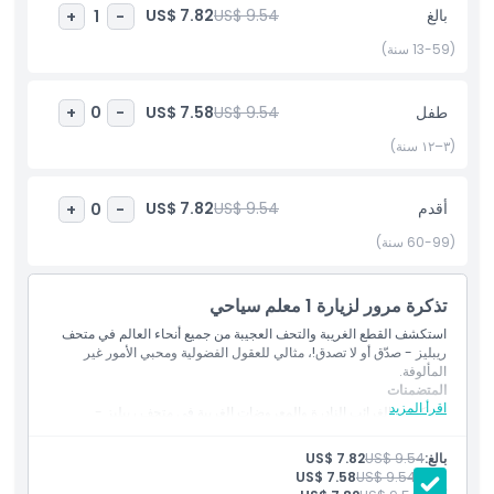
مرتفعات جنتنغ تقدم شيئًا للجميع. إنها محطة مثالية للعائلات والأصدقاء
بالغ
US$ 9.54
US$ 7.82
+
1
-
والسياح الباحثين عن ترفيه داخلي مع لمسة مميزة.
(13-59 سنة)
أبرز المعالم
طفل
US$ 9.54
US$ 7.58
+
0
-
(٣–١٢ سنة)
المتضمنات
أقدم
US$ 9.54
US$ 7.82
+
0
-
سياسة الأطفال والبالغين
(60-99 سنة)
الاستثناءات
تذكرة مرور لزيارة 1 معلم سياحي
استكشف القطع الغريبة والتحف العجيبة من جميع أنحاء العالم في متحف
ساعات العمل
ريبليز - صدّق أو لا تصدق!، مثالي للعقول الفضولية ومحبي الأمور غير
المألوفة.
المتضمنات
اقرأ المزيد
ما يجب معرفته
استكشف الغرائب النادرة والمعروضات الغريبة في متحف ريبليز -
صدّق أو لا تصدق!
وجهة لا بدّ من زيارتها لعشّاق الغرائب وغير المألوف.
بالغ:
US$ 9.54
US$ 7.82
الموقع
طفل:
US$ 9.54
US$ 7.58