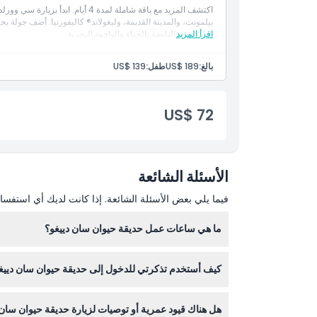
اكتشف المزيد مع باقة شاملة لمدة 4 أ
بيلمونت، والمدينة القديمة، وليغولاند® كاليفورنيا. أضف جولة 
اقرأ المزيد
سان دييغو النابضة بالحياة والواجهة البحرية.
بالغ:
US$ 189
طفل:
US$ 139
US$ 72
الأسئلة الشائعة
فيما يلي بعض الأسئلة الشائعة. إذا كانت لديك أي استفسار
ما هي ساعات عمل حديقة حيوان سان دييغو؟
تفتح حديقة حيوان سان دييغو يوميًا من الساعة 9:00 صباحًا حتى 6:00 مساءً، مع ساعات عمل ممتدة خلال بعض المواسم (قابلة للتغيير — يرجى التأكد عند الحجز).
كيف أستخدم تذكرتي للدخول إلى حديقة حيوان سان دييغ
قم ببساطة بإظهار تذكرة هاتفك الذكي عند المدخل. تذ
هل هناك قيود عمرية أو توصيات لزيارة حديقة حيوان سان 