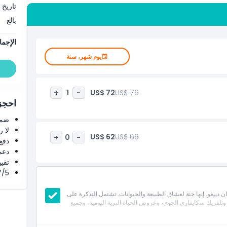
ر عبر أنظمة بيئية متنوعة تضم حيوانات مهيبة مثل النمور والفهود
تاريخ 
ماطه الوجهية اللافتة وملامحه التعبيرية منه واحداً من أكثر سكان
بالغ
 إبراز كل نوع لخصائصه وسلوكياته الفريدة. لمزيد من الإثارة، انضم إلى
 بإطلالات خلابة على حديقة حيوان سان دييغو من الأعلى. مع فرص لا
الإجما
ان دييغو أكثر من زيارة؛ إنها تجربة لا تُنسى مليئة بالدهشة والتعليم
يوم شهر، سنة
دييغو الرائعة.
US$ 72
US$ 76
+
1
-
احجز 
ضما
لا 
US$ 62
US$ 66
+
0
-
دفع
دعم
تقييم 4.8 من 5 ⭐ ع
4.7/5 ⭐ التق
دييغو. إنها جنة لعشاق الطبيعة والحيوانات. تشتمل التذكرة على
وتلفريك سكايفاري الجوي، وعروض الحياة البرية اليومية، وجميع