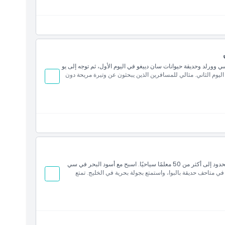
ورلد وحديقة حيوانات سان دييغو في اليوم الأول، ثم توجه إلى يو
اليوم الثاني. مثالي للمسافرين الذين يبحثون عن وتيرة مريحة دون
استمتع بأفضل ما في سان دييغو خلال ثلاثة أيام مع وصول غير محدود إلى أكثر من 50 معلمًا سياحيًا. اسبح مع أسود البحر في سي
 متاحف حديقة بالبوا، واستمتع بجولة بحرية في الخليج. تمتع
لد سان دييغو، مغامرات القارب السريع، أو تذكرة جولة ترام