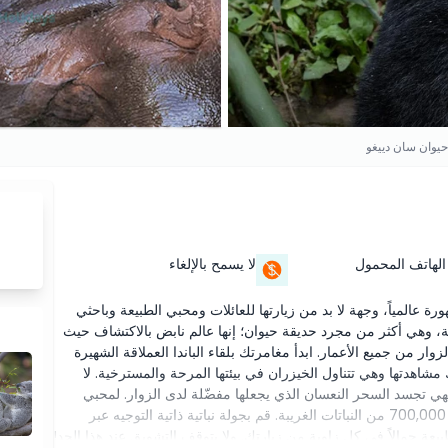
حيوان سان دييغو
الهاتف المحمول
لا يسمح بالإلغاء
 عالمياً، وجهة لا بد من زيارتها للعائلات ومحبي الطبيعة وباحثي
ة، وهي أكثر من مجرد حديقة حيوان؛ إنها عالم نابض بالاكتشاف حيث
زوار من جميع الأعمار. ابدأ مغامرتك بلقاء الباندا العملاقة الشهيرة
اهدتها وهي تتناول الخيزران في بيئتها المرحة والمسترخية. لا
فهي تجسد السحر النعسان الذي يجعلها مفضّلة لدى الزوار. لمحبي
النبات، تُعد حديقة حيوان سان دييغو جنة نباتية تضم أكثر من 700,000 من النباتات الغريبة. قم بجولة نباتية ذاتية التوجيه عبر
ة جمالاً في كل زاوية من زيارتك. ولا يتوقف التشويق عند هذا الحد!