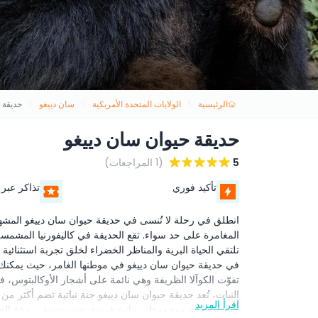
الرئيسية
الولايات المتحدة الأمريكية
سان دييغو
حديقة 
حديقة حيوان سان دييغو
5
(1 المراجعات)
تأكيد فوري
تذاكر عبر 
انطلق في رحلة لا تُنسى في حديقة حيوان سان دييغو المشهورة
المغامرة على حد سواء. تقع الحديقة في كاليفورنيا المشمس
تلتقي الحياة البرية والمناظر الخضراء لخلق تجربة استثنائية ل
في حديقة حيوان سان دييغو في موطنها الغامر، حيث يمكنك مش
تفوّت الكوآلا الظريفة وهي نائمة على أشجار الأوكالبتوس، 
اقرأ المزيد
حدائق ملونة ومجموعات نباتية فريدة، حيث تضيف روعة الطبيع