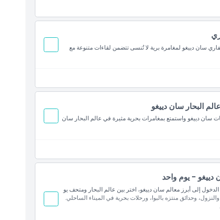
ري
ري سان دييغو لمغامرة برية لا تُنسى تتضمن لقاءات متنوعة مع
لم البحار سان دييغو
 سان دييغو واستمتع بمغامرات بحرية مثيرة في عالم البحار سان
دييغو - يوم واحد
لدخول إلى أبرز معالم سان دييغو، اختر بين عالم البحار ومتحف يو
لنزول، وحدائق منتزه بالبوا، ورحلات بحرية في الميناء الساحلي.