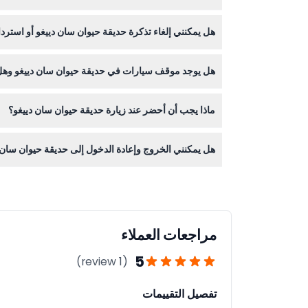
الأطفال من عمر 0 إلى 2 سنة يدخلون مجانًا، بينما يدفع من يبلغ 12 عامًا فأكثر سعر البالغين. يجب أن يكون الأطفال تحت 15 سنة برفقة شخص بالغ يدفع.
هل يمكنني إلغاء تذكرة حديقة حيوان سان دييغو أو استردا
التذاكر غير قابلة للاسترداد ولا يمكن إلغاؤها، لذا يرجى
هل يوجد موقف سيارات في حديقة حيوان سان دييغو وهل
تتوفر مواقف للسيارات في الحديقة لكنها لم تعد مجانية اعتبارًا من يناير 2026؛ حيث تُطب
ماذا يجب أن أحضر عند زيارة حديقة حيوان سان دييغو؟
احضر حذاء مريح للمشي وواقي شمس وقبعة وهاتفك الذكي
هل يمكنني الخروج وإعادة الدخول إلى حديقة حيوان سان
نعم، مع تذكرتك وختم اليد، يسمح بإعادة الدخول إلى ا
مراجعات العملاء
5
(1 review)
تفصيل التقييمات