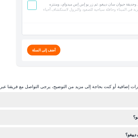
يام. ابدأ بزيارة سي وورلد وحديقة حيوان سان دييغو، ثم زر يو إس إس ميدواي، ومنتزه
بحرية في الميناء وحافلة سياحية للصعود والنزول لاستكشاف أحياء
أضف إلى السلة
ات إضافية أو كنت بحاجة إلى مزيد من التوضيح، يرجى التواصل مع فريقنا عبر ال
و؟
كرتك صالحة في أي وقت خلال يوم زيارتك وأثناء ساعات العمل.
دييغو؟