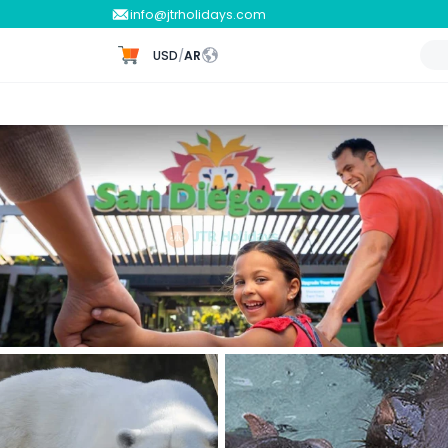
info@jtrholidays.com
USD
/
AR