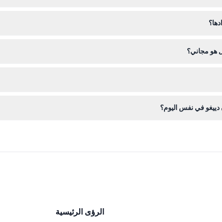
دها؟
 التخطيط جيدًا لاستخدام التذكرة في التاريخ والوقت المحددين.
 هو مجاني؟
ق رسوم على مواقف السيارات.
 مع التذكرة جاهزة. تتوفر مناطق لتخزين الأمتعة إذا أردت تخزين أغراضك أثن
 دييغو في نفس اليوم؟
لحديقة خلال ساعات العمل.
الرؤى الرئيسية