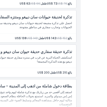
بالغ:
US$ 76
US$ 72
طفل:
US$ 66
US$ 62
ما يجب معرفته
تذكرة لحديقة حيوانات سان دييغو ومنتزه السفا
الموقع
احصل على تذكرة مجمعة لحديقة حيوانات سان دييغو وحديقة سفا
الحيوانات وتجارب سفاري في مناطق مفتوحة.
كيفية الوصول إلى هناك
بالغ:
US$ 152
US$ 142
طفل:
US$ 148
US$ 138
كيفية الاسترداد
تذكرة حديقة سفاري حديقة حيوان سان دييغو وعا
استكشف الحياة البرية عن قرب في منتزه سفاري حديقة حيوانات
سياسة الإلغاء
دييغو مع هذه التذكرة المجمعة!
بالغ:
US$ 210
طفل:
US$ 200
بطاقة دخول شاملة من اذهب إلى المدينة - سان 
استفد إلى أقصى حد من زيارتك مع تذكرة شاملة ليوم واحد تتيح ا
إس إس ميدواي والمزيد. استمتع بجولات الحافلة بنظام الصعود وا
مثالية ليوم حافل بمشاهدة المعالم وتسليط الضوء على المدينة.
المتضمنات