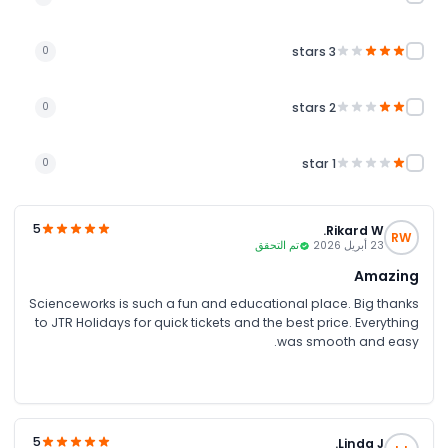
3 stars
0
2 stars
0
1 star
0
5
Rikard W.
RW
23 أبريل 2026
تم التحقق
Amazing
Scienceworks is such a fun and educational place. Big thanks
to JTR Holidays for quick tickets and the best price. Everything
was smooth and easy.
5
Linda J.