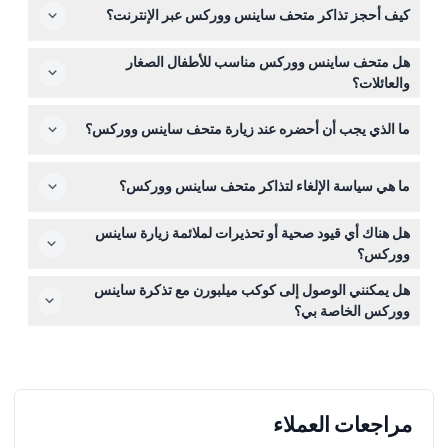
كيف أحجز تذاكر متحف ساينس ووركس عبر الإنترنت؟
حتى 4:30 مساءً، باستثناء يوم الجمعة العظيمة ويوم عيد الميلاد
(قد تتغير المواعيد – يرجى التأكد عند الحجز).
يمكنك حجز تذاكرك بأمان عبر الإنترنت هنا على هذا الموقع —
هل متحف ساينس ووركس مناسب للأطفال الصغار
فقط اختر تاريخك وعدد الزوار أثناء عملية الحجز.
والعائلات؟
نعم، متحف ساينس ووركس رائع للعائلات مع أطفال من جميع
ما الذي يجب أن أحضره عند زيارة متحف ساينس ووركس؟
الأعمار، لكن الأطفال الرضع جداً قد يجدون بعض المعروضات
أقل إثارة. الأطفال تحت 17 سنة يدخلون مجاناً ويجب أن يكونوا
احضر حذاءً مريحاً للمشي وكن مستعداً للمعروضات التفاعلية؛ لا
برفقة بالغ يدفع.
ما هي سياسة الإلغاء لتذاكر متحف ساينس ووركس؟
يسمح بإدخال الطعام أو المشروبات من الخارج، والعربات
وكراسي المتحرّك مرحب بها.
جميع التذاكر غير قابلة للاسترداد ولا يمكن إلغاؤها، لذا يرجى
هل هناك أي قيود صحية أو تحذيرات لملائمة زيارة ساينس
التأكد من خططك قبل الحجز.
ووركس؟
ننصح النساء الحوامل والأشخاص الذين خضعوا لجراحة حديثاً أو
هل يمكنني الوصول إلى كوكب ميلبورن مع تذكرة ساينس
يعانون من أمراض القلب، وكذلك الأطفال الرضع جداً، بمراعاة
ووركس الخاصة بي؟
الملاءمة قبل الزيارة بسبب بعض قيود المعروضات.
نعم، تذكرة الدخول إلى ساينس ووركس تشمل الوصول إلى
كوكب ميلبورن وعروضها التفاعلية الكونية.
مراجعات العملاء