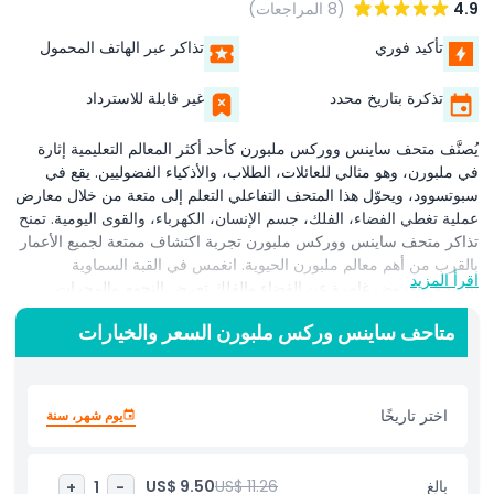
4.9
(8 المراجعات)
تأكيد فوري
تذاكر عبر الهاتف المحمول
تذكرة بتاريخ محدد
غير قابلة للاسترداد
يُصنَّف متحف ساينس ووركس ملبورن كأحد أكثر المعالم التعليمية إثارة
في ملبورن، وهو مثالي للعائلات، الطلاب، والأذكياء الفضوليين. يقع في
سبوتسوود، ويحوّل هذا المتحف التفاعلي التعلم إلى متعة من خلال معارض
عملية تغطي الفضاء، الفلك، جسم الإنسان، الكهرباء، والقوى اليومية. تمنح
تذاكر متحف ساينس ووركس ملبورن تجربة اكتشاف ممتعة لجميع الأعمار
بالقرب من أهم معالم ملبورن الحيوية. انغمس في القبة السماوية
اقرأ المزيد
بالمتحف لعروض غامرة عن الفضاء والفلك تعرض النجوم والمجرات
وعجائب الكون. شارك في سباقات افتراضية، استكشف كيفية عمل
متاحف ساينس وركس ملبورن السعر والخيارات
الآلات، وأجرِ تجارب ممتعة في مناطق مخصصة تحفز الخيال والإبداع.
يستكشف الأطفال والكبار جسم الإنسان، الدوائر الكهربائية، والقوى
الفيزيائية من خلال إعدادات تفاعلية تجعل العلوم المعقدة ممتعة وسهلة
الفهم. تؤكد تذاكر دخول ساينس ووركس ملبورن على التعلم من خلال
اختر تاريخًا
يوم شهر، سنة
الاكتشاف مع أنشطة مناسبة للمجموعات المدرسية، العائلات، والمتعلمين
مدى الحياة. تبقي المعارض الخاصة، ورش العمل، وبرامج عطلات
المدارس المحتوى متجددًا طوال العام. سواء كنت مستكشفًا للعلوم لأول
بالغ
US$ 11.26
US$ 9.50
+
1
-