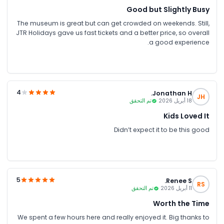
Good but Slightly Busy
The museum is great but can get crowded on weekends. Still,
JTR Holidays gave us fast tickets and a better price, so overall
a good experience.
4
Jonathan H.
JH
18 أبريل 2026
تم التحقق
Kids Loved It
Didn’t expect it to be this good
5
Renee S.
RS
11 أبريل 2026
تم التحقق
Worth the Time
We spent a few hours here and really enjoyed it. Big thanks to