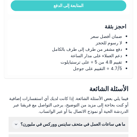
المتابعة إلى الدفع
احجز بثقة
ضمان أفضل سعر
لا رسوم للحجز
دفع مشفر من طرف إلى طرف بالكامل
دعم العملاء على مدار الساعة
تقييم 4.8 من 5 ⭐ على ترستبايلوت
4.7/5 ⭐ التقييم على جوجل
الأسئلة الشائعة
فيما يلي بعض الأسئلة الشائعة. إذا كانت لديك أي استفسارات إضافية
أو كنت بحاجة إلى مزيد من التوضيح، يرجى التواصل مع فريقنا عبر
الدردشة الحية أو نموذج الاتصال بنا أو عبر الواتساب.
ما هي ساعات العمل في متحف ساينس ووركس في ملبورن؟
متحف ساينس ووركس مفتوح يومياً من الساعة 10:00 صباحاً