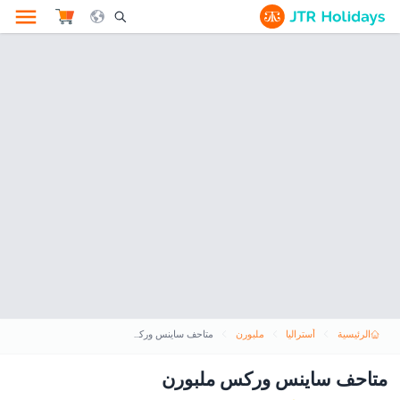
le Search Opener Icon
الرئيسية
أستراليا
ملبورن
متاحف ساينس وركس ملبورن
متاحف ساينس وركس ملبورن