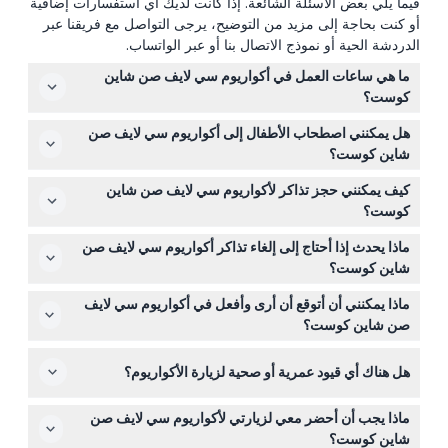
فيما يلي بعض الأسئلة الشائعة. إذا كانت لديك أي استفسارات إضافية
أو كنت بحاجة إلى مزيد من التوضيح، يرجى التواصل مع فريقنا عبر
الدردشة الحية أو نموذج الاتصال بنا أو عبر الواتساب.
ما هي ساعات العمل في أكواريوم سي لايف صن شاين
كوست؟
الأكواريوم مفتوح يومياً من الساعة 9:00 صباحاً حتى 3:00
هل يمكنني اصطحاب الأطفال إلى أكواريوم سي لايف صن
مساءً، مع آخر دخول في الساعة 2:00 مساءً. يُغلق في يوم عيد
شاين كوست؟
الميلاد ويوم أنزاك (قد تتغير المواعيد - يرجى التأكد عند الحجز).
نعم، الأطفال من عمر 0-2 يدخلون مجاناً مع التحقق من جواز
كيف يمكنني حجز تذاكر لأكواريوم سي لايف صن شاين
السفر، بينما الأطفال من عمر 3-15 يحتاجون إلى تذكرة مدفوعة
كوست؟
ويجب أن يكونوا برفقة بالغ مدفوع الأجر يبلغ عمره 18 عاماً أو
يمكنك حجز تذاكرك بسهولة عبر الإنترنت هنا على هذا الموقع،
أكثر.
ماذا يحدث إذا أحتاج إلى إلغاء تذاكر أكواريوم سي لايف صن
مما يتيح لك التحقق من التوافر وتأمين مكانك فوراً.
شاين كوست؟
التذاكر غير قابلة للاسترداد ولا يمكن إلغاؤها بأي ظروف، لذا تأكد
ماذا يمكنني أن أتوقع أن أرى وأفعل في أكواريوم سي لايف
من خططك قبل الحجز.
صن شاين كوست؟
ستستكشف أكثر من 10,000 مخلوق بحري في 11 منطقة ذات
هل هناك أي قيود عمرية أو صحية لزيارة الأكواريوم؟
طابع خاص، بما في ذلك نفق المحيط وجزيرة الفقمات، بالإضافة
إلى الاستمتاع بمحاضرات يومية وتغذية العروض وتقديمات
يجب أن يكون الزائرون تحت سن 15 برفقة بالغ؛ لا توجد قيود
الفقمات.
ماذا يجب أن أحضر معي لزيارتي لأكواريوم سي لايف صن
صحية محددة، لكن يُراعى المشي والوقوف أثناء التخطيط
شاين كوست؟