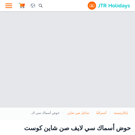
le Search Opener Icon
الرئيسية
أستراليا
ساحل صن شاين
حوض أسماك سي لايف صن شاين كوست
حوض أسماك سي لايف صن شاين كوست