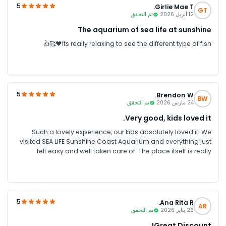
5
Girlie Mae T.
GT
12 أبريل 2026
تم التحقق
The aquarium of sea life at sunshine
Its really relaxing to see the different type of fish❤️🥰👍
5
Brendon W.
BW
24 مارس 2026
تم التحقق
Very good, kids loved it.
Such a lovely experience, our kids absolutely loved it! We
visited SEA LIFE Sunshine Coast Aquarium and everything just
felt easy and well taken care of. The place itself is really
engaging, with so much to see, and the kids were excited the
whole time. It turned out to be a really fun, relaxed family day
out and definitely worth it.
5
Ana Rita R.
AR
26 يناير 2026
تم التحقق
Great Discount!