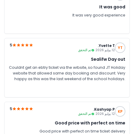
It was good
It was very good experience
5
Yvette T.
YT
12 يوليو 2026
تم التحقق
Sealifw Day out
Couldnt get an ebtry ticket via the wrbsite, so found JT Holiday
website that allowed same day booking and discount. Very
happy as this was the last weekend of the school holidays.
Easy booking site, easy ticket access, fast entry at the venue
Thankyou A+
5
Kashyap P.
KP
12 يوليو 2026
تم التحقق
Good price with perfect on time
Good price with perfect on time ticket delivery