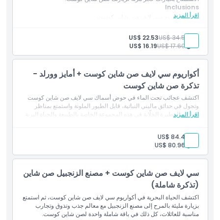
Inclusions
اقرأ المزيد
تذكرة أكواريوم سي لايف صن شاين كوست
كيفية الوصول إلى هناك
احجز للغد أو لتاريخ لاحق.
بالغ:
US$ 34.50
US$ 22.53
طفل:
US$ 17.60
US$ 16.19
سياسة الإلغاء
أكواريوم سي لايف صن شاين كوست + أمايز وورلد -
تذكرة صن شاين كوست
اكتشف عجائب تحت الماء في حوض أسماك سي لايف صن شاين كوست
وتجول في حدائق ماليني النباتية، قابل الطيور الملونة واستمتع بمناظر
اقرأ المزيد
الغابات المطيرة الخلّابة في هذه المجموعة الخاصة بالطبيعة والحياة البرية.
بالغ:
US$ 84.48
طفل:
US$ 80.96
سي لايف صن شاين كوست + مصنع الزنجبيل صن شاين
(تذكرة شاملة)
اكتشف الحياة البحرية في أكواريوم سي لايف صن شاين كوست، ثم استمتع
بزيارة مليئة بالمرح إلى مصنع الزنجبيل مع معالم جذب وتذوق وتجارب
مناسبة للعائلات، كل ذلك في باقة شاملة واحدة لصن شاين كوست.