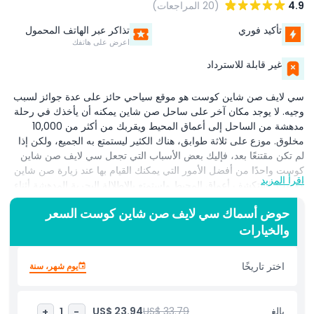
4.9
(20 المراجعات)
تأكيد فوري
تذاكر عبر الهاتف المحمول
اعرض على هاتفك
غير قابلة للاسترداد
سي لايف صن شاين كوست هو موقع سياحي حائز على عدة جوائز لسبب
وجيه. لا يوجد مكان آخر على ساحل صن شاين يمكنه أن يأخذك في رحلة
مدهشة من الساحل إلى أعماق المحيط ويقربك من أكثر من 10,000
مخلوق. موزع على ثلاثة طوابق، هناك الكثير ليستمتع به الجميع، ولكن إذا
لم تكن مقتنعًا بعد، فإليك بعض الأسباب التي تجعل سي لايف صن شاين
كوست واحدًا من أفضل الأمور التي يمكنك القيام بها عند زيارة صن شاين
اقرأ المزيد
كوست. استكشف أعماق المحيط واستمتع بالإطلالة البحرية المدهشة أثناء
اكتشافك ثلاث مناطق مختلفة وفريدة.
حوض أسماك سي لايف صن شاين كوست السعر
مع آلاف الكائنات المائية المدهشة، من المؤكد أنك ستُسحَر بعروض عالمنا
والخيارات
تحت الماء. في قلب مولولابا، ستجد مئات الأنواع البحرية في مناطق
موائل الحوض الموضوعية في سي لايف صن شاين كوست بما في ذلك
اختر تاريخًا
يوم شهر، سنة
طيور البطريق الجديدة كليًا، نفق المحيط الشهير، جزيرة الفقمات وحوض
اللمس المدّي.
بالغ
US$ 33.79
US$ 23.94
+
1
-
اقترب من أكثر من 10,000 مخلوق بما في ذلك واحدة من أكبر مجموعات