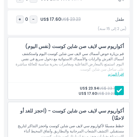
قناديل البحر في أستراليا
التقِ بتنانين البحر العشبية النادرة، وبالفقمات المقيمة الشهيرة، وأكثر من
20 نوعًا من أسماك القرش والشفنين
طفل
US$ 23.23
US$ 17.60
+
0
-
استكشف أعماق المحيط بينما تمشي تحت نفق المحيط الذي يبلغ طوله
(من 2 إلى 15 سنة)
80 مترًا
استمتع بموقع هذا المكان الملائم في قلب مولولابا، على بعد ساعة
وعشرون دقيقة بالسيارة فقط من بريسبان.
أكواريوم سي لايف صن شاين كوست (نفس اليوم)
قم بزيارة حوض أسماك سي لايف سن شاين كوست اليوم واستكشف
أسماك القرش والرايات والأسماك الاستوائية مع دخول سريع في نفس
اليوم. استمتع بالمعارض التفاعلية ومغامرات بحرية مناسبة للعائلة مباشرة
المتضمنات
على ساحل سن شاين كوست.
اقرأ المزيد
المتضمنات
تذكرة أكواريوم سي لايف صن شاين كوست
سياسة الأطفال والبالغين
متاحة للزيارة في نفس اليوم.
بالغ:
US$ 33.79
US$ 23.94
طفل:
US$ 23.23
US$ 17.60
ساعات العمل
أكواريوم سي لايف صن شاين كوست - (احجز للغد أو
ما يجب معرفته
لاحقًا)
خطط مسبقًا لأكواريوم سي لايف صن شاين كوست واحجز التذاكر لتاريخ
مستقبلي. اكتشف الشعاب المرجانية والبطاريق وأنفاق المحيط أثناء
الموقع
الاستمتاع بخيارات حجز مرنة لزيارتك لصن شاين كوست.