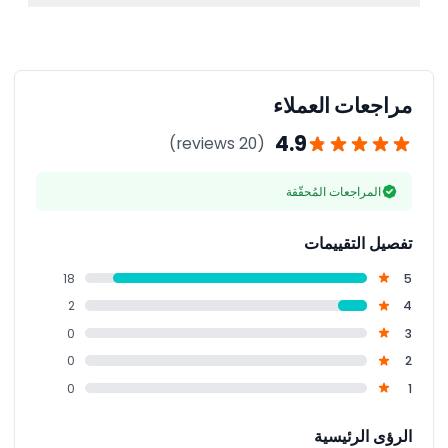
للزيارة.
أحضر تأكيد الحجز وبطاقة هوية مع صورة إذا لزم الأمر للتحقق
من الأطفال؛ يُنصح بحذاء مريح لاستكشاف الأكواريوم الذي
يتكون من ثلاثة طوابق.
مراجعات العملاء
4.9
(20 reviews)
المراجعات المُحقّقة
تفصيل التقييمات
18
5
2
4
0
3
0
2
0
1
الرؤى الرئيسية