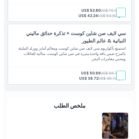
بالغ:
US$ 70.99
US$ 52.80
طفل:
US$ 54.82
US$ 42.24
سي لايف صن شاين كوست + تذكرة حدائق ماليني
النباتية & عالم الطيور
استمتع بأكواريوم سي لايف صن شاين كوست ومعالم أمايز وورلد المليئة
بالمرح ضمن باقة واحدة مثيرة في صن شاين كوست، مثالية للعائلات
ومحبي مغامرات البحر.
بالغ:
US$ 66.79
US$ 50.69
طفل:
US$ 45.72
US$ 38.72
ملخص الطلب