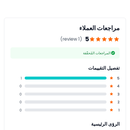
نعم، توجد حدود للوزن ومؤشر كتلة الجسم لأسباب السلامة.
على سبيل المثال، يجب ألا يزيد وزن النساء عن 90 كجم وأن
يكون مؤشر كتلة الجسم أقل من 27.5. تضمن هذه المتطلبات
تجربة قفز آمنة ومريحة للجميع.
مراجعات العملاء
5
(1 review)
المراجعات المُحقّقة
تفصيل التقييمات
1
5
0
4
0
3
0
2
0
1
الرؤى الرئيسية