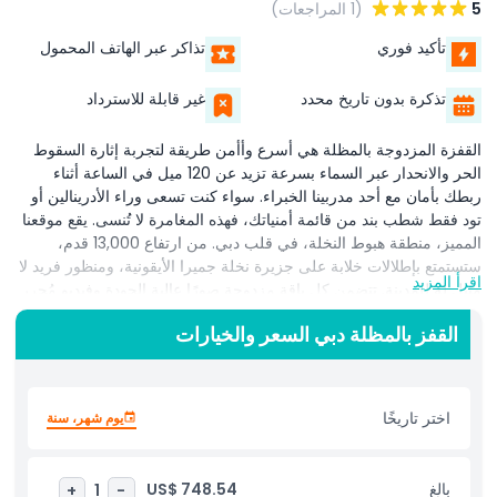
5
(1 المراجعات)
تأكيد فوري
تذاكر عبر الهاتف المحمول
تذكرة بدون تاريخ محدد
غير قابلة للاسترداد
القفزة المزدوجة بالمظلة هي أسرع وأأمن طريقة لتجربة إثارة السقوط
الحر والانحدار عبر السماء بسرعة تزيد عن 120 ميل في الساعة أثناء
ربطك بأمان مع أحد مدربينا الخبراء. سواء كنت تسعى وراء الأدرينالين أو
تود فقط شطب بند من قائمة أمنياتك، فهذه المغامرة لا تُنسى. يقع موقعنا
المميز، منطقة هبوط النخلة، في قلب دبي. من ارتفاع 13,000 قدم،
ستستمتع بإطلالات خلابة على جزيرة نخلة جميرا الأيقونية، ومنظور فريد لا
اقرأ المزيد
مثيل له للمدينة. تتضمن كل باقة مزدوجة صورًا عالية الجودة وفيديو مُحرر
احترافيًا لقفزتك، يُسَلَّم على محرك أقراص USB بعد ساعة واحدة فقط
القفز بالمظلة دبي السعر والخيارات
من الهبوط. هل تود شيئًا أكثر قابلية للمشاركة؟ يمكنك الترقية للحصول
على ملخص فيديو مدته دقيقة واحدة مثالي للنشر على وسائل التواصل
الاجتماعي وعرض مغامرتك في السماء. تتوفر أيضًا تأمينات طرف ثالث
اختيارية. قبل الحجز، يرجى التأكد من استيفائك لجميع متطلبات السلامة
اختر تاريخًا
يوم شهر، سنة
والأهلية. تُطبق هذه المتطلبات بصرامة، ولا تُسترد الودائع إذا لم تكن مؤهلاً.
لمزيد من التفاصيل أو المساعدة، لا تتردد في التواصل مع فريق الحجز
لدينا.
بالغ
US$ 748.54
+
1
-