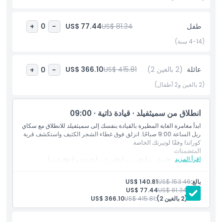
واختبر المزيج الأمثل من الجمال الطبيعي والاكتشاف والمغامرة في شمال
كوينزلاند الاستوائي.
طفل
US$ 81.34
US$ 77.44
+
0
-
(4-14 سنة)
أبرز المعالم
عائلة
(2 بالغين 2)
US$ 415.81
US$ 366.10
+
0
-
المتضمنات
(2 بالغين و2 أطفال)
سياسة الأطفال والبالغين
انطلاق من سميثفيلد · قيادة ذاتية · 09:00
ابدأ مغامرة الغابة المطيرة بالقيادة بنفسك إلى سميثفيلد للانطلاق مع سكاي
ريل الساعة 9:00 صباحًا. انزلق فوق غطاء الشجر الكثيف واستكشف قرية
إضافة إضافية
كوراندا وفقًا لوتيرتك الخاصة.
المتضمنات
اقرأ المزيد
دليل يتحدث الإنجليزية / الصينية / الإسبانية / اليابانية / الألمانية /
ساعات العمل
الفرنسية / الإيطالية
النقل ذهابًا وإيابًا
بالغ:
US$ 153.46
US$ 140.81
النقل من كيرنز إلى محطة قطار فريشفوتر
طفل:
US$ 81.34
US$ 77.44
ما يجب معرفته
الصعود على متن قطار كوراندا ليقودك خلال التجربة
عائلة (2 بالغين 2):
US$ 415.81
US$ 366.10
رحلة قطار كوراندا ذات المناظر الخلابة من فريشفوتر إلى كوراندا
وقت لاستكشاف قرية كوراندا
قسائم للدخول المخفض إلى ملجأ فراشات أستراليا، عالم الطيور
الموقع