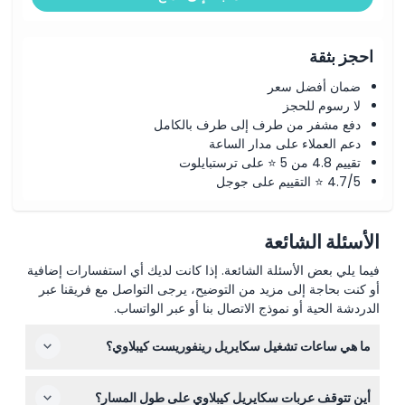
احجز بثقة
ضمان أفضل سعر
لا رسوم للحجز
دفع مشفر من طرف إلى طرف بالكامل
دعم العملاء على مدار الساعة
تقييم 4.8 من 5 ⭐ على ترستبايلوت
4.7/5 ⭐ التقييم على جوجل
الأسئلة الشائعة
فيما يلي بعض الأسئلة الشائعة. إذا كانت لديك أي استفسارات إضافية
أو كنت بحاجة إلى مزيد من التوضيح، يرجى التواصل مع فريقنا عبر
الدردشة الحية أو نموذج الاتصال بنا أو عبر الواتساب.
ما هي ساعات تشغيل سكايريل رينفوريست كيبلاوي؟
يعمل سكايريل يوميًا من الساعة 8:30 صباحًا حتى 5:00 مساءً.
أين تتوقف عربات سكايريل كيبلاوي على طول المسار؟
آخر مغادرة من محطة سميثفيلد تكون في الساعة 1:00 ظهرًا،