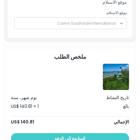
موقع الاستلام
وحدائق الكوالا في كوراندا
تجربة تلفريك سكاي ريل في غابات الأمطار من كوراندا إلى سميثفيلد
موقع الاستلام
النقل من سميثفيلد إلى كيرنز
سياسة الإلغاء
ملخص الطلب
تاريخ النشاط
يوم شهر، سنة
بالغ
US$ 140.81 × 1
الإجمالي
US$ 140.81
المتابعة إلى الدفع