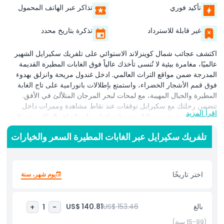
تأكيد فوري
تذاكر عبر الهاتف المحمول
غير قابلة للاسترداد
تذكرة بتاريخ محدد
اكتشف عجائب شمال كوينزلاند الاستوائي على تلفريك سكيرايل الشهير
عالميًا، مغامرة بيئية لا تُنسى تأخذك عالياً فوق الغابات المطيرة القديمة
المدرجة ضمن مواقع التراث العالمي. ادخل غندول مريحة وانزلق بهدوء
فوق قمم الأشجار الخضراء، واستمتع بإطلالات بانورامية على تاج الغابة
المطيرة والجبال المهيبة، مع لمحات لبحر المرجان المتلألئ في الأفق.
تتضمن رحلتك مع سكيرايل توقفات عند نقاط مشاهدة وممرات داخل
اقرأ المزيد
الغابة المطيرة، حيث يمكنك تنشيط ساقيك، واستكشاف المكان بوتيرتك
الخاصة، والانغماس تمامًا في هذا البيئة الرائعة. على طول الطريق، تعرّف
تلفريك سكيرايل عبر الغابات المطيرة السعر والخيارات
على المعروضات التفاعلية ومراكز التفسير، وفرصة الانضمام إلى جولات
مرشدة من الحراس التي تقدم رؤى مدهشة حول النباتات النادرة في
المنطقة، والحياة البرية الفريدة، والتراث الثقافي الغني. يقع على بُعد 15
دقيقة فقط من كيرنز، ويُعد تلفريك سكيرايل واحدًا من المعالم التي يجب
اختر تاريخًا
يوم شهر، سنة
تجربتها في كوينزلاند، مثاليًا للعائلات والأزواج ومحبي الطبيعة ومحبي
المغامرة. سواء كنت تستمتع بالإطلالات الخلابة من الأعلى، أو تمشي تحت
مظلة الأشجار الشامخة، أو تتعلم عن النظم البيئية القديمة، فإن هذه
بالغ
US$ 153.46
US$ 140.81
+
1
-
التجربة الأيقونية تعدك بمنظور جديد على واحدة من أقدم الغابات المطيرة
الاستوائية في العالم. احجز تذاكر تلفريك سكيرايل عبر الإنترنت اليوم
(15-99 سنة)