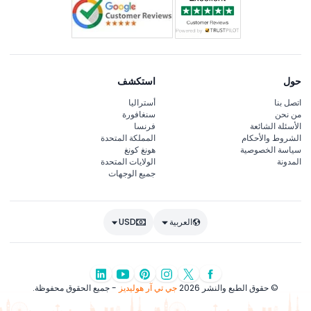
حول
استكشف
اتصل بنا
أستراليا
من نحن
سنغافورة
الأسئلة الشائعة
فرنسا
الشروط والأحكام
المملكة المتحدة
سياسة الخصوصية
هونغ كونغ
المدونة
الولايات المتحدة
جميع الوجهات
العربية
USD
© حقوق الطبع والنشر 2026
جي تي آر هوليديز
- جميع الحقوق محفوظة.