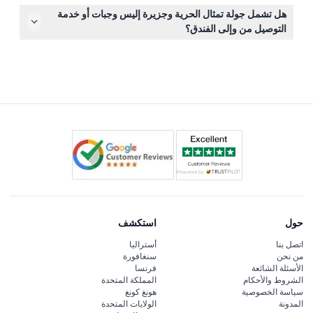
تعمل العبّارات تقريبًا بين الساعة ٨:٣٠ صباحًا و٤:٣٠ مساءً، مع
هل تشمل جولة تمثال الحرية وجزيرة إليس وجبات أو خدمة
تغييرات موسمية؛ يمكنك تأكيد الجداول الزمنية الدقيقة عند حجز
التوصيل من وإلى الفندق؟
التذكرة عبر الإنترنت (قد تتغير — يرجى التأكد عند وقت الحجز).
الوجبات، والمشروبات، وخدمة التوصيل أو الاستقبال من وإلى
الفندق غير مشمولة، لذا خطط لإحضار وجبات خفيفة بنفسك أو
ترتيب النقل بشكل منفصل.
حول
استكشف
اتصل بنا
أستراليا
من نحن
سنغافورة
الأسئلة الشائعة
فرنسا
الشروط والأحكام
المملكة المتحدة
سياسة الخصوصية
هونغ كونغ
المدونة
الولايات المتحدة