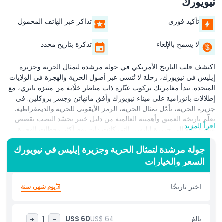
نيويورك
تأكيد فوري
تذاكر عبر الهاتف المحمول
لا يسمح بالإلغاء
تذكرة بتاريخ محدد
اكتشف قلب التاريخ الأمريكي في جولة مرشدة لتمثال الحرية وجزيرة
إيليس في نيويورك، رحلة لا تُنسى عبر أصول الحرية والهجرة في الولايات
المتحدة. تبدأ مغامرتك بركوب عبّارة ذات مناظر خلّابة من متنزه باتري، مع
إطلالات بانورامية على ميناء نيويورك وأفق مانهاتن وجسر بروكلين. في
جزيرة الحرية، تأمّل تمثال الحرية، الرمز الأيقوني للحرية والديمقراطية.
تعلّم تاريخه العميق وأهميته العالمية من دليل خبير يجسّد النصب بقصص
اقرأ المزيد
مؤثرة. تابع إلى جزيرة إيليس، التي كانت ذات يوم أكثر محطات الهجرة
ازدحامًا في أمريكا. استكشف متحف الهجرة في جزيرة إيليس، اطلع على
جولة مرشدة لتمثال الحرية وجزيرة إيليس في نيويورك
سجلات الركاب الأصلية واستمع إلى قصص مؤثرة لأولئك الذين بدأوا
السعر والخيارات
رحلتهم الأمريكية هنا. تقدّم هذه الجولة الموجّهة بالكامل اتصالًا عاطفيًا
عميقًا بتاريخ مدينة نيويورك وتجربة المهاجر الأمريكي، مما يجعلها تجربة
ثقافية وتاريخية لا بد من القيام بها للزوار والسكان المحليين على حد سواء.
اختر تاريخًا
يوم شهر، سنة
أبرز المعالم
بالغ
US$ 64
US$ 60
+
1
-