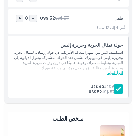
المتضمنات
طفل
US$ 57
US$ 52
+
0
-
(من 4 إلى 12 سنة)
سياسة الأطفال والبالغين
جولة تمثال الحرية وجزيرة إليس
الاستثناءات
استكشف اثنين من أشهر المعالم الأمريكية في جولة إرشادية لتمثال الحرية
وجزيرة إليس في نيويورك. تشمل هذه الجولة المشتركة وصول الأولوية إلى
العبارة، وتعليقات خبراء، وغوصًا عميقًا في تاريخ وتراث جزيرة الحرية
ما يجب معرفته
وجزيرة إليس، مثالية للزوار لأول مرة إلى مدينة نيويورك.
اقرأ المزيد
الشموليات
الدخول
الموقع
مرشد سياحي
بالغ:
US$ 64
US$ 60
عبارة
طفل:
US$ 57
US$ 52
كيفية الوصول إلى هناك
قواعد اللباس
ملخص الطلب
سياسة الإلغاء