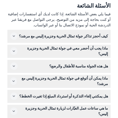
الأسئلة الشائعة
فيما يلي بعض الأسئلة الشائعة. إذا كانت لديك أي استفسارات إضافية
أو كنت بحاجة إلى مزيد من التوضيح، يرجى التواصل مع فريقنا عبر
الدردشة الحية أو نموذج الاتصال بنا أو عبر الواتساب.
كيف أحجز تذاكر جولة تمثال الحرية وجزيرة إليس مع مرشد؟
يمكنك حجز تذاكرك بسهولة عبر الإنترنت هنا على هذا الموقع.
ماذا يجب أن أحضر معي في جولة تمثال الحرية وجزيرة
يُنصح بالحجز مسبقًا لضمان مكانك ويشمل الرحلات البحرية
إليس؟
ودخول المتاحف.
أحضر واقي الشمس، ونظارات شمسية، وقبعة، وزجاجة ماء
هل هذه الجولة مناسبة للأطفال والرضع؟
لتبقى مرتاحًا. لا تنسَ هوية صالحة لفحوصات الأمن وارتدِ ملابس
مناسبة للطقس.
نعم، الأطفال من عمر 0-3 سنوات مجانًا ولكن يجب تضمينهم
ماذا يمكن أن أتوقع في جولة تمثال الحرية وجزيرة إليس مع
في عدد الحضور. يجب أن يرافق الأطفال من عمر 4-12 عامًا
مرشد؟
شخص بالغ يدفع للمشاركة في الجولة.
ستستمتع برحلة بحرية ذات مناظر خلابة لأفق المدينة، وستسمع
هل يمكنني إلغاء التذكرة أو استرداد المبلغ إذا تغيرت الخطط؟
قصصًا شيقة من مرشد محترف، وستزور متحف تمثال الحرية
وتستكشف متحف الهجرة في جزيرة إليس.
تذاكر هذه الجولة غير قابلة للاسترداد ولا يمكن إلغاؤها، لذا يرجى
ما هي ساعات عمل العبّارات لزيارة تمثال الحرية وجزيرة
التأكد من خططك قبل الحجز.
إليس؟