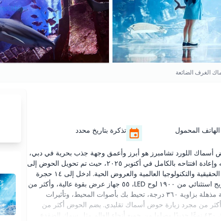
ك الغرف الضائعة
الهاتف المحمول
تذكرة بتاريخ محدد
 أسماك اللورد تشامبرز هو أبرز وأعمق وجهة جذب بحرية في دبي،
يقع داخل عالم أكوافنتشر في أتلانتس، النخلة. تم إعادة تخيله وإعادة افتتاحه بالكامل في أكتوبر ٢٠٢٥، حيث تم تحويل الحوض إلى
وجهة تسلية بحرية من الجيل التالي تجمع بين الحياة البحرية الحقيقية والتكنولوجيا العالمية والعروض الحية. ادخل إلى ١٤ حجرة
غامرة فريدة من نوعها، حيث يتم إحياء كل منها من خلال مزيج استثنائي من ١٩٠٠ لوح LED، ٥٥ جهاز عرض بقوة عالية، وأكثر من
١٤٠ مكبر صوت مصمم بدقة. تقدم كل غرفة تجربة سينمائية مذهلة بزاوية ٣٦٠ درجة، تحيط بك بأصوات المحيط، وتأثيرات
ة أكثر من مجرد زيارة حوض أسماك تقليدي. يضم الحوض أكثر من
٦٥٠٠٠ كائن بحري عبر ١٩ موطنًا بحريًا استثنائيًا، بما في ذلك ٤٣٠ نوعًا جديدًا وصلوا من جميع أنحاء العالم مثل سمك الضفدع