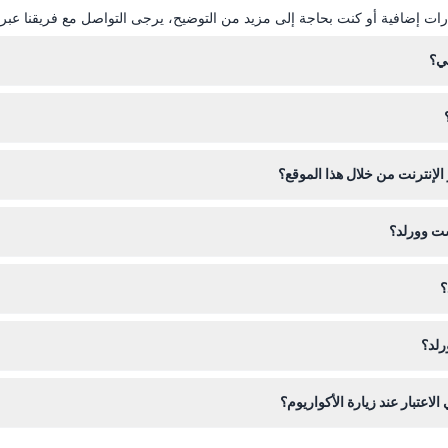
ات إضافية أو كنت بحاجة إلى مزيد من التوضيح، يرجى التواصل مع فريقنا عبر ال
ي؟
لإنترنت من خلال هذا الموقع؟
يخ والوقت المفضلين للدخول.
ست وورلد؟
 أو الأحذية الزلقة، وفكر في إحضار جاكيت خفيف لأن المناطق الداخلية مكيفة 
؟
م الحضور؛ ولأي إضافات أو تحويلات اختيارية هناك قواعد إلغاء خاصة بها.
رلد؟
ع استخدام الفلاش في بعض المناطق لحماية الحياة البحرية.
اعتبار عند زيارة الأكواريوم؟
وبة في التنقل، ويُفضل على من لديهم أمراض قلبية خطيرة أو صرع تجنب المع