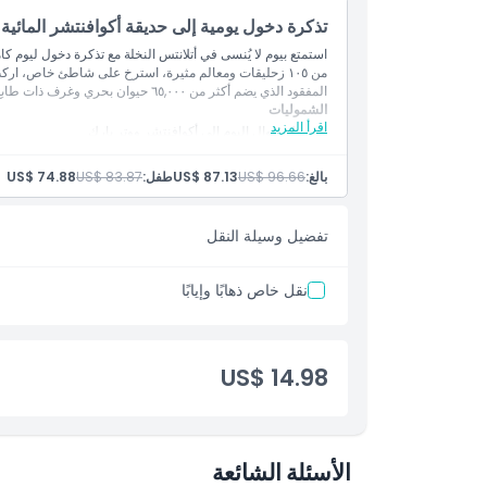
تذكرة دخول يومية إلى حديقة أكوافنتشر المائية
استمتع بيوم لا يُنسى في أتلانتس النخلة مع تذكرة دخول ليوم كا
من ١٠٥ زحليقات ومعالم مثيرة، استرخ على شاطئ خاص، ا
المفقود الذي يضم أكثر من ٦٥,٠٠٠ حيوان بحري وغرف ذات طابع غامر. مناسبة تمامًا للعائلات وعشاق المغامرة في دبي.
الشموليات
اقرأ المزيد
الوصول طوال اليوم إلى أكوافنتشر ووتر بارك
دخول غير محدود إلى أكثر من ١٠٥ منزلقات وألعاب ومعالم جذب
الوصول إلى الشاطئ الخاص وراكب الأمواج سيرفز أب
بالغ:
US$ 96.66
US$ 87.13
طفل:
US$ 83.87
US$ 74.88
الوصول إلى منطقة لعب الأطفال سبلاشيرز
دخول لمرة واحدة إلى حوض سمك لوست وورلد
الوصول إلى ١٤ حجرة حوض سمك ذات طابع خاص
تفضيل وسيلة النقل
دخول إلى منطقة مشاهدة بحيرة السفير
تذكرة عبر الهاتف المحمول مع تأكيد فوري
نقل خاص ذهابًا وإيابًا
US$ 14.98
الأسئلة الشائعة