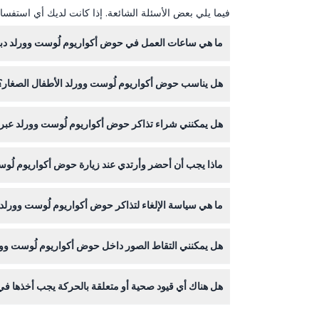
فيما يلي بعض الأسئلة الشائعة. إذا كانت لديك أي استفسار
ما هي ساعات العمل في حوض أكواريوم لُوست وورلد دب
يفتح حوض أكواريوم لُوست وورلد يوميًا من الساعة 10:00 صباحًا حتى 9:00 مساءً، مع آخر دخول في الساعة 8:30 مساءً (قد تتغير المواعيد — يرجى التأكيد عند الحجز).
هل يناسب حوض أكواريوم لُوست وورلد الأطفال الصغار؟
يرحب الأكواريوم بالأطفال الذين تبلغ أعمارهم 3 سنوات فما فوق، ويوصى بأن يرافق الأطفال دون سن 7 سنوات أو الذين يقل طولهم عن 1.2 متر شخص بالغ لضمان السلامة.
هل يمكنني شراء تذاكر حوض أكواريوم لُوست وورلد عبر ا
نعم! يمكنك حجز تذاكرك عبر الإنترنت هنا واختيار التار
ماذا يجب أن أحضر وأرتدي عند زيارة حوض أكواريوم لُو
ارتدِ ملابس وأحذية مريحة للمشي، وتجنب الكعب العالي
ما هي سياسة الإلغاء لتذاكر حوض أكواريوم لُوست وورلد
التذاكر غير مستردة، ولا تُمنح مبالغ مستردة في حال عد
هل يمكنني التقاط الصور داخل حوض أكواريوم لُوست وو
التصوير مسموح في جميع أنحاء الأكواريوم، لكن قد يُمن
هل هناك أي قيود صحية أو متعلقة بالحركة يجب أخذها في ال
قد يجد الزوار الذين يعانون من مشاكل حركة شديدة صع