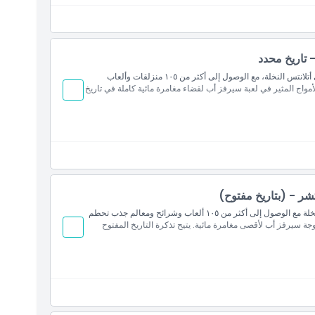
ًا بـ أكواريوم ذا لوست تشامبرز)
حرية الـ19
 تاريخ محدد
استمتع بيوم كامل في حديقة أكوافنتشر المائية دبي، الواقعة في أتلانتس النخلة، مع الوصول إلى أكثر من ١٠٥ منزلقات وألعاب
خول مباشر من البوابة
اج المثير في لعبة سيرفز أب لقضاء مغامرة مائية كاملة في تاريخ
تشر - (بتاريخ مفتوح)
استمتع بيوم كامل في أكوافنتشر ووتر بارك دبي في أتلانتس النخلة مع الوصول إلى أكثر من ١٠٥ ألعاب وشرائح ومعالم جذب تحطم
جة سيرفز أب لأقصى مغامرة مائية. يتيح تذكرة التاريخ المفتوح