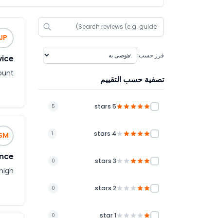
JP
فرز حسب:
vice
unt.
تصفية حسب التقييم
5 stars
5
4 stars
1
SM
ence
3 stars
0
 high
2 stars
0
1 star
0