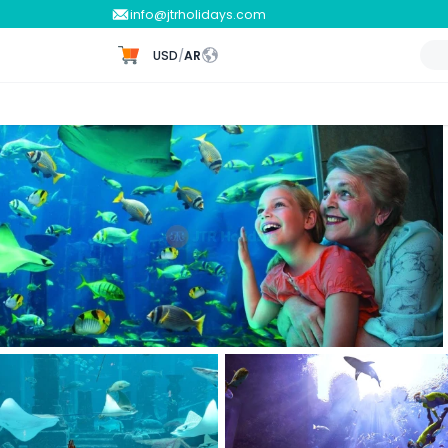
info@jtrholidays.com
USD
/
AR