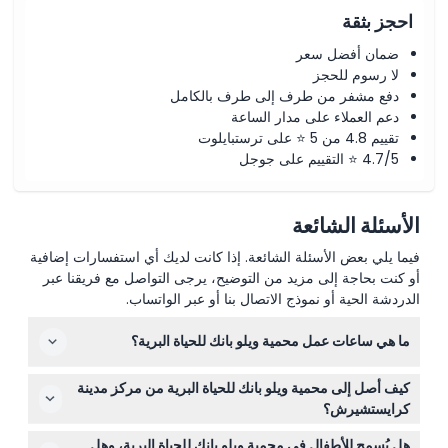
احجز بثقة
ضمان أفضل سعر
لا رسوم للحجز
دفع مشفر من طرف إلى طرف بالكامل
دعم العملاء على مدار الساعة
تقييم 4.8 من 5 ⭐ على ترستبايلوت
4.7/5 ⭐ التقييم على جوجل
الأسئلة الشائعة
فيما يلي بعض الأسئلة الشائعة. إذا كانت لديك أي استفسارات إضافية
أو كنت بحاجة إلى مزيد من التوضيح، يرجى التواصل مع فريقنا عبر
الدردشة الحية أو نموذج الاتصال بنا أو عبر الواتساب.
ما هي ساعات عمل محمية ويلو بانك للحياة البرية؟
محمية ويلو بانك للحياة البرية مفتوحة يوميًا من الساعة 9:30
كيف أصل إلى محمية ويلو بانك للحياة البرية من مركز مدينة
صباحًا حتى 5:00 مساءً، ما عدا يوم عيد الميلاد. (قد تتغير —
كرايستشيرش؟
يرجى التأكد عند الحجز)
المحمية تبعد حوالي 20 دقيقة بالسيارة من مركز مدينة
هل يُسمح للأطفال في محمية ويلو بانك للحياة البرية، وهل