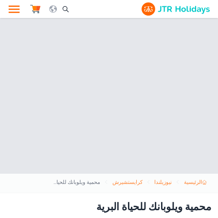
le Search Opener Icon
الرئيسية
نيوزيلندا
كرايستشيرش
محمية ويلوبانك للحياة البرية
محمية ويلوبانك للحياة البرية