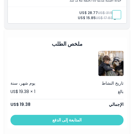
جولة أصلية مدتها ٤٥ دقيقة مع مرشد
ما يجب معرفته
بالغ:
US$ 31.50
US$ 28.77
طفل:
US$ 17.83
US$ 15.85
الموقع
ملخص الطلب
كيفية الوصول إلى هناك
كيفية الاسترداد
سياسة الإلغاء
تاريخ النشاط
يوم شهر، سنة
بالغ
US$ 19.38 × 1
الإجمالي
US$ 19.38
المتابعة إلى الدفع