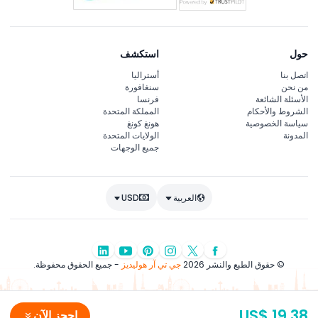
حول
استكشف
اتصل بنا
أستراليا
من نحن
سنغافورة
الأسئلة الشائعة
فرنسا
الشروط والأحكام
المملكة المتحدة
سياسة الخصوصية
هونغ كونغ
المدونة
الولايات المتحدة
جميع الوجهات
العربية
USD
© حقوق الطبع والنشر 2026
جي تي آر هوليديز
- جميع الحقوق محفوظة.
US$ 19.38
احجز الآن