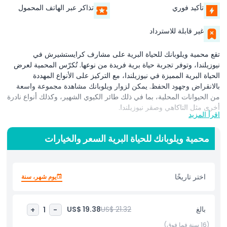
تأكيد فوري
تذاكر عبر الهاتف المحمول
غير قابلة للاسترداد
تقع محمية ويلوبانك للحياة البرية على مشارف كرايستشيرش في
نيوزيلندا، وتوفر تجربة حياة برية فريدة من نوعها. تُكرّس المحمية لعرض
الحياة البرية المميزة في نيوزيلندا، مع التركيز على الأنواع المهددة
بالانقراض وجهود الحفظ. يمكن لزوار ويلوبانك مشاهدة مجموعة واسعة
من الحيوانات المحلية، بما في ذلك طائر الكيوي الشهير، وكذلك أنواع نادرة
أخرى مثل التاكاهي وصقر نيوزيلندا.
اقرأ المزيد
في ويلوبانك، التركيز لا يقتصر على مشاهدة الحيوانات فحسب، بل يشمل
محمية ويلوبانك للحياة البرية السعر والخيارات
أيضًا تثقيف الزوار حول الحفظ. تلعب المحمية دورًا حيويًا في حماية الحياة
البرية المحلية في نيوزيلندا، حيث تشارك العديد من الأنواع في برامج
تربية لضمان بقائها. كزائر، لن ترى هذه الكائنات الرائعة فحسب، بل
ستتعرف أيضًا على التحديات التي تواجهها وكيف تعمل المحمية على
اختر تاريخًا
يوم شهر، سنة
حمايتها.
تقدم محمية ويلوبانك للحياة البرية جولات إرشادية متنوعة تزود الزوار
بالغ
US$ 21.32
US$ 19.38
+
1
-
بفهم أعمق للحيوانات وأهمية الحفظ. تقود الجولات موظفون ذوو خبرة
يشاركون معلومات شيّقة عن كل نوع والجهود المبذولة لحمايته. كما يجعل
(16 سنة فما فوق)