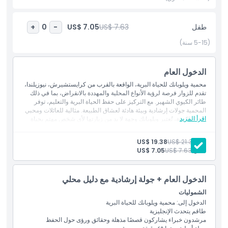
الجو الطبيعي الهادئ للمحمية منها مكانًا مثالياً لعشاق الطبيعة للاستمتاع
بيوم مريح محاطين بالحياة البرية الفريدة في نيوزيلندا.
طفل
US$ 7.63
US$ 7.05
+
0
-
محمية ويلوبانك للحياة البرية خيار ممتاز لأي شخص مهتم بتجربة الحياة
(5-15 سنة)
البرية في نيوزيلندا في بيئة طبيعية وهادئة. مع التركيز على الأنواع المهددة
بالحفظ والحياة البرية، توفر المحمية يومًا ممتعًا ومفيدًا للعائلات ومحبي
الحياة البرية وزوار من جميع الأعمار.
الدخول العام
محمية ويلوبانك للحياة البرية، الواقعة بالقرب من كرايستشيرش، نيوزيلندا،
تقدم للزوار فرصة لرؤية الأنواع المحلية والمهددة بالانقراض، بما في ذلك
أبرز المعالم
طائر الكيوي الشهير. مع التركيز على حفظ الحياة البرية والتعليم، توفر
المحمية جولات إرشادية وبيئة هادئة لعشاق الطبيعة. مثالية للعائلات ومحبي
اقرأ المزيد
الحياة البرية، تُعتبر ويلوبانك وجهة لا بد من زيارتها لأي شخص مهتم بحياة
نيوزيلندا البرية الفريدة.
المتضمنات
الشموليات
بالغ:
US$ 21.32
US$ 19.38
الدخول إلى: محمية ويلوبانك للحياة البرية
طفل:
US$ 7.63
US$ 7.05
طاقم يتحدث الإنجليزية
سياسة الأطفال والبالغين
الدخول العام + جولة إرشادية مع دليل محلي
الاستثناءات
الشموليات
الدخول إلى: محمية ويلوبانك للحياة البرية
طاقم يتحدث الإنجليزية
ساعات العمل
مرشدون خبراء يشاركون قصصًا مذهلة وحقائق ورؤى حول الحفظ