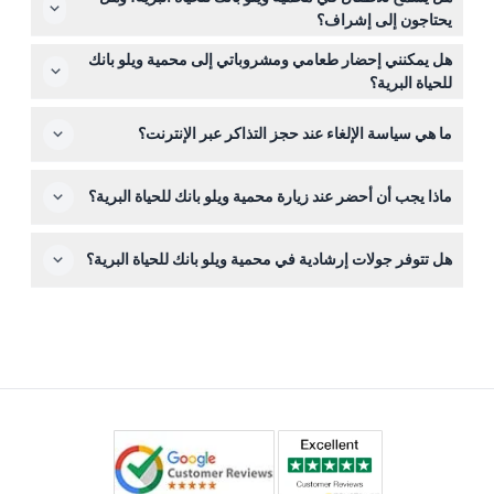
كرايستشيرش، مما يجعلها سهلة الوصول بالسيارة.
يحتاجون إلى إشراف؟
نعم، الأطفال من عمر 0-16 سنة مرحب بهم لكن يجب أن
هل يمكنني إحضار طعامي ومشروباتي إلى محمية ويلو بانك
يكونوا برفقة شخص بالغ يدفع رسوم الدخول. الدخول مجاني
للحياة البرية؟
للأطفال من عمر 0-4 سنوات.
لا يُسمح بإحضار الطعام والمشروبات من الخارج داخل المحمية،
ما هي سياسة الإلغاء عند حجز التذاكر عبر الإنترنت؟
ولكن هناك مقهى في الموقع يقدم مجموعة متنوعة من
المرطبات الساخنة والباردة.
التذاكر غير قابلة للاسترداد ولا يمكن إلغاؤها، لذا تأكد من اختيار
ماذا يجب أن أحضر عند زيارة محمية ويلو بانك للحياة البرية؟
تاريخ الزيارة بعناية قبل الحجز عبر الإنترنت.
ارتدِ حذاء مريح للمشي وملابس مناسبة للطقس. لا تنسَ
هل تتوفر جولات إرشادية في محمية ويلو بانك للحياة البرية؟
كاميرتك لالتقاط صور الحياة البرية المحلية الفريدة.
نعم، تُقدم جولات إرشادية لتوفير معلومات معمقة عن الحيوانات
المحلية وجهود الحفظ في المحمية.