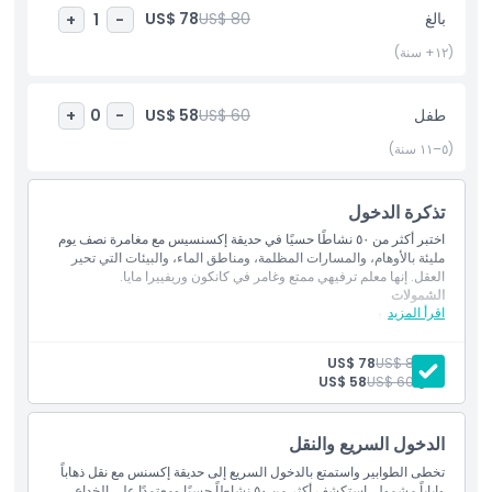
المغامرات التي لا تُنسى في ريفيرا مايا، يقدم منتزه إكسنس تجربة مليئة
بالغ
US$ 80
US$ 78
+
1
-
بالإثارة والمفاجآت والسحر الحسي.
(١٢+ سنة)
أبرز المعالم
طفل
US$ 60
US$ 58
+
0
-
المتضمنات
(٥–١١ سنة)
سياسة الأطفال والبالغين
تذكرة الدخول
اختبر أكثر من ٥٠ نشاطًا حسيًا في حديقة إكسنسيس مع مغامرة نصف يوم
مليئة بالأوهام، والمسارات المظلمة، ومناطق الماء، والبيئات التي تحير
الاستثناءات
العقل. إنها معلم ترفيهي ممتع وغامر في كانكون وريفييرا مايا.
الشمولات
اقرأ المزيد
تذكرة الدخول
ساعات العمل
دورة تستغرق ٥ ساعات للألعاب والمعالم السياحية
الوصول إلى الخزائن، دورات المياه والدش
بالغ:
US$ 80
US$ 78
واي فاي
طفل:
US$ 60
US$ 58
مواقف مجانية للسيارات
ما يجب معرفته
الدخول السريع والنقل
الموقع
تخطى الطوابير واستمتع بالدخول السريع إلى حديقة إكسنس مع نقل ذهاباً
وإياباً مشمول. استكشف أكثر من ٥٠ نشاطاً حسيًا ومعتمدًا على الخداع