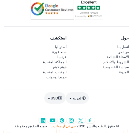
حول
استكشف
اتصل بنا
أستراليا
من نحن
سنغافورة
الأسئلة الشائعة
فرنسا
الشروط والأحكام
المملكة المتحدة
سياسة الخصوصية
هونغ كونغ
المدونة
الولايات المتحدة
جميع الوجهات
العربية
USD
© حقوق الطبع والنشر 2026
جي تي آر هوليديز
- جميع الحقوق محفوظة.