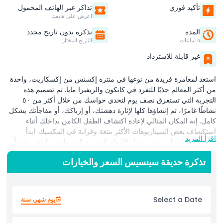
تأكيد فوري
تذاكر عبر الهاتف المحمول
اعرض على هاتفك
المدة
تذكرة بدون تاريخ محدد
٥ ساعات
التاريخ المختار
غير قابلة للاسترداد
استعد لمغامرة فريدة من نوعها في منتزه إكسنس من إكسكاريت، واحدة
من أكثر المعالم جذبًا للتفرد في كانكون والريفيرا مايا. تم تصميم هذه
التجربة التي تستغرق نصف يوم لتحدي حواسك من خلال أكثر من ٥٠
نشاطًا غامرًا، تم إنشاؤها كلها لإثارة دهشتك، أو إرباكك، أو مفاجأتك بشكل
كامل. إنه المكان المثالي لإعادة اكتشاف الطفل الكامن بداخلك أثناء
استكشاف بعض السيناريوهات الأكثر متعة وغرابة في المكسيك. ابدأ
اقرأ المزيد
رحلتك في بينويل، حيث تتحول الأوهام البصرية المحيطة بك لتلعب خدعاً
على إدراكك. سر عبر إكسنساتوريوم في ظلام دامس لتكشف عن نظام
تذكرة حديقة سينسيس السعر والخيارات
بيئي مخفي باستخدام حواسك فقط. انطلق في متاهة الشرايين تحت
الأرض، وهي جولة مثيرة تأخذك تحت الأرض. اشعر بسعادة الطيران كطائر
في رحلة الطائر، أو استرخِ وانجرف في ريفيرلاكسينغ، أو غطِّ نفسك من
الرأس وحتى أخمص القدمين في طين المرح في سلودجيري. استمر في
Select a Date
يوم شهر، سنة
عبور مناطق غريبة وسريالية تشمل أنفاق على نمط سوبرمان ودوامات
تدور برؤية مذهلة. سواء كنت تبحث عن نشاط عائلي ممتع أو إحدى أكثر