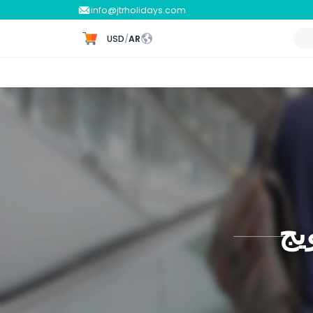
info@jtrholidays.com
USD
/
AR
يج