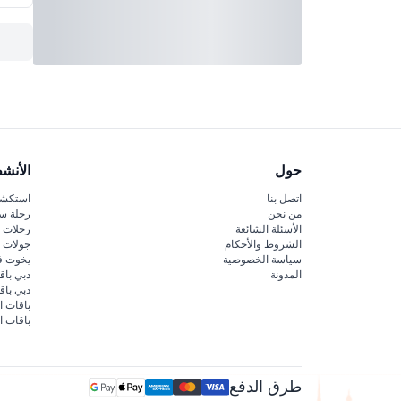
حول
الأنش
اتصل بنا
استكشف
من نحن
رحلة س
الأسئلة الشائعة
رحلات ا
الشروط والأحكام
جولات ا
سياسة الخصوصية
يخوت ف
المدونة
دبي باق
دبي با
باقات ا
باقات ا
طرق الدفع