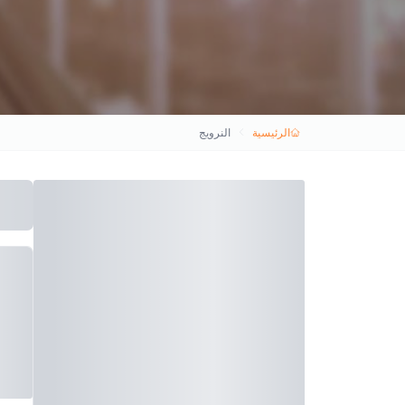
الرئيسية
النرويج