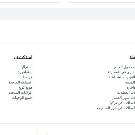
طة
استكشف
 حول العالم
أستراليا
فاري في الصحراء
سنغافورة
لقوارب الشراعية
فرنسا
لمدينة
المملكة المتحدة
اخرة
هونغ كونغ
ات العطلات
الولايات المتحدة
قات شهر العسل
جميع الوجهات
لعطلات في تركيا
لعطلات في جزر المالديف