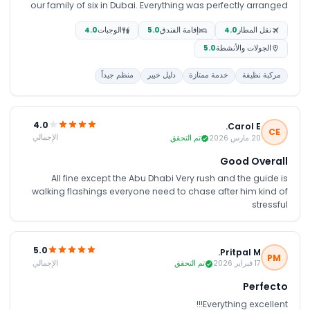
our family of six in Dubai. Everything was perfectly arranged
from the airport pick-up to the desert safari, dhow cruise, city
نقل المطار
4.0
إقامة الفندق
5.0
الوجبات
4.0
tour, and Burj Khalifa experience. We truly had an amazing
time, and the entire trip was smooth and stress-free thanks
الجولات والأنشطة
5.0
to the excellent planning and support from the team. I would
highly recommend anyone travelling to Dubai from Zambia
مركبة نظيفة
خدمة ممتازة
دليل خبير
منظم جيداً
to get in touch with Ms. Qudsia and JTR Holidays. Thank you
once again for your guidance, support, and outstanding
service. We’re already looking forward to planning our next
holiday with your company.
4.0
Carol E.
CE
الإجمالي
20 مارس 2026
تم التحقق
Good Overall
All fine except the Abu Dhabi Very rush and the guide is
walking flashings everyone need to chase after him kind of
stressful
5.0
Pritpal M.
PM
الإجمالي
17 فبراير 2026
تم التحقق
Perfecto
Everything excellent!!!