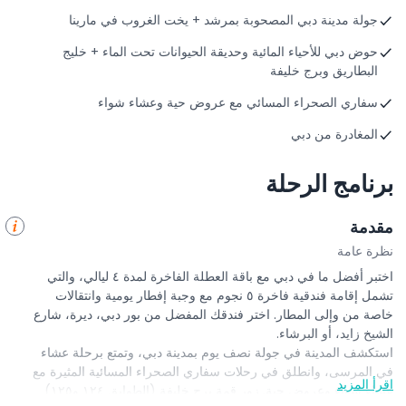
جولة مدينة دبي المصحوبة بمرشد + يخت الغروب في مارينا
حوض دبي للأحياء المائية وحديقة الحيوانات تحت الماء + خليج
البطاريق وبرج خليفة
سفاري الصحراء المسائي مع عروض حية وعشاء شواء
المغادرة من دبي
برنامج الرحلة
مقدمة
نظرة عامة
اختبر أفضل ما في دبي مع باقة العطلة الفاخرة لمدة ٤ ليالي، والتي
تشمل إقامة فندقية فاخرة ٥ نجوم مع وجبة إفطار يومية وانتقالات
خاصة من وإلى المطار. اختر فندقك المفضل من بور دبي، ديرة، شارع
الشيخ زايد، أو البرشاء.
استكشف المدينة في جولة نصف يوم بمدينة دبي، وتمتع برحلة عشاء
في المرسى، وانطلق في رحلات سفاري الصحراء المسائية المثيرة مع
اقرأ المزيد
عشاء شواء وعروض حية. زور قمة برج خليفة (الطوابق ١٢٤ و١٢٥)