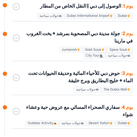
واختر تجربة حصرية واحدة: متحف المستقبل أو ذا فيو في النخلة، مع
يوم 1:
الوصول إلى دبي | النقل الخاص من المطار
تذاكر دخول وانتقالات مشمولة.
مثالية للمسافرين الباحثين عن الفخامة والراحة وتجارب لا تُنسى في
Dubai
Dubai International Airport
جولات سياحية
دبي.
يوم 2:
جولة مدينة دبي المصحوبة بمرشد + يخت الغروب
في مارينا
Jumeirah
Gold Souk
Spice Souk
جولات سياحية
City Tour
يوم 3:
حوض دبي للأحياء المائية وحديقة الحيوانات تحت
الماء + خليج البطاريق وبرج خليفة
The Dubai Mall
جولات سياحية
يوم 4:
سفاري الصحراء المسائي مع عروض حية وعشاء
شواء
Dubai
Desert Safari
جولات سياحية
Outdoor Activity