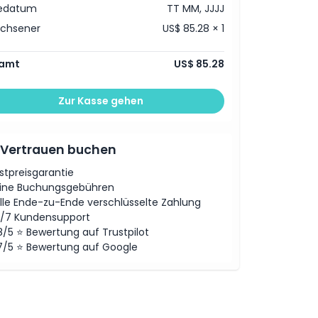
sedatum
TT MM, JJJJ
achsener
US$ 85.28 × 1
amt
US$ 85.28
Zur Kasse gehen
 Vertrauen buchen
stpreisgarantie
ine Buchungsgebühren
lle Ende-zu-Ende verschlüsselte Zahlung
/7 Kundensupport
8/5 ⭐ Bewertung auf Trustpilot
7/5 ⭐ Bewertung auf Google