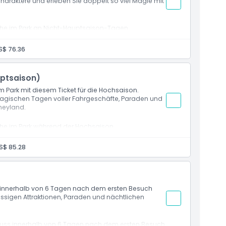
haraktere und erleben Sie doppelt so viel Magie mit
he im Park an Nicht-Hauptsaison-Tagen.
ßen Sie Disney-Spaß mit weniger
S$ 76.36
ptsaison)
 Park mit diesem Ticket für die Hochsaison.
magischen Tagen voller Fahrgeschäfte, Paraden und
neyland.
he im Park während der Hochsaison.
agen voller Fahrgeschäfte, Shows und Disney-Magie.
S$ 85.28
s innerhalb von 6 Tagen nach dem ersten Besuch
lassigen Attraktionen, Paraden und nächtlichen
 muss innerhalb von 6 Tagen nach dem ersten Besuch