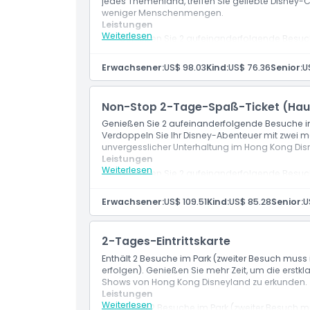
jedes Themenland, treffen Sie geliebte Disney-C
weniger Menschenmengen.
Leistungen
Weiterlesen
Genießen Sie 2 aufeinanderfolgende Besuc
Entdecken Sie jedes Themenland und genie
Menschenmengen.
Erwachsener:
US$ 98.03
Kind:
US$ 76.36
Senior:
U
Non-Stop 2-Tage-Spaß-Ticket (Hau
Genießen Sie 2 aufeinanderfolgende Besuche im
Verdoppeln Sie Ihr Disney-Abenteuer mit zwei 
unvergesslicher Unterhaltung im Hong Kong Dis
Leistungen
Weiterlesen
Genießen Sie 2 aufeinanderfolgende Besuc
Verdoppeln Sie den Spaß mit zwei vollen T
Erwachsener:
US$ 109.51
Kind:
US$ 85.28
Senior:
U
2-Tages-Eintrittskarte
Enthält 2 Besuche im Park (zweiter Besuch mus
erfolgen). Genießen Sie mehr Zeit, um die erstk
Shows von Hong Kong Disneyland zu erkunden.
Leistungen
Weiterlesen
Enthält 2 Besuche im Park (zweiter Besuch