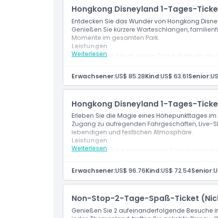
Hongkong Disneyland 1-Tages-Ticket
Wie man dorthin gelangt
Entdecken Sie das Wunder von Hongkong Disne
Genießen Sie kürzere Warteschlangen, familien
Momente im gesamten Park.
Stornierungsbedingungen
Leistungen
Weiterlesen
Besuchen Sie an einem Tag außerhalb der H
Erkunden Sie Attraktionen, treffen Sie Char
Erwachsener:
US$ 85.28
Kind:
US$ 63.61
Senior:
US
Hongkong Disneyland 1-Tages-Ticke
Erleben Sie die Magie eines Höhepunkttages i
Zugang zu aufregenden Fahrgeschäften, Live-S
lebendigen und festlichen Atmosphäre.
Leistungen
Weiterlesen
Genießen Sie einen ganzen Tag im Hong Ko
Erleben Sie aufregende Fahrgeschäfte, Liv
Erwachsener:
US$ 96.76
Kind:
US$ 72.54
Senior:
U
Non-Stop-2-Tage-Spaß-Ticket (Nic
Genießen Sie 2 aufeinanderfolgende Besuche i