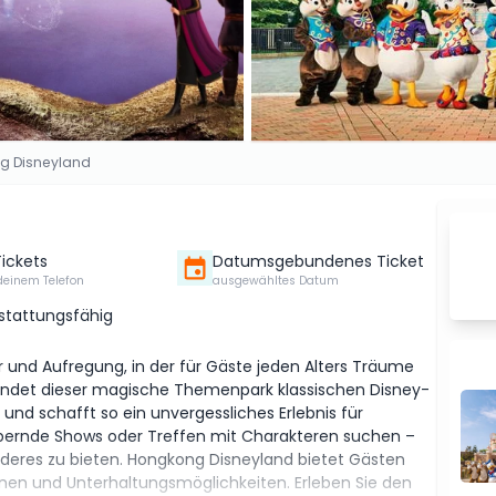
g Disneyland
Tickets
Datumsgebundenes Ticket
deinem Telefon
ausgewähltes Datum
rstattungsfähig
r und Aufregung, in der für Gäste jeden Alters Träume
bindet dieser magische Themenpark klassischen Disney-
und schafft so ein unvergessliches Erlebnis für
bernde Shows oder Treffen mit Charakteren suchen –
deres zu bieten. Hongkong Disneyland bietet Gästen
ionen und Unterhaltungsmöglichkeiten. Erleben Sie den