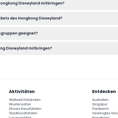
 Hongkong Disneyland mitbringen?
für den persönlichen Verbrauch mitbringen, inklusive Artikel wie
Tickets des Hongkong Disneyland?
en unter keinen Umständen storniert werden, stellen Sie also sic
rsgruppen geeignet?
sgruppen, mit speziellen Kategorien für Erwachsene (12-59), Kinde
ong Disneyland mitbringen?
ttergerechte Kleidung und Ihre Buchungsbestätigung mit. Sie
Aktivitäten
Entdecken
Weltweit Entdecken
Australien
Wüstensafari
Singapur
Dhows Kreuzfahrten
Frankreich
Stadtrundfahrten
Vereinigtes Kön
Luxusyachten
Hongkong