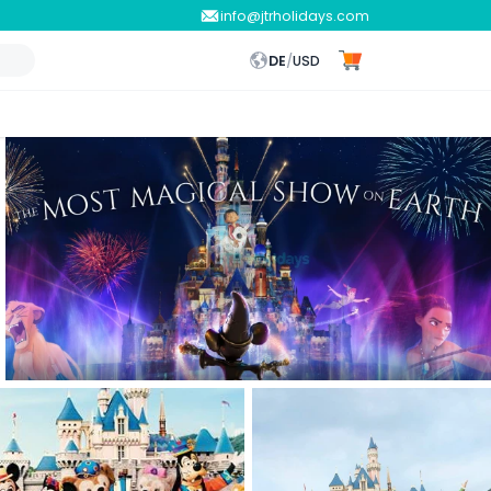
info@jtrholidays.com
DE
/
USD