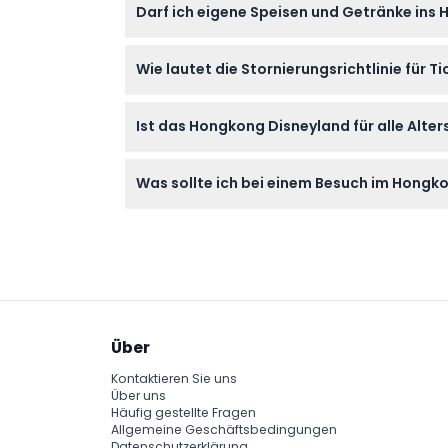
Darf ich eigene Speisen und Getränke ins
Ja, Sie können eigene Speisen und Getränke 
Wie lautet die Stornierungsrichtlinie für 
benötigen.
Tickets sind nicht erstattungsfähig und könn
Ist das Hongkong Disneyland für alle Alte
buchen.
Absolut! Der Park richtet sich an alle Alter
Was sollte ich bei einem Besuch im Hongk
Eintritt für Kinder unter 3 Jahren.
Bringen Sie bequeme Schuhe zum Gehen, we
mitbringen.
Über
Kontaktieren Sie uns
Über uns
Häufig gestellte Fragen
Allgemeine Geschäftsbedingungen
Datenschutzerklärung