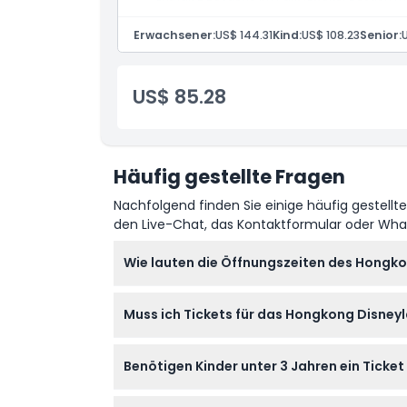
erfolgen).
Erleben Sie mehr Fahrgeschäfte, Paraden 
Erwachsener:
US$ 144.31
Kind:
US$ 108.23
Senior:
US$ 85.28
Häufig gestellte Fragen
Nachfolgend finden Sie einige häufig gestellt
den Live-Chat, das Kontaktformular oder Wh
Wie lauten die Öffnungszeiten des Hongk
Das Hongkong Disneyland ist in der Regel a
Muss ich Tickets für das Hongkong Disney
die Öffnungszeiten können an Feiertagen ode
(Änderungen vorbehalten – bitte zum Buchu
Ja, Sie müssen Ihre Tickets im Voraus onlin
Benötigen Kinder unter 3 Jahren ein Ticke
Kinder unter 3 Jahren haben freien Eintritt