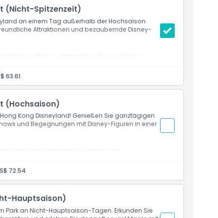
 (Nicht-Spitzenzeit)
yland an einem Tag außerhalb der Hochsaison.
freundliche Attraktionen und bezaubernde Disney-
ochsaison für ein entspanntes Disney-Erlebnis.
aktere und genießen Sie kürzere Warteschlangen.
$ 63.61
t (Hochsaison)
m Hong Kong Disneyland! Genießen Sie ganztägigen
hows und Begegnungen mit Disney-Figuren in einer
ng Disneyland während der Hochsaison.
e-Paraden und magische Disney-Unterhaltung.
S$ 72.54
ht-Hauptsaison)
m Park an Nicht-Hauptsaison-Tagen. Erkunden Sie