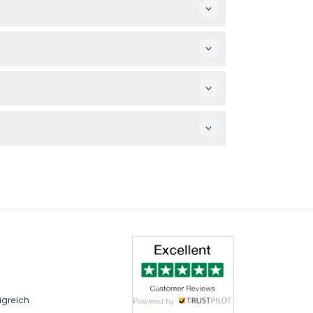
 Instantnudeln, die heißes Wasser
her, dass Ihre Pläne feststehen, bevor Sie
r (3-11), Senioren (60+) und kostenlosem
 können auch eigene Snacks und Getränke
igreich