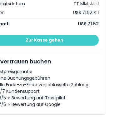
vitätsdatum
TT MM, JJJJ
on
US$ 71.52 × 1
amt
US$ 71.52
Zur Kasse gehen
 Vertrauen buchen
stpreisgarantie
ine Buchungsgebühren
lle Ende-zu-Ende verschlüsselte Zahlung
/7 Kundensupport
8/5 ⭐ Bewertung auf Trustpilot
7/5 ⭐ Bewertung auf Google