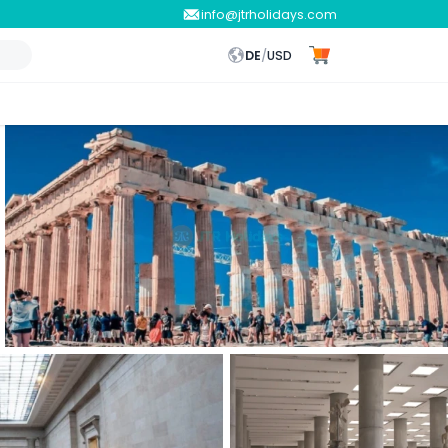
info@jtrholidays.com
DE
/
USD