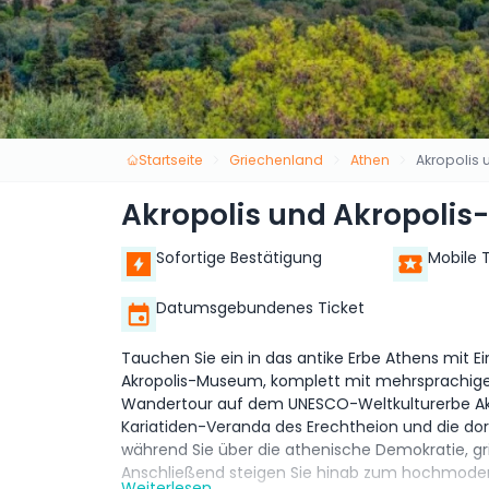
Startseite
Griechenland
Athen
Akropolis
Akropolis und Akropoli
Sofortige Bestätigung
Mobile 
Datumsgebundenes Ticket
Tauchen Sie ein in das antike Erbe Athens mit E
Akropolis-Museum, komplett mit mehrsprachigem
Wandertour auf dem UNESCO-Weltkulturerbe Akro
Kariatiden-Veranda des Erechtheion und die d
während Sie über die athenische Demokratie, gri
Anschließend steigen Sie hinab zum hochmoder
Weiterlesen