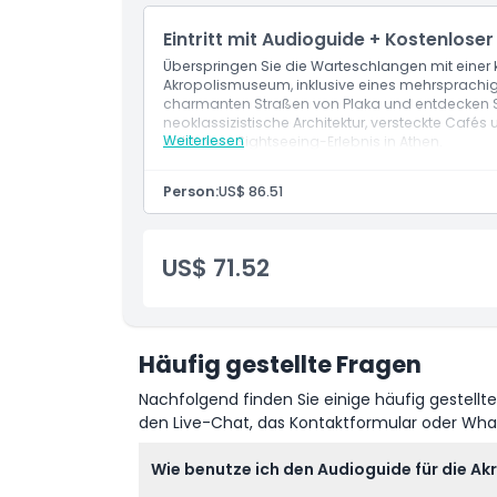
Ort
Eintritt mit Audioguide + Kostenlose
Überspringen Sie die Warteschlangen mit einer ko
Stornierungsbedingungen
Akropolismuseum, inklusive eines mehrsprachi
charmanten Straßen von Plaka und entdecken S
neoklassizistische Architektur, versteckte Cafés
Weiterlesen
nahtloses Sightseeing-Erlebnis in Athen.
Person:
US$ 86.51
US$ 71.52
Häufig gestellte Fragen
Nachfolgend finden Sie einige häufig gestellt
den Live-Chat, das Kontaktformular oder Wh
Wie benutze ich den Audioguide für die A