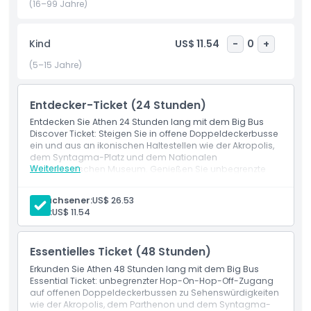
Lykabettus-Hügel genießen, den Spuren der athenischen
(16–99 Jahre)
Demokratie im Panathinaiko-Stadion folgen oder lokale
Küche in traditionellen Tavernen kosten – diese flexible
Kind
US$ 11.54
-
0
+
Bustour ermöglicht es Ihnen, Ihre perfekte Athen-Reise
individuell zu gestalten. Ideal für Erstbesucher, Familien und
(5–15 Jahre)
erfahrene Reisende bietet die Big Bus Athen Hop-on Hop-
off Tour eine stressfreie Möglichkeit, Top-Attraktionen,
Entdecker-Ticket (24 Stunden)
verborgene Schätze und atemberaubende Ausblicke in
einem umfassenden Paket zu entdecken. Buchen Sie heute
Entdecken Sie Athen 24 Stunden lang mit dem Big Bus
Ihr offenes Bus-Abenteuer in Athen und entdecken Sie das
Discover Ticket: Steigen Sie in offene Doppeldeckerbusse
ein und aus an ikonischen Haltestellen wie der Akropolis,
Beste der historischen griechischen Hauptstadt.
dem Syntagma-Platz und dem Nationalen
Weiterlesen
Archäologischen Museum. Genießen Sie unbegrenzte
Fahrten, einen immersiven mehrsprachigen
Audiokommentar, kostenfreies WLAN an Bord und Live-
Highlights
Erwachsener:
US$ 26.53
Routenaktualisierungen – perfekt für Erstbesucher, die ein
Kind:
US$ 11.54
flexibles, rundum sorgloses Sightseeing-Erlebnis in Athen
suchen.
Inklusivleistungen
Essentielles Ticket (48 Stunden)
Erkunden Sie Athen 48 Stunden lang mit dem Big Bus
Richtlinie für Kinder und Erwachsene
Essential Ticket: unbegrenzter Hop-On-Hop-Off-Zugang
auf offenen Doppeldeckerbussen zu Sehenswürdigkeiten
wie der Akropolis, dem Parthenon und dem Syntagma-