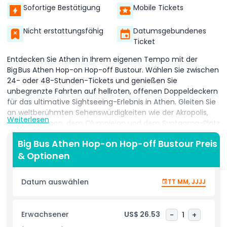
Sofortige Bestätigung
Mobile Tickets
Nicht erstattungsfähig
Datumsgebundenes
Ticket
Entdecken Sie Athen in Ihrem eigenen Tempo mit der
Big Bus Athen Hop-on Hop-off Bustour. Wählen Sie zwischen
24- oder 48-Stunden-Tickets und genießen Sie
unbegrenzte Fahrten auf hellroten, offenen Doppeldeckern
für das ultimative Sightseeing-Erlebnis in Athen. Gleiten Sie
an weltberühmten Sehenswürdigkeiten wie der Akropolis,
Weiterlesen
dem Parthenon, dem Olympieion und dem Syntagma-Platz
vorbei und steigen Sie an jeder Haltestelle aus, um
Big Bus Athen Hop-on Hop-off Bustour Preis
historische Viertel wie Plaka, Monastiraki und das
& Optionen
Nationalarchäologische Museum zu erkunden. Ihr Big Bus
Athen Ticket beinhaltet einen fesselnden, mehrsprachigen
Audiokommentar, der das antike Erbe und die moderne
Datum auswählen
TT MM, JJJJ
Kultur Griechenlands zum Leben erweckt, während Sie
reisen. Bleiben Sie mit kostenlosem WLAN an Bord
verbunden und erhalten Sie Live-Routen-Updates über die
Erwachsener
US$ 26.53
-
1
+
Big Bus App. Ob Sie nun die Panoramablicke vom