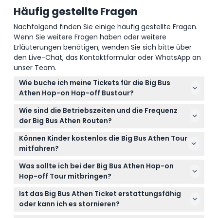
Häufig gestellte Fragen
Nachfolgend finden Sie einige häufig gestellte Fragen.
Wenn Sie weitere Fragen haben oder weitere
Erläuterungen benötigen, wenden Sie sich bitte über
den Live-Chat, das Kontaktformular oder WhatsApp an
unser Team.
Wie buche ich meine Tickets für die Big Bus
Athen Hop-on Hop-off Bustour?
Sie können Ihre Tickets ganz einfach hier auf dieser
Wie sind die Betriebszeiten und die Frequenz
Website online buchen für eine sofortige
der Big Bus Athen Routen?
Bestätigung und zwischen 24- oder 48-Stunden-
Die Athen-Route verkehrt von 8:40 bis 16:00 Uhr mit
Pässen wählen, um Athen in Ihrem eigenen Tempo
Können Kinder kostenlos die Big Bus Athen Tour
Bussen alle 20 Minuten, die Piräus-Route von 12:30
zu erkunden.
mitfahren?
bis 16:30 Uhr etwa alle 80 Minuten, und die Riviera-
Kinder unter 5 Jahren fahren kostenlos mit, haben
Route hat variable Zeiten. Bitte prüfen Sie den
Was sollte ich bei der Big Bus Athen Hop-on
jedoch keinen garantierten Sitzplatz, daher ist es
aktuellen Fahrplan bei der Buchung (Änderungen
Hop-off Tour mitbringen?
ratsam, dies bei der Planung zu berücksichtigen.
vorbehalten – bitte bei Buchung bestätigen).
Bringen Sie bequeme Kleidung, Sonnencreme,
Ist das Big Bus Athen Ticket erstattungsfähig
Wasser und eine Kamera mit, um die
oder kann ich es stornieren?
atemberaubenden Sehenswürdigkeiten Athens
Tickets sind nicht erstattungsfähig und können