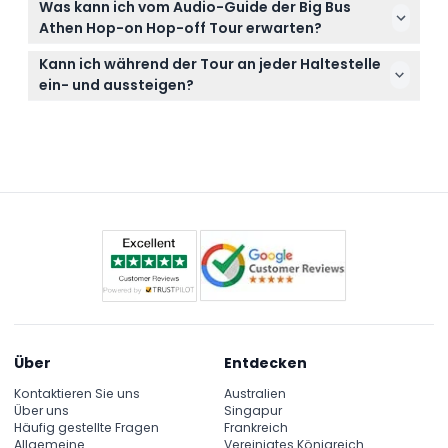
festzuhalten und Ihr Hop-on Hop-off-Erlebnis zu
Was kann ich vom Audio-Guide der Big Bus
nicht storniert werden, stellen Sie also sicher, dass
genießen.
Athen Hop-on Hop-off Tour erwarten?
Ihre Pläne vor der Buchung feststehen.
Sie genießen einen mehrsprachigen Audio-Guide,
Kann ich während der Tour an jeder Haltestelle
der die Geschichte und Kultur Athens zum Leben
ein- und aussteigen?
erweckt, während Sie ikonische Sehenswürdigkeiten
Ja! Sie haben unbegrenzten Hop-on Hop-off
wie die Akropolis, das Parthenon und das Nationale
Zugang, um die Sehenswürdigkeiten Athens in
Archäologische Museum besuchen.
Ihrem eigenen Tempo zu erkunden und an jeder
offiziellen Bushaltestelle ein- und auszusteigen.
Über
Entdecken
Kontaktieren Sie uns
Australien
Über uns
Singapur
Häufig gestellte Fragen
Frankreich
Allgemeine
Vereinigtes Königreich