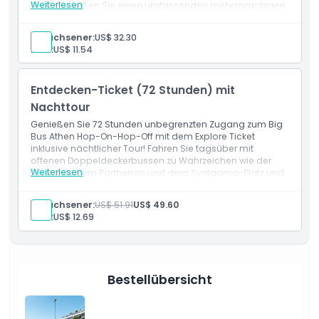
Dinge, die Sie wissen sollten
Weiterlesen
Platz. Genießen Sie einen umfassenden mehrsprachigen
Audiokommentar, kostenloses WLAN und Live-Routen-
Updates für ein nahtloses, tiefgehendes Sightseeing-
Erwachsener:
US$ 32.30
Erlebnis in Athen.
Ort
Kind:
US$ 11.54
Stornierungsbedingungen
Entdecken-Ticket (72 Stunden) mit
Nachttour
Genießen Sie 72 Stunden unbegrenzten Zugang zum Big
Bus Athen Hop-On-Hop-Off mit dem Explore Ticket
inklusive nächtlicher Tour! Fahren Sie tagsüber mit
offenen Doppeldeckerbussen zu Wahrzeichen wie der
Weiterlesen
Akropolis, dem Parthenon und dem Syntagma-Platz und
erleben Sie anschließend auf der Nachttour die
beleuchteten Monumente Athens. Enthält
Erwachsener:
US$ 51.91
US$ 49.60
mehrsprachigen Audiokommentar, kostenloses WLAN
Kind:
US$ 12.69
und Live-Streckenupdates für ein vollständiges, flexibles
Sightseeing-Abenteuer.
Bestellübersicht