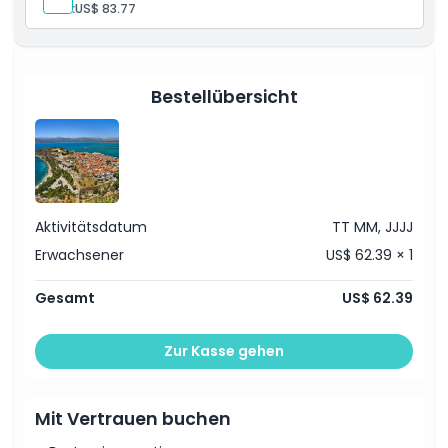
Kind:
US$ 83.77
bevor Sie die erstaunliche Akustik des Theaters von
Epidaurus aus dem 4. Jahrhundert v. Chr. bewundern.
Perfekt für Kulturliebhaber und Geschichtsbegeisterte
gleichermaßen!
Bestellübersicht
Aktivitätsdatum
TT MM, JJJJ
Erwachsener
US$ 62.39 × 1
Gesamt
US$ 62.39
Zur Kasse gehen
Mit Vertrauen buchen