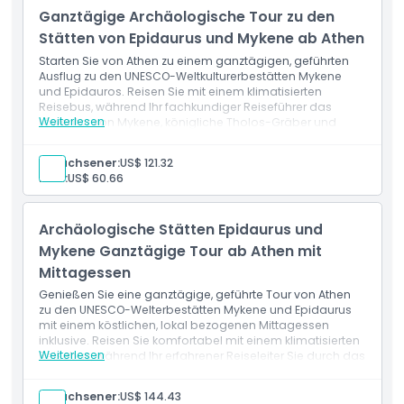
Ganztägige Archäologische Tour zu den
Richtlinie für Kinder und Erwachsene
Stätten von Epidaurus und Mykene ab Athen
Starten Sie von Athen zu einem ganztägigen, geführten
Dinge, die Sie wissen sollten
Ausflug zu den UNESCO-Weltkulturerbestätten Mykene
und Epidauros. Reisen Sie mit einem klimatisierten
Reisebus, während Ihr fachkundiger Reiseführer das
Weiterlesen
Löwentor von Mykene, königliche Tholos-Gräber und
Ort
zyklopische Mauern enthüllt. Nach einer landschaftlich
reizvollen Fahrt erkunden Sie das Theater von Epidauros
Erwachsener:
US$ 121.32
aus dem 4. Jahrhundert v. Chr., das für seine perfekte
Stornierungsbedingungen
Kind:
US$ 60.66
Akustik berühmt ist, und schlendern durch sein antikes
Heiligtum. Perfekt für Geschichtsinteressierte und
Kulturreisende, die ein intensives Erlebnis des
Archäologische Stätten Epidaurus und
griechischen Erbes suchen.
Mykene Ganztägige Tour ab Athen mit
Mittagessen
Genießen Sie eine ganztägige, geführte Tour von Athen
zu den UNESCO-Welterbestätten Mykene und Epidaurus
mit einem köstlichen, lokal bezogenen Mittagessen
inklusive. Reisen Sie komfortabel mit einem klimatisierten
Weiterlesen
Reisebus, während Ihr erfahrener Reiseleiter Sie durch das
legendäre Löwentor von Mykene, königliche Tholos-
Gräber und die zyklopischen Mauern führt. Dann
Erwachsener:
US$ 144.43
genießen Sie ein traditionelles griechisches Mittagessen,