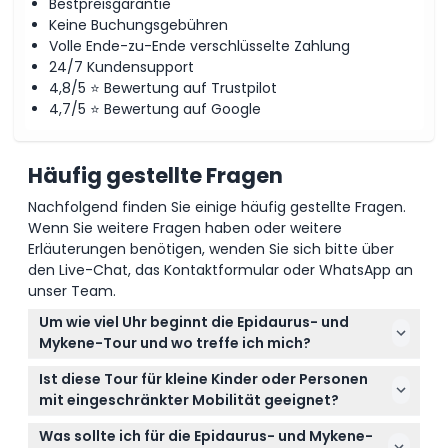
Bestpreisgarantie
Keine Buchungsgebühren
Volle Ende-zu-Ende verschlüsselte Zahlung
24/7 Kundensupport
4,8/5 ⭐ Bewertung auf Trustpilot
4,7/5 ⭐ Bewertung auf Google
Häufig gestellte Fragen
Nachfolgend finden Sie einige häufig gestellte Fragen.
Wenn Sie weitere Fragen haben oder weitere
Erläuterungen benötigen, wenden Sie sich bitte über
den Live-Chat, das Kontaktformular oder WhatsApp an
unser Team.
Um wie viel Uhr beginnt die Epidaurus- und
Mykene-Tour und wo treffe ich mich?
Die ganztägige Tour beginnt um 8:30 Uhr morgens
Ist diese Tour für kleine Kinder oder Personen
im Büro von KeyTours Griechenland in Athen. Alle
mit eingeschränkter Mobilität geeignet?
Treffpunktinformationen finden Sie bei der Online-
Kinder unter 4 Jahren können kostenlos
Buchung auf dieser Webseite.
Was sollte ich für die Epidaurus- und Mykene-
teilnehmen, haben jedoch keinen eigenen Sitzplatz.