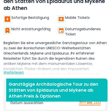
den Stätten von Epidaurus und Mykene
ab Athen
Sofortige Bestätigung
Mobile Tickets
Nicht erstattungsfähig
Datumsgebundenes
Ticket
Begleiten Sie eine unvergessliche Ganztagestour von Athen
zu zwei der ikonischsten UNESCO-Welterbestätten
Griechenlands: Mykene und Epidaurus. Ihr erfahrener
Reiseleiter führt Sie durch die legendären Ruinen des
antiken Mykene mit dem monumentalen Löwentor,
königlichen Tholos-Gräbern und den imposanten
Weiterlesen
kyklopischen Mauern, die eine der großen Festungen der
Bronzezeit schützten. Nach einer malerischen Fahrt durch
Ganztägige Archäologische Tour zu den
die argolische Landschaft erreichen Sie Epidaurus und
Stätten von Epidaurus und Mykene ab
entdecken das weltberühmte Heiligtum des Asklepios.
Wandern Sie durch die Ruinen dieses heiligen Heilzentrums,
Athen Preis & Optionen
bevor Sie das hervorragend erhaltene antike Theater
Datum auswählen
TT MM, JJJJ
betreten, das für seine erstaunliche Akustik und klassische
griechische Architektur bekannt ist. Spüren Sie die Magie,