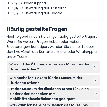
24/7 Kundensupport
4,8/5 ⭐ Bewertung auf Trustpilot
4,7/5 ⭐ Bewertung auf Google
Häufig gestellte Fragen
Nachfolgend finden Sie einige häufig gestellte Fragen.
Wenn Sie weitere Fragen haben oder weitere
Erläuterungen benötigen, wenden Sie sich bitte über
den Live-Chat, das Kontaktformular oder WhatsApp an
unser Team.
Wie sind die Öffnungszeiten des Museums der
Illusionen Athen?
Das Museum der Illusionen Athen ist täglich von
Wie buche ich Tickets für das Museum der
10:00 bis 20:00 Uhr geöffnet, der letzte Einlass ist um
Illusionen Athen?
19:00 Uhr. Es ist auch an allen offiziellen
Ist das Museum der Illusionen Athen für kleine
Sie können Ihre Tickets ganz einfach online hier auf
griechischen Feiertagen geöffnet, mit Ausnahme
Kinder oder Menschen mit
dieser Website während des Buchungsvorgangs
des orthodoxen Ostersonntags (Änderungen
Mobilitätseinschränkungen geeignet?
buchen und dabei Ihr bevorzugtes Datum und Ihre
vorbehalten – bitte bestätigen Sie dies zum
Kinder unter 4 Jahren haben freien Eintritt, was es
bevorzugte Uhrzeit auswählen.
Was kann ich bei einem Besuch des Museums
Zeitpunkt der Buchung).