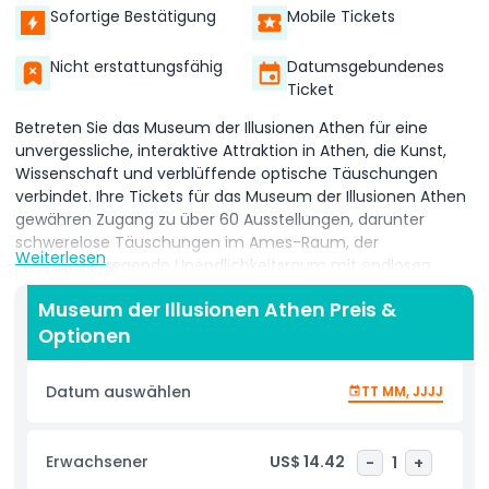
Sofortige Bestätigung
Mobile Tickets
Nicht erstattungsfähig
Datumsgebundenes
Ticket
Betreten Sie das Museum der Illusionen Athen für eine
unvergessliche, interaktive Attraktion in Athen, die Kunst,
Wissenschaft und verblüffende optische Täuschungen
verbindet. Ihre Tickets für das Museum der Illusionen Athen
gewähren Zugang zu über 60 Ausstellungen, darunter
schwerelose Täuschungen im Ames-Raum, der
Weiterlesen
schwindelerregende Unendlichkeitsraum mit endlosen
Spiegelreflexionen und immersive VR-Erlebnisse, die Sie in
Museum der Illusionen Athen Preis &
eine andere Dimension versetzen. Perfekt für Familien,
Optionen
Paare und Instagram-Enthusiasten bietet dieses interaktive
Museum endlose Fotomöglichkeiten von Hologrammen
und rotierenden Tunneln bis hin zu 3D-anamorpher Kunst,
Datum auswählen
TT MM, JJJJ
die von der Wand hervortritt. Entdecken Sie die
Wissenschaft hinter jeder Täuschung mit detaillierten
Erklärungen, während Sie Trugkunst-Installationen
Erwachsener
US$ 14.42
-
1
+
erkunden, die Wahrnehmung herausfordern und Neugier