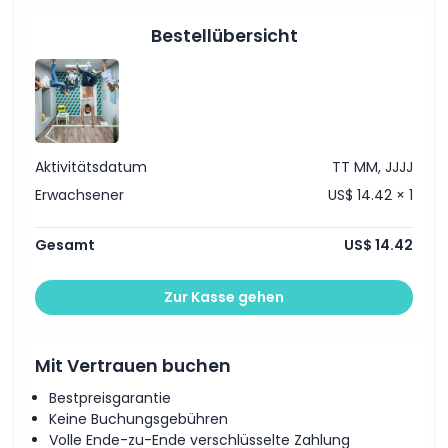
Nicht geeignet für
Bestellübersicht
Dinge, die Sie wissen sollten
Ort
Aktivitätsdatum
TT MM, JJJJ
Stornierungsbedingungen
Erwachsener
US$ 14.42 × 1
Gesamt
US$ 14.42
Zur Kasse gehen
Mit Vertrauen buchen
Bestpreisgarantie
Keine Buchungsgebühren
Volle Ende-zu-Ende verschlüsselte Zahlung