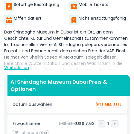
Sofortige Bestätigung
Mobile Tickets
Offen datiert
Nicht erstattungsfähig
Das Shindagha Museum in Dubai ist ein Ort, an dem
Geschichte, Kultur und Gemeinschaft zusammenkommen.
Im traditionellen Viertel Al Shindagha gelegen, verbindet es
Emiratis und Besucher mit dem reichen Erbe der VAE. Einst
Heimat von Sheikh Saeed Al Maktoum, spiegelt dieser
Bereich die Wurzeln Dubais und dessen Wachstum in die
Weiterlesen
Zukunft wider. Das Museum heißt Gäste mit einem
freundlichen Welcome Centre willkommen, das
Al Shindagha Museum Dubai Preis &
Orientierung, Informationen zu Veranstaltungen, Führungen
Optionen
und Theatervorstellungen bietet. Das Personal ist stets
bereit, bei Zeiten, Barrierefreiheit und allgemeinen Fragen
zu helfen, um jeden Besuch einfach und angenehm zu
Datum auswählen
TT MM, JJJJ
gestalten. Ein reibungsloses Ticketingsystem stellt zudem
sicher, dass Sie Ihre Reise ohne lange Warteschlangen
beginnen können. Im Inneren entdecken Besucher, wie
Erwachsener
US$ 9.53
US$ 7.62
-
1
+
emiratische Traditionen, Gastfreundschaft und
Widerstandsfähigkeit die Nation geprägt haben. Das
(25 Jahre und älter)