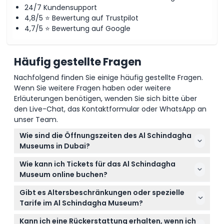
24/7 Kundensupport
4,8/5 ⭐ Bewertung auf Trustpilot
4,7/5 ⭐ Bewertung auf Google
Häufig gestellte Fragen
Nachfolgend finden Sie einige häufig gestellte Fragen.
Wenn Sie weitere Fragen haben oder weitere
Erläuterungen benötigen, wenden Sie sich bitte über
den Live-Chat, das Kontaktformular oder WhatsApp an
unser Team.
Wie sind die Öffnungszeiten des Al Schindagha
Museums in Dubai?
Das Al Schindagha Museum ist täglich von 10:00 bis
Wie kann ich Tickets für das Al Schindagha
20:00 Uhr geöffnet, der letzte Einlass ist um 19:00
Museum online buchen?
Uhr. Während des Ramadans ändern sich die Zeiten
Sie können Ihre Tickets ganz einfach online hier auf
auf 9:00 bis 17:00 Uhr, der letzte Einlass ist um 16:00
Gibt es Altersbeschränkungen oder spezielle
dieser Webseite buchen. Wählen Sie während des
Uhr (Änderungen vorbehalten – bitte bestätigen Sie
Tarife im Al Schindagha Museum?
Buchungsvorgangs Ihr Datum und den Tickettyp,
dies bei der Buchung).
Kinder unter 5 Jahren haben freien Eintritt. Besucher
um Ihren Besuch zu sichern.
Kann ich eine Rückerstattung erhalten, wenn ich