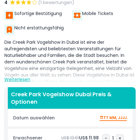
4
(1 bewertungen)
Sofortige Bestätigung
Mobile Tickets
Nicht erstattungsfähig
Die Creek Park Vogelshow in Dubai ist eine der
aufregendsten und beliebtesten Veranstaltungen für
Naturliebhaber und Familien, die die Stadt besuchen. In
dem wunderschönen Creek Park veranstaltet, bietet die
Vogelshow eine einzigartige Gelegenheit, eine Vielzahl von
Vögeln aus aller Welt zu sehen. Diese Vogelshow in Dubai ist
Weiterlesen
bekannt für ihr spaßiges, lehrreiches und interaktives
Erlebnis und ist somit eine Attraktion, die man bei einem
Creek Park Vogelshow Dubai Preis &
Besuch der Stadt gesehen haben muss.
Optionen
Während der Show können Besucher bunte Papageien,
majestätische Adler und sogar verspielte Eulen sehen, wie
Datum auswählen
TT MM, JJJJ
sie unglaubliche Kunststücke aufführen und ihre
natürlichen Talente zeigen. Die erfahrenen Vogeltrainer
führen die Vögel durch verschiedene Stunts und Tricks und
Erwachsener
US$ 13.61
US$ 11.98
-
1
+
zeigen dabei die Intelligenz und Fähigkeiten dieser