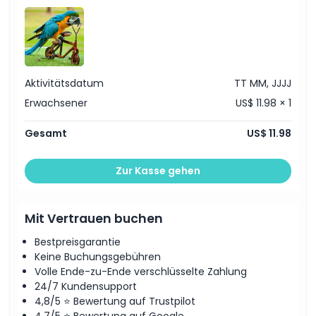
größeren Engagements Dubais für Umweltbewusstsein.
Highlights
Aktivitätsdatum
TT MM, JJJJ
Inklusivleistungen
Erwachsener
US$ 11.98 × 1
Gesamt
US$ 11.98
Richtlinie für Kinder und Erwachsene
Zur Kasse gehen
Ausschlüsse
Öffnungszeiten
Mit Vertrauen buchen
Bestpreisgarantie
Dinge, die Sie wissen sollten
Keine Buchungsgebühren
Volle Ende-zu-Ende verschlüsselte Zahlung
24/7 Kundensupport
Ort
4,8/5 ⭐ Bewertung auf Trustpilot
4,7/5 ⭐ Bewertung auf Google