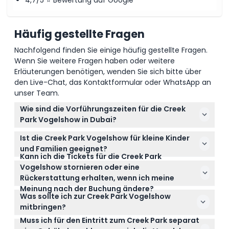
So lösen Sie ein
Häufig gestellte Fragen
Stornierungsbedingungen
Nachfolgend finden Sie einige häufig gestellte Fragen.
Wenn Sie weitere Fragen haben oder weitere
Erläuterungen benötigen, wenden Sie sich bitte über
den Live-Chat, das Kontaktformular oder WhatsApp an
unser Team.
Wie sind die Vorführungszeiten für die Creek
Park Vogelshow in Dubai?
Die Creek Park Vogelshow findet von Montag bis
Ist die Creek Park Vogelshow für kleine Kinder
Samstag statt mit Aufführungen um 12:15 Uhr, 16:15
und Familien geeignet?
Uhr und 19:15 Uhr. Es ist am besten, mindestens 30
Kann ich die Tickets für die Creek Park
Absolut! Die Show ist für alle Altersgruppen
Minuten vorher anzukommen, um sich einzurichten
Vogelshow stornieren oder eine
geeignet. Kinder unter 2 Jahren haben freien
und die Show bequem zu genießen (Änderungen
Rückerstattung erhalten, wenn ich meine
Eintritt, Kinder von 2 bis 11 Jahren erhalten ein
Meinung nach der Buchung ändere?
vorbehalten – bitte bestätigen Sie die Zeiten bei der
Tickets für die Creek Park Vogelshow sind nicht
Kinderticket, und Personen über 11 Jahren zahlen
Was sollte ich zur Creek Park Vogelshow
Buchung).
erstattungsfähig und können nicht storniert
den Erwachsenentarif. Beachten Sie, dass Kinder
mitbringen?
werden, wählen Sie also das Datum und die Uhrzeit
von einem zahlenden Erwachsenen begleitet
Muss ich für den Eintritt zum Creek Park separat
Es wird nichts Besonderes außer Ihrem Ticket
sorgfältig bei der Online-Buchung hier aus.