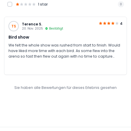
1 star
0
4
Terence S.
TS
20. Nov. 2025
Bestätigt
Bird show
We felt the whole show was rushed from start to finish. Would
have liked more time with each bird. As some flew into the
arena so fast then flew out again with no time to capture
decent photos.
Sie haben alle Bewertungen für dieses Erlebnis gesehen