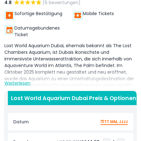
4.8
(6 bewertungen)
Sofortige Bestätigung
Mobile Tickets
Datumsgebundenes
Ticket
Lost World Aquarium Dubai, ehemals bekannt als The Lost
Chambers Aquarium, ist Dubais ikonischste und
immersivste Unterwasserattraktion, die sich innerhalb von
Aquaventure World im Atlantis, The Palm befindet. Im
Oktober 2025 komplett neu gestaltet und neu eröffnet,
wurde das Aquarium zu einer Unterhaltungsdestination der
Weiterlesen
nächsten Generation für Meereslebewesen umgewandelt,
die echtes Ozeanleben mit Weltklasse-Technologie und
Lost World Aquarium Dubai Preis & Optionen
Live-Auftritten verbindet. Betreten Sie 14 einzigartig
thematisierte immersive Kammern, die jeweils durch eine
außergewöhnliche Kombination aus 1.900 LED-Panels, 55
Hochleistungsprojektoren und über 140 präzise entwickelte
Datum
TT MM, JJJJ
Lautsprecher zum Leben erweckt werden. Jeder Raum
bietet ein atemberaubendes 360°-Kinoerlebnis, das Sie mit
Ozeanklängen, Lichteffekten und alten