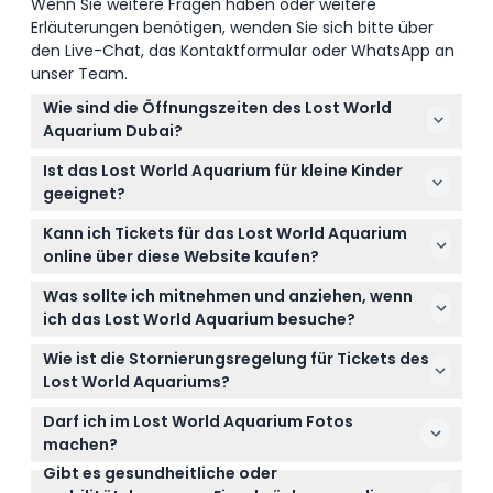
Wenn Sie weitere Fragen haben oder weitere
Erläuterungen benötigen, wenden Sie sich bitte über
den Live-Chat, das Kontaktformular oder WhatsApp an
unser Team.
Wie sind die Öffnungszeiten des Lost World
Aquarium Dubai?
Das Lost World Aquarium ist täglich von 10:00 bis
Ist das Lost World Aquarium für kleine Kinder
21:00 Uhr geöffnet, der letzte Einlass ist um 20:30
geeignet?
Uhr (Änderungen vorbehalten – bitte bestätigen Sie
Das Aquarium heißt Kinder ab 3 Jahren willkommen,
die Zeiten bei der Buchung).
Kann ich Tickets für das Lost World Aquarium
Kinder unter 7 Jahren oder unter 1,2 Metern Größe
online über diese Website kaufen?
sollten aus Sicherheitsgründen von einem
Ja! Sie können Ihre Tickets hier online buchen und
Erwachsenen begleitet werden.
Was sollte ich mitnehmen und anziehen, wenn
Ihr bevorzugtes Datum sowie die bevorzugte
ich das Lost World Aquarium besuche?
Uhrzeit für den Einlass auswählen.
Tragen Sie bequeme Kleidung und Schuhe zum
Wie ist die Stornierungsregelung für Tickets des
Herumlaufen, vermeiden Sie hohe Absätze oder
Lost World Aquariums?
rutschige Schuhe, und denken Sie an eine leichte
Tickets sind nicht erstattungsfähig, und es gibt
Jacke, da die Innenbereiche klimatisiert sind.
Darf ich im Lost World Aquarium Fotos
keine Rückerstattung bei Nichterscheinen;
machen?
optionale Zusatzleistungen oder Umbuchungen
Gibt es gesundheitliche oder
Fotografieren ist im gesamten Aquarium erlaubt,
haben eigene Stornierungsbedingungen.