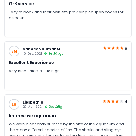
Gr8 service
Easy to book and their own site providing coupon codes for
discount.
5
Sandeep Kumar M.
SM
10. Dez. 2021
Bestätigt
Excellent Experience
Very nice . Price is little high
4
Liesbeth H.
LH
27. Apr. 2021
Bestätigt
Impressive aquarium
We were pleasantly surprise by the size of the aquarium and
the many different species of fish. The sharks and stingrays
were amazing, and the underwater decor was very well done.