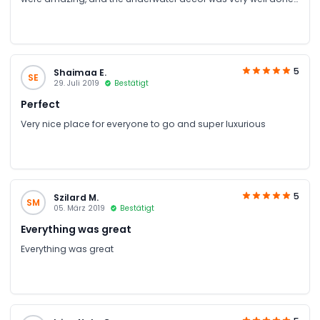
In keeping with the sunken city theme. Certainly fun to go with
kids, but a nice outing for all ages.
5
Shaimaa E.
SE
29. Juli 2019
Bestätigt
Perfect
Very nice place for everyone to go and super luxurious
5
Szilard M.
SM
05. März 2019
Bestätigt
Everything was great
Everything was great