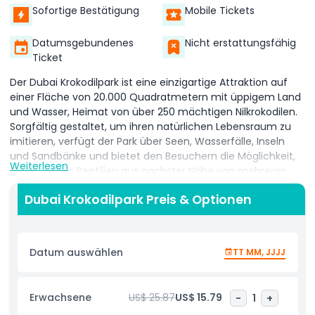
Sofortige Bestätigung
Mobile Tickets
Datumsgebundenes
Nicht erstattungsfähig
Ticket
Der Dubai Krokodilpark ist eine einzigartige Attraktion auf
einer Fläche von 20.000 Quadratmetern mit üppigem Land
und Wasser, Heimat von über 250 mächtigen Nilkrokodilen.
Sorgfältig gestaltet, um ihren natürlichen Lebensraum zu
imitieren, verfügt der Park über Seen, Wasserfälle, Inseln
und Sandbänke und bietet den Besuchern die Möglichkeit,
Weiterlesen
diese uralten Reptilien aus nächster Nähe von mehreren
Aussichtspunkten aus zu beobachten. Erkunden Sie das
Dubai Krokodilpark Preis & Optionen
Krokodil-Aquarium, in dem Sie ihr faszinierendes
amphibisches Verhalten in einer speziell gestalteten
aquatischen Umgebung beobachten können. Danach
betreten Sie das Krokodilmuseum, das Sie auf eine Reise
Datum auswählen
TT MM, JJJJ
durch Millionen Jahre Evolution mitnimmt und zeigt, wie
Krokodile das Aussterben der Dinosaurier überlebten und
sich an wechselnde Ökosysteme anpassten. Ob Sie nun 5
Erwachsene
US$ 25.87
US$ 15.79
-
1
+
Meter lange Krokodile bestaunen oder an einer von