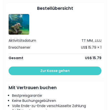
Ausschlüsse
Bestellübersicht
Öffnungszeiten
Dinge, die Sie wissen sollten
Aktivitätsdatum
TT MM, JJJJ
Ort
Erwachsener
US$ 15.79 × 1
Stornierungsbedingungen
Gesamt
US$ 15.79
Zur Kasse gehen
Mit Vertrauen buchen
Bestpreisgarantie
Keine Buchungsgebühren
Volle Ende-zu-Ende verschlüsselte Zahlung