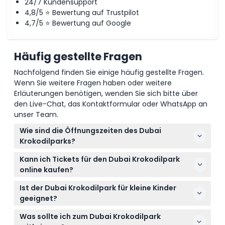
24/7 Kundensupport
4,8/5 ⭐ Bewertung auf Trustpilot
4,7/5 ⭐ Bewertung auf Google
Häufig gestellte Fragen
Nachfolgend finden Sie einige häufig gestellte Fragen.
Wenn Sie weitere Fragen haben oder weitere
Erläuterungen benötigen, wenden Sie sich bitte über
den Live-Chat, das Kontaktformular oder WhatsApp an
unser Team.
Wie sind die Öffnungszeiten des Dubai
Krokodilparks?
Der Park ist täglich von 10:00 Uhr bis 20:00 Uhr
Kann ich Tickets für den Dubai Krokodilpark
geöffnet (Änderungen vorbehalten – bitte
online kaufen?
bestätigen Sie dies zum Zeitpunkt der Buchung).
Tickets können bequem online hier auf dieser
Ist der Dubai Krokodilpark für kleine Kinder
Webseite gekauft werden, um den Eintritt zum Park
geeignet?
zu erleichtern.
Ja! Kinder unter 3 Jahren haben freien Eintritt,
Was sollte ich zum Dubai Krokodilpark
Kinder im Alter von 3 bis 12 Jahren zahlen den