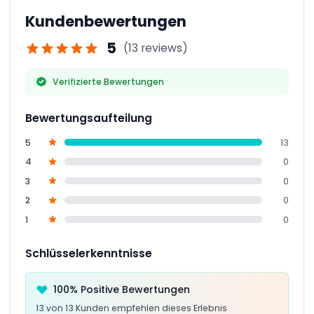
auf vier Ökosystem-Ebenen. Es ist ein immersives
Kundenbewertungen
und lehrreiches Erlebnis für alle Altersgruppen.
5
(13 reviews)
Verifizierte Bewertungen
Bewertungsaufteilung
5
13
4
0
3
0
2
0
1
0
Schlüsselerkenntnisse
100% Positive Bewertungen
13 von 13 Kunden empfehlen dieses Erlebnis