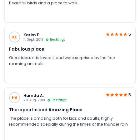
Beautiful birds and a place to walk.
5
Karim E.
KE
11. Sept. 2019
Bestätigt
Fabulous place
Great idea, kids loved it and were surprised by the free
roaming animals
5
Hamda A.
HA
28. Aug. 2019
Bestätigt
Therapeutic and Amazing Place
The place is amazing both for kids and adults, highly
recommended specially during the times of the thunder rain