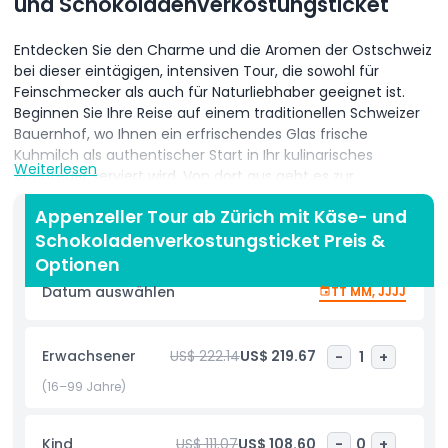
und Schokoladenverkostungsticket
Entdecken Sie den Charme und die Aromen der Ostschweiz
bei dieser eintägigen, intensiven Tour, die sowohl für
Feinschmecker als auch für Naturliebhaber geeignet ist.
Beginnen Sie Ihre Reise auf einem traditionellen Schweizer
Bauernhof, wo Ihnen ein erfrischendes Glas frische
Kuhmilch als authentischer Start in Ihr kulinarisches
Weiterlesen
Abenteuer serviert wird. Von dort aus geht es zur
renommierten Appenzeller Schaukäserei in Stein, um eine
Appenzeller Tour ab Zürich mit Käse- und
Vielzahl lokal hergestellter Käsesorten zu probieren und
Schokoladenverkostungsticket Preis &
mehr über die traditionsreichen Käseherstellungsmethoden
der Region zu erfahren. Anschließend fahren Sie mit der
Optionen
Seilbahn in die malerischen Höhen, die atemberaubende
Datum auswählen
TT MM, JJJJ
Panoramablicke auf das Alpsteinmassiv, das Rheintal, den
Bodensee und sogar das benachbarte Österreich bieten.
Die spektakuläre Alpenlandschaft bildet die perfekte Kulisse
Erwachsener
US$ 222.14
US$ 219.67
-
1
+
für unvergessliche Fotoaufnahmen und friedliche
Momente in der Natur. Nach einem entspannten
(16–99 Jahre)
Mittagessen in einem lokalen Restaurant oder einer
Berghütte endet die Tour mit einem Besuch bei einem
Kind
US$ 111.07
US$ 108.60
-
0
+