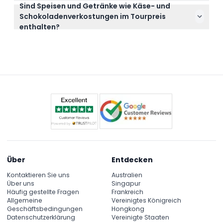
Sind Speisen und Getränke wie Käse- und
Die Tour dauert etwa 11 Stunden, startet
audiogeführte Seerundfahrt herunter.
Schokoladenverkostungen im Tourpreis
normalerweise um 8:30 Uhr ab Zürich und kehrt
enthalten?
gegen 19:30 Uhr zurück (Änderungen vorbehalten –
Ja, die Tour beinhaltet Käse- und
bitte bei Buchung bestätigen).
Schokoladenverkostungen und Sie erhalten
außerdem eine Souvenir-Tasche mit Schweizer
Leckereien zum Mitnehmen.
Über
Entdecken
Kontaktieren Sie uns
Australien
Über uns
Singapur
Häufig gestellte Fragen
Frankreich
Allgemeine
Vereinigtes Königreich
Geschäftsbedingungen
Hongkong
Datenschutzerklärung
Vereinigte Staaten