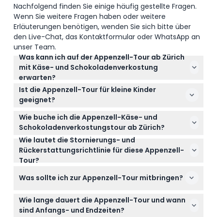
Nachfolgend finden Sie einige häufig gestellte Fragen.
Wenn Sie weitere Fragen haben oder weitere
Erläuterungen benötigen, wenden Sie sich bitte über
den Live-Chat, das Kontaktformular oder WhatsApp an
unser Team.
Was kann ich auf der Appenzell-Tour ab Zürich
mit Käse- und Schokoladenverkostung
erwarten?
Sie erleben ein ganztägiges Abenteuer mit einer
Ist die Appenzell-Tour für kleine Kinder
malerischen Fahrt entlang des Zürichsees,
geeignet?
Besuchen auf einem Schweizer Bauernhof und der
Kinder unter 6 Jahren werden für diese Tour nicht
Appenzeller Schau-Käserei zur Käseverkostung,
Wie buche ich die Appenzell-Käse- und
empfohlen, daher ist sie am besten für ältere
handwerklichen Schokoladenproben und einer
Schokoladenverkostungstour ab Zürich?
Kinder und Erwachsene geeignet, die die
Seilbahnfahrt zum Hohen Kasten mit
Wie lautet die Stornierungs- und
Sie können Ihr Ticket ganz einfach online direkt hier
Verkostungen und Spaziergänge voll genießen
atemberaubenden Alpenblicken.
Rückerstattungsrichtlinie für diese Appenzell-
auf dieser Website buchen, wo Sie verfügbare
können.
Tour?
Daten und Zeiten prüfen können, bevor Sie Ihren
Tickets sind nicht erstattungsfähig und können
Platz sichern.
Was sollte ich zur Appenzell-Tour mitbringen?
nicht storniert werden, bitte wählen Sie daher Ihr
Tourdatum beim Buchen sorgfältig aus.
Bringen Sie bequeme Wanderschuhe und eine
Wie lange dauert die Appenzell-Tour und wann
Jacke für wechselhaftes Bergwetter mit und laden
sind Anfangs- und Endzeiten?
Sie am besten vorher die ZSG-Tour-App für die