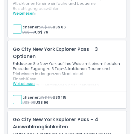
Highlights
Attraktionen für eine einfache und bequeme
Besichtigung auswählen.
Weiterlesen
Einschlüsse
Inklusivleistungen
Zugang zu 2 Attraktionen oder Erlebnissen Ihrer Wahl
Eintritt zu beliebten New Yorker Sehenswürdigkeiten
Erwachsener:
US$ 89
US$ 86
und Aktivitäten
Kind:
US$ 79
US$ 76
Richtlinie für Kinder und Erwachsene
Digitaler Reiseführer mit Informationen zu den
Attraktionen
Rabatte und Sonderangebote bei ausgewählten
Go City New York Explorer Pass – 3
Attraktionen
Ausschlüsse
Gültig für 30 Tage ab der ersten Nutzung
Optionen
Entdecken Sie New York auf Ihre Weise mit einem flexiblen
Nicht geeignet für
Pass, der Zugang zu 3 Top-Attraktionen, Touren und
Erlebnissen in der ganzen Stadt bietet.
Einschlüsse
Weiterlesen
Zugang zu 3 Attraktionen oder Erlebnissen
Öffnungszeiten
Eintritt zu wichtigen New Yorker Sehenswürdigkeiten
und Aktivitäten
Erwachsener:
US$ 119
US$ 115
Digitaler Reiseführer inklusive
Dinge, die Sie wissen sollten
Kind:
US$ 99
US$ 96
Rabatte an teilnehmenden Veranstaltungsorten
Gültig für 30 Tage nach dem ersten Besuch einer
Attraktion
Go City New York Explorer Pass – 4
Ort
Auswahlmöglichkeiten