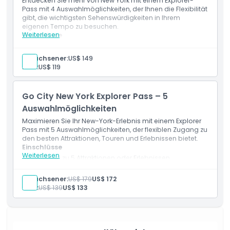
Entdecken Sie mehr von New York mit einem Explorer-
Wie man dorthin gelangt
Pass mit 4 Auswahlmöglichkeiten, der Ihnen die Flexibilität
gibt, die wichtigsten Sehenswürdigkeiten in Ihrem
eigenen Tempo zu besuchen.
So lösen Sie ein
Weiterlesen
Einschlüsse
Zugang zu 4 Attraktionen oder Erlebnissen
Eintritt zu beliebten Touristenattraktionen und Touren
Erwachsener:
US$ 149
Stornierungsbedingungen
Digitaler Sightseeing-Guide inklusive
Kind:
US$ 119
Exklusive Rabatte und Angebote
Gültig für 30 aufeinanderfolgende Tage ab erster
Einlösung
Go City New York Explorer Pass – 5
Auswahlmöglichkeiten
Maximieren Sie Ihr New-York-Erlebnis mit einem Explorer
Pass mit 5 Auswahlmöglichkeiten, der flexiblen Zugang zu
den besten Attraktionen, Touren und Erlebnissen bietet.
Einschlüsse
Weiterlesen
Zugang zu 5 Attraktionen oder Erlebnissen
Eintritt zu einer Vielzahl von Aktivitäten und
Sehenswürdigkeiten in New York
Erwachsener:
US$ 179
US$ 172
Digitaler Reiseführer für eine einfache Planung
Kind:
US$ 139
US$ 133
Rabatte und Angebote bei ausgewählten
Attraktionen
Gültig für 30 Tage nach der ersten Nutzung