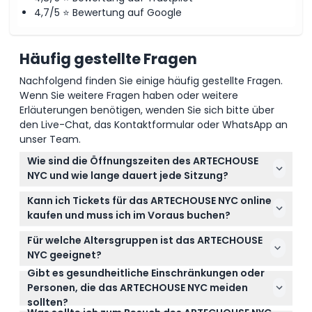
4,7/5 ⭐ Bewertung auf Google
Häufig gestellte Fragen
Nachfolgend finden Sie einige häufig gestellte Fragen.
Wenn Sie weitere Fragen haben oder weitere
Erläuterungen benötigen, wenden Sie sich bitte über
den Live-Chat, das Kontaktformular oder WhatsApp an
unser Team.
Wie sind die Öffnungszeiten des ARTECHOUSE
NYC und wie lange dauert jede Sitzung?
Das ARTECHOUSE NYC hat sonntags bis donnerstags
Kann ich Tickets für das ARTECHOUSE NYC online
von 12:00 bis 19:00 Uhr, freitags von 12:00 bis 20:00
kaufen und muss ich im Voraus buchen?
Uhr und samstags von 10:00 bis 22:00 Uhr geöffnet,
Ja, Tickets für das ARTECHOUSE NYC müssen im
mittwochs ist geschlossen. Jede Sitzung dauert 60
Für welche Altersgruppen ist das ARTECHOUSE
Voraus online auf dieser Website gebucht werden.
Minuten, daher sollten Sie pünktlich ankommen, um
NYC geeignet?
Eine Vorausbuchung sichert Ihnen einen Platz für
das volle Erlebnis zu genießen (Änderungen
Gibt es gesundheitliche Einschränkungen oder
Das ARTECHOUSE NYC heißt Besucher ab 4 Jahren
die Sitzung und hilft, Enttäuschungen zu vermeiden.
vorbehalten – bitte zum Zeitpunkt der Buchung
Personen, die das ARTECHOUSE NYC meiden
willkommen, aber Kinder im Alter von 0-16 Jahren
bestätigen).
sollten?
müssen von einem zahlenden Erwachsenen