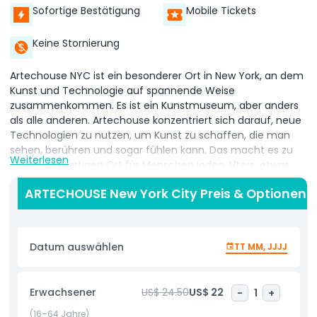
Sofortige Bestätigung
Mobile Tickets
Keine Stornierung
Artechouse NYC ist ein besonderer Ort in New York, an dem
Kunst und Technologie auf spannende Weise
zusammenkommen. Es ist ein Kunstmuseum, aber anders
als alle anderen. Artechouse konzentriert sich darauf, neue
Technologien zu nutzen, um Kunst zu schaffen, die man
sehen, berühren und sogar fühlen kann. Das macht es zu
Weiterlesen
einem großartigen Ort für Menschen jeden Alters, etwas
anderes und Spaßiges zu genießen.
ARTECHOUSE New York City Preis & Optionen
Die Kunst bei Artechouse NYC ist interaktiv. Das bedeutet,
dass Sie Teil des Kunstwerks sein können. Statt nur Bilder an
Wänden anzuschauen, können Sie herumlaufen und mit
Datum auswählen
TT MM, JJJJ
digitaler Kunst über Sensoren und Touchscreens
interagieren. Die Kunstwerke verändern sich, während Sie
sich bewegen, sodass kein Besuch dem anderen gleicht.
Erwachsener
US$ 24.50
US$ 22
-
1
+
Das macht Artechouse NYC zu einem erstaunlichen Ort,
den man mehr als einmal besuchen kann. Jedes Mal
(16–64 Jahre)