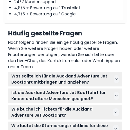
24/7 Kundensupport
4,8/5 ⭐ Bewertung auf Trustpilot
4,7/5 ⭐ Bewertung auf Google
Häufig gestellte Fragen
Nachfolgend finden Sie einige häufig gestellte Fragen.
Wenn Sie weitere Fragen haben oder weitere
Erläuterungen benötigen, wenden Sie sich bitte über
den Live-Chat, das Kontaktformular oder WhatsApp an
unser Team.
Was sollte ich für die Auckland Adventure Jet
Bootfahrt mitbringen und anziehen?
Tragen Sie legere, bequeme Kleidung und seien Sie
Ist die Auckland Adventure Jet Bootfahrt für
auf wechselnde Wetterbedingungen vorbereitet.
Kinder und ältere Menschen geeignet?
Da Sie sich auf dem Wasser befinden, ist es ratsam,
Die Fahrt ist für Kinder von 0 bis 14 Jahren geeignet,
eine wasserdichte Jacke oder einen Windbreaker
Wie buche ich Tickets für die Auckland
sie müssen jedoch von einem Erwachsenen
mitzubringen.
Adventure Jet Bootfahrt?
begleitet und in die Passagieranzahl einbezogen
Sie können Ihre Tickets ganz einfach online hier auf
werden. Kinder ab 15 Jahren zahlen den
Wie lautet die Stornierungsrichtlinie für diese
dieser Webseite buchen. Wählen Sie einfach Ihr