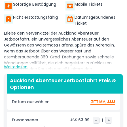
Sofortige Bestätigung
Mobile Tickets
Nicht erstattungsfähig
Datumsgebundenes
Ticket
Erlebe den Nervenkitzel der Auckland Abenteuer
Jetbootfahrt, ein unvergessliches Abenteuer auf den
Gewässern des Waitematā Hafens. Spüre das Adrenalin,
wenn das Jetboot über das Wasser rast und
atemberaubende 360-Grad-Drehungen sowie schnelle
Wendungen vollführt, die dich begeistert zurücklassen.
Weiterlesen
Während du den Rausch genießt, nimm den
atemberaubenden Blick auf Aucklands ikonische Skyline, die
Auckland Abenteuer Jetbootfahrt Preis &
Harbour Bridge und die Rangitoto Insel auf.
Optionen
Datum auswählen
TT MM, JJJJ
Diese Jetbootfahrt bietet eine aufregende Mischung aus
Abenteuer und Besichtigungen, perfekt für
Abenteuersuchende und Naturliebhaber gleichermaßen.
Erwachsener
US$ 63.99
-
1
+
Spüre den Sprühnebel des Wassers, während der erfahrene
Kapitän durch die Wellen navigiert und ein sicheres, aber