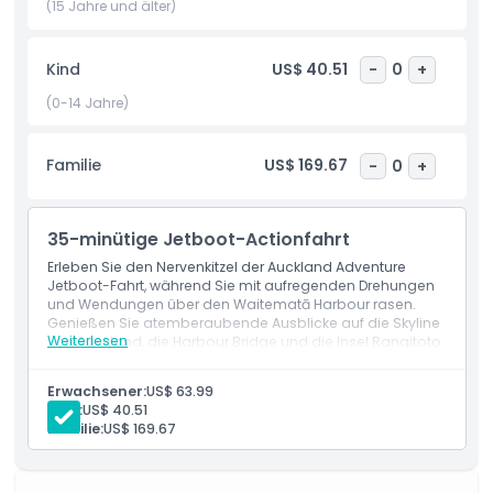
(15 Jahre und älter)
dennoch aufregendes Erlebnis bietet. Die Auckland
Abenteuer Jetbootfahrt ist eine ideale Möglichkeit, die
Schönheit der Stadt aus einer einzigartigen Perspektive zu
Kind
US$ 40.51
-
0
+
erkunden und unvergessliche Erinnerungen an deine Zeit in
(0-14 Jahre)
Auckland zu schaffen.
Familie
US$ 169.67
-
0
+
Highlights
35-minütige Jetboot-Actionfahrt
Inklusivleistungen
Erleben Sie den Nervenkitzel der Auckland Adventure
Jetboot-Fahrt, während Sie mit aufregenden Drehungen
und Wendungen über den Waitematā Harbour rasen.
Richtlinie für Kinder und Erwachsene
Genießen Sie atemberaubende Ausblicke auf die Skyline
Weiterlesen
von Auckland, die Harbour Bridge und die Insel Rangitoto
bei diesem spannenden und unvergesslichen
Ausschlüsse
Wasserabenteuer. Perfekt für Adrenalinjunkies und
Erwachsener:
US$ 63.99
Sightseeing-Fans gleichermaßen.
Kind:
US$ 40.51
Familie:
US$ 169.67
Nicht geeignet für