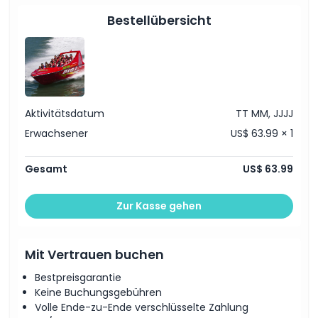
Öffnungszeiten
Bestellübersicht
Dinge, die Sie wissen sollten
Ort
Aktivitätsdatum
TT MM, JJJJ
So lösen Sie ein
Erwachsener
US$ 63.99 × 1
Kleiderordnung
Gesamt
US$ 63.99
Zur Kasse gehen
Stornierungsbedingungen
Mit Vertrauen buchen
Bestpreisgarantie
Keine Buchungsgebühren
Volle Ende-zu-Ende verschlüsselte Zahlung