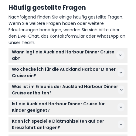
Häufig gestellte Fragen
Nachfolgend finden Sie einige häufig gestellte Fragen.
Wenn Sie weitere Fragen haben oder weitere
Erläuterungen benötigen, wenden Sie sich bitte über
den Live-Chat, das Kontaktformular oder WhatsApp an
unser Team.
Wann legt die Auckland Harbour Dinner Cruise
ab?
Die Kreuzfahrt legt täglich um 18:00 Uhr von
Wo checke ich für die Auckland Harbour Dinner
Oktober bis April ab und um 17:00 Uhr von Mai bis
Cruise ein?
September (Änderungen vorbehalten – bitte bei
Sie müssen mindestens 15 Minuten vor Abfahrt am
der Buchung bestätigen).
Was ist im Erlebnis der Auckland Harbour Dinner
Explore Buchungskiosk im Viaduct Harbour,
Cruise enthalten?
Auckland Central, eintreffen.
Sie erhalten bei Ankunft ein Begrüßungsgetränk, ein
Ist die Auckland Harbour Dinner Cruise für
Drei-Gänge-Menü zubereitet von The Lula Inn,
Kinder geeignet?
informative Kommentare zu den
Ja, Kinder im Alter von 5 bis 15 Jahren können
Sehenswürdigkeiten Aucklands und Zugang zu einer
Kann ich spezielle Diätmahlzeiten auf der
teilnehmen, müssen jedoch von einem zahlenden
voll lizenzierten Bar für zusätzliche Getränke.
Kreuzfahrt anfragen?
Erwachsenen begleitet werden. Teilnehmer müssen
Ja, die Kreuzfahrt kann spezielle diätetische