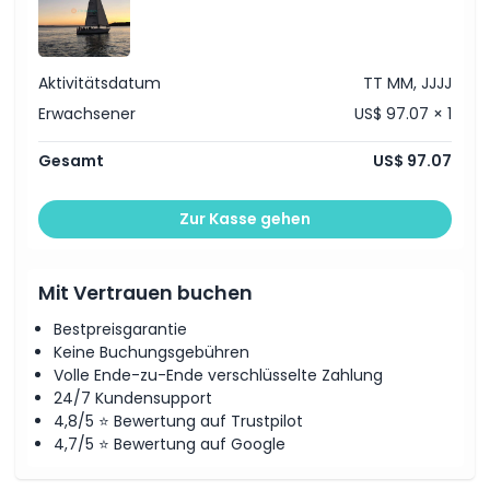
Dinge, die Sie wissen sollten
Aktivitätsdatum
TT MM, JJJJ
Ort
Erwachsener
US$ 97.07 × 1
Gesamt
US$ 97.07
So lösen Sie ein
Zur Kasse gehen
Stornierungsbedingungen
Mit Vertrauen buchen
Bestpreisgarantie
Keine Buchungsgebühren
Volle Ende-zu-Ende verschlüsselte Zahlung
24/7 Kundensupport
4,8/5 ⭐ Bewertung auf Trustpilot
4,7/5 ⭐ Bewertung auf Google