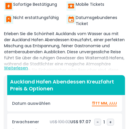
Sofortige Bestätigung
Mobile Tickets
Nicht erstattungsfähig
Datumsgebundenes
Ticket
Erleben Sie die Schönheit Aucklands vom Wasser aus mit
der Auckland Hafen Abendessen Kreuzfahrt, einer perfekten
Mischung aus Entspannung, feiner Gastronomie und
atemberaubenden Ausblicken. Diese unvergessliche Reise
führt Sie über die ruhigen Gewässer des Waitematā Hafens,
während die Stadtlichter eine magische Atmosphäre
Weiterlesen
schaffen. Ob Sie Einheimischer oder Besucher sind, diese
Kreuzfahrt ist die perfekte Art, Aucklands Skyline aus einer
Auckland Hafen Abendessen Kreuzfahrt
ganz neuen Perspektive zu sehen.
Preis & Optionen
Genießen Sie ein köstliches Mahl, zubereitet mit frischen,
lokalen Zutaten, während Sie panoramische Ausblicke auf
Datum auswählen
TT MM, JJJJ
ikonische Sehenswürdigkeiten wie die Auckland Harbour
Bridge und den Sky Tower haben. Die Auckland Hafen
Abendessen Kreuzfahrt bietet eine intime und friedliche
Erwachsener
US$ 100.02
US$ 97.07
-
1
+
Auszeit vom Trubel der Stadt, ideal für Paare, Familien und