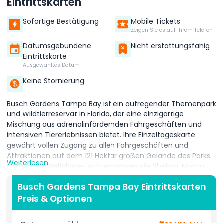
Eintrittskarten
Sofortige Bestätigung
Mobile Tickets
Zeigen Sie es auf Ihrem Telefon
Datumsgebundene
Nicht erstattungsfähig
Eintrittskarte
Ausgewähltes Datum
Keine Stornierung
Busch Gardens Tampa Bay ist ein aufregender Themenpark
und Wildtierreservat in Florida, der eine einzigartige
Mischung aus adrenalinfördernden Fahrgeschäften und
intensiven Tiererlebnissen bietet. Ihre Einzeltageskarte
gewährt vollen Zugang zu allen Fahrgeschäften und
Attraktionen auf dem 121 Hektar großen Gelände des Parks.
Weiterlesen
Erleben Sie Weltklasse-Achterbahnen wie SheiKra, Montu
und Cheetah Hunt, die intensive Abstürze und hohe
Busch Gardens Tampa Bay Eintrittskarten
Geschwindigkeiten bieten, welche Abenteuerlustige
Preis & Optionen
begeistern. Neben den Fahrgeschäften können Sie
Lebensräume mit über 200 Tierarten erkunden, darunter
Löwen, Elefanten, Gorillas und Tiger, alle in naturnahen