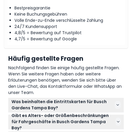
Wie man dorthin gelangt
Bestpreisgarantie
Keine Buchungsgebühren
So lösen Sie ein
Volle Ende-zu-Ende verschlüsselte Zahlung
24/7 Kundensupport
4,8/5 ⭐ Bewertung auf Trustpilot
Stornierungsbedingungen
4,7/5 ⭐ Bewertung auf Google
Häufig gestellte Fragen
Nachfolgend finden Sie einige häufig gestellte Fragen.
Wenn Sie weitere Fragen haben oder weitere
Erläuterungen benötigen, wenden Sie sich bitte über
den Live-Chat, das Kontaktformular oder WhatsApp an
unser Team.
Was beinhalten die Eintrittskarten für Busch
Gardens Tampa Bay?
Gibt es Alters- oder Größenbeschränkungen
Ihr Einzeltages-Ticket gewährt vollen Zugang zu
für Fahrgeschäfte in Busch Gardens Tampa
allen Fahrgeschäften, Liveshows und über 200
Bay?
Tiergehegen im gesamten Park sowie ein mobiles