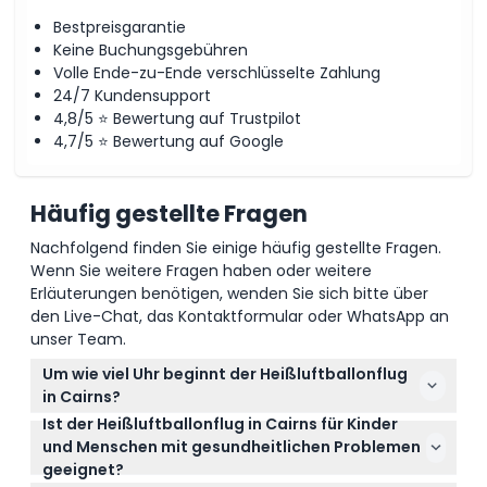
Bestpreisgarantie
Keine Buchungsgebühren
Volle Ende-zu-Ende verschlüsselte Zahlung
24/7 Kundensupport
4,8/5 ⭐ Bewertung auf Trustpilot
4,7/5 ⭐ Bewertung auf Google
Häufig gestellte Fragen
Nachfolgend finden Sie einige häufig gestellte Fragen.
Wenn Sie weitere Fragen haben oder weitere
Erläuterungen benötigen, wenden Sie sich bitte über
den Live-Chat, das Kontaktformular oder WhatsApp an
unser Team.
Um wie viel Uhr beginnt der Heißluftballonflug
in Cairns?
Ist der Heißluftballonflug in Cairns für Kinder
Die Flüge beginnen vor der Morgendämmerung, mit
und Menschen mit gesundheitlichen Problemen
Hotelabholungen gegen 3:40 Uhr, und das gesamte
geeignet?
Erlebnis endet zwischen 8:45 Uhr und 9:45 Uhr
Kinder ab 3 Jahren können mitfahren, wobei Kinder