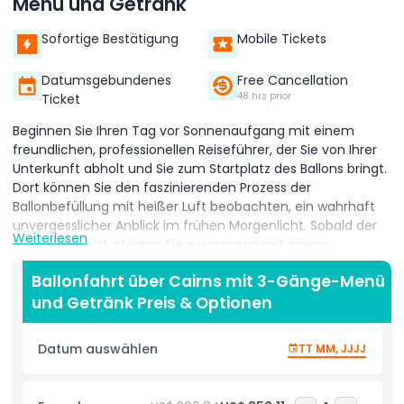
Menü und Getränk
Sofortige Bestätigung
Mobile Tickets
Datumsgebundenes
Free Cancellation
48 hrs prior
Ticket
Beginnen Sie Ihren Tag vor Sonnenaufgang mit einem
freundlichen, professionellen Reiseführer, der Sie von Ihrer
Unterkunft abholt und Sie zum Startplatz des Ballons bringt.
Dort können Sie den faszinierenden Prozess der
Ballonbefüllung mit heißer Luft beobachten, ein wahrhaft
unvergesslicher Anblick im frühen Morgenlicht. Sobald der
Weiterlesen
Ballon bereit ist, steigen Sie zusammen mit einem
erfahrenen Piloten in den Korb und heben sanft in den
Ballonfahrt über Cairns mit 3-Gänge-Menü
Himmel ab. Während Sie friedlich über die Landschaft
und Getränk Preis & Optionen
schweben, genießen Sie atemberaubende Aussichten auf
üppige, mit Regenwald bedeckte Hügel, sanft
geschwungene Berge und weitläufige Tafelplatten. Die
Datum auswählen
TT MM, JJJJ
Schönheit des Sonnenaufgangs verleiht dem Ganzen eine
magische Note, mit sanften Farben, die die Szenerie
erhellen. An klaren Tagen können Sie sogar einen Blick auf