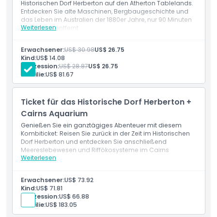
Historischen Dorf Herberton auf den Atherton Tablelands.
Entdecken Sie alte Maschinen, Bergbaugeschichte und
Ausschlüsse
das Leben im Australien der 1880er Jahre, nur 90 Minuten
Weiterlesen
von Cairns entfernt.
Öffnungszeiten
Erwachsener:
US$ 30.98
US$ 26.75
Kind:
US$ 14.08
Konzession:
US$ 28.87
US$ 26.75
Dinge, die Sie wissen sollten
Familie:
US$ 81.67
Ticket für das Historische Dorf Herberton +
Ort
Cairns Aquarium
Genießen Sie ein ganztägiges Abenteuer mit diesem
Wie man dorthin gelangt
Kombiticket: Reisen Sie zurück in der Zeit im Historischen
Dorf Herberton und entdecken Sie anschließend
Meereslebewesen und Riffökosysteme im Cairns
So lösen Sie ein
Weiterlesen
Aquarium.
Erwachsener:
US$ 73.92
Kleiderordnung
Kind:
US$ 71.81
Konzession:
US$ 66.88
Familie:
US$ 183.05
Stornierungsbedingungen