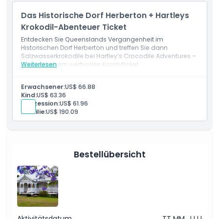
Das Historische Dorf Herberton + Hartleys
Krokodil-Abenteuer Ticket
Entdecken Sie Queenslands Vergangenheit im
Historischen Dorf Herberton und treffen Sie dann
Salzwasserkrokodile bei Hartley’s Crocodile Adventures –
alles mit einem wertvollen Kombiticket.
Weiterlesen
Erwachsener:
US$ 66.88
Kind:
US$ 63.36
Konzession:
US$ 61.96
Familie:
US$ 190.09
Bestellübersicht
Aktivitätsdatum
TT MM, JJJJ