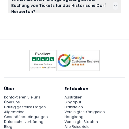
Buchung von Tickets für das Historische Dorf
Leben in den 1880er Jahren zeigen, sehen
Herberton?
historische Fahrzeuge, Antiquitäten und interaktive
Tickets sind nicht erstattungsfähig und können
Ausstellungen und können an ausgewählten Tagen
nicht storniert werden. Stellen Sie daher sicher, dass
Live-Demonstrationen und traditionelle
Ihre Pläne feststehen, bevor Sie buchen, da die
Handwerkskunst genießen.
Tickets am ausgewählten Datum und zur
ausgewählten Zeit verwendet werden müssen.
Über
Entdecken
Kontaktieren Sie uns
Australien
Über uns
Singapur
Häufig gestellte Fragen
Frankreich
Allgemeine
Vereinigtes Königreich
Geschäftsbedingungen
Hongkong
Datenschutzerklärung
Vereinigte Staaten
Blog
Alle Reiseziele