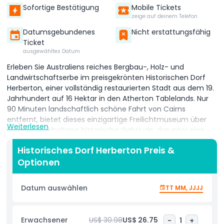
Sofortige Bestätigung
Mobile Tickets
zeige auf deinem Telefon
Datumsgebundenes
Nicht erstattungsfähig
Ticket
ausgewähltes Datum
Erleben Sie Australiens reiches Bergbau-, Holz- und
Landwirtschaftserbe im preisgekrönten Historischen Dorf
Herberton, einer vollständig restaurierten Stadt aus dem 19.
Jahrhundert auf 16 Hektar in den Atherton Tablelands. Nur
90 Minuten landschaftlich schöne Fahrt von Cairns
entfernt, bietet dieses einzigartige Freilichtmuseum über
Weiterlesen
60 original erhaltene historische Gebäude, darunter eine
Schule, Bank, Kneipe, Apotheke und Druckerei. Schlendern
Historisches Dorf Herberton Preis &
Sie durch charmante Straßen, gesäumt von Vintage-
Optionen
Geschäften, pferdegezogenen Kutschen und
authentischen Ausstellungen aus der Zeit. Sehen Sie
Tausende seltener australischer Antiquitäten,
Datum auswählen
TT MM, JJJJ
Sammlerstücke, altmodische Maschinen und klassische
Fahrzeuge. Erfahren Sie mehr über Australiens
Pioniervergangenheit mit interaktiven Ausstellungen, Live-
Erwachsener
US$ 30.98
US$ 26.75
-
1
+