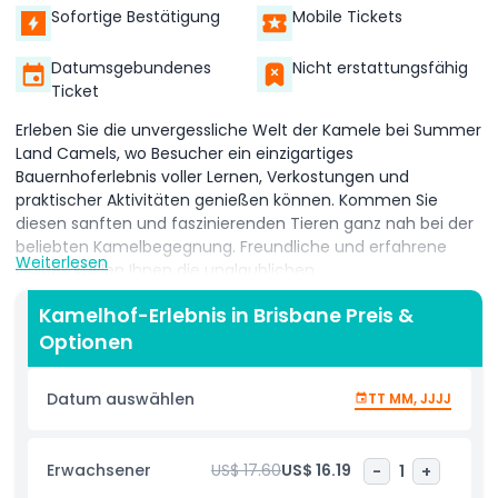
Sofortige Bestätigung
Mobile Tickets
Datumsgebundenes
Nicht erstattungsfähig
Ticket
Erleben Sie die unvergessliche Welt der Kamele bei Summer
Land Camels, wo Besucher ein einzigartiges
Bauernhoferlebnis voller Lernen, Verkostungen und
praktischer Aktivitäten genießen können. Kommen Sie
diesen sanften und faszinierenden Tieren ganz nah bei der
beliebten Kamelbegegnung. Freundliche und erfahrene
Weiterlesen
Guides stellen Ihnen die unglaublichen
Überlebensfähigkeiten, die einzigartige Anatomie und das
Kamelhof-Erlebnis in Brisbane Preis &
tägliche Leben der Kamele vor, was diese Aktivität zu einem
Optionen
unterhaltsamen und lehrreichen Erlebnis für alle
Altersgruppen macht. Für einen tieferen Einblick in das
Leben auf dem Bauernhof nehmen Sie an der Farmtour
Datum auswählen
TT MM, JJJJ
und Verkostung teil. Entdecken Sie die inspirierende
Geschichte hinter Summer Land Camels, erfahren Sie, wie
die Kamele gepflegt werden, und genießen Sie die
Erwachsener
US$ 17.60
US$ 16.19
-
1
+
Verkostung einer Reihe preisgekrönter Kamelmilchprodukte,