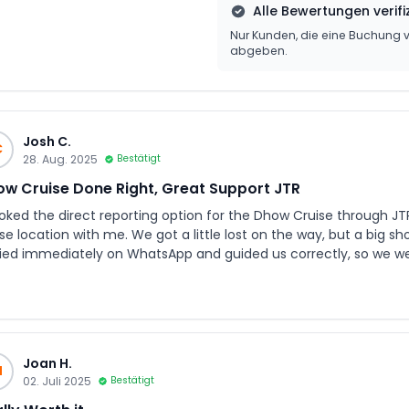
Alle Bewertungen verifiz
Nur Kunden, die eine Buchun
abgeben.
Josh C.
C
28. Aug. 2025
Bestätigt
w Cruise Done Right, Great Support JTR
ooked the direct reporting option for the Dhow Cruise through J
se location with me. We got a little lost on the way, but a big s
lied immediately on WhatsApp and guided us correctly, so we wer
estly, I’d recommend booking the shared transfers as it’s cheaper 
Joan H.
H
02. Juli 2025
Bestätigt