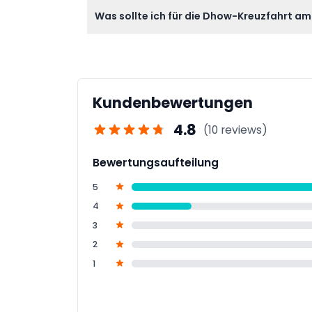
Alkoholische Getränke sind auf der Dhow-Kre
Was sollte ich für die Dhow-Kreuzfahrt a
Mocktails zum Kauf angeboten werden.
Bringen Sie Ihre Buchungsbestätigung, eine
Alkohol erlaubt ist und die Unterhaltung w
Kundenbewertungen
4.8
(10 reviews)
Bewertungsaufteilung
5
4
3
2
1