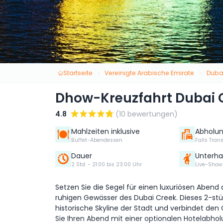
Startseite
Vereinigte Arabische Emirate
Duba
Dhow-Kreuzfahrt Dubai 
4.8
(10 bewertungen)
Mahlzeiten inklusive
Abholu
Buffet-Abendessen
Falls Tran
Dauer
Unterha
2 Std. - 21:00 bis 23:00 Uhr
Live-Show
Setzen Sie die Segel für einen luxuriösen Abend 
ruhigen Gewässer des Dubai Creek. Dieses 2-stü
historische Skyline der Stadt und verbindet de
Sie Ihren Abend mit einer optionalen Hotelabhol