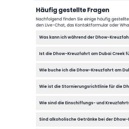
Garhoud Brücke, Dubai Downtown & Burj Khalifa
Häufig gestellte Fragen
Abholzeit Rückgabezeit
19:30 – 19:45 Uhr
Nachfolgend finden Sie einige häufig gestellt
Bur Dubai, Deira, Business Bay
19:00 – 19:15 Uhr
den Live-Chat, das Kontaktformular oder Wh
Al Barsha, Al Barsha Heights, JBR (Jume
Was kann ich während der Dhow-Kreuzfah
Sie genießen eine 2-stündige Luxuskreuzfa
Ist die Dhow-Kreuzfahrt am Dubai Creek f
Kulturelle Unterhaltung einschließlich tradi
vegetarischen Optionen.
Die Kreuzfahrt ist nicht geeignet für schw
Wie buche ich die Dhow-Kreuzfahrt am Dub
Sie können Ihre Dhow-Kreuzfahrt am Dubai C
Wie ist die Stornierungsrichtlinie für die
Optionen wie einen Abholservice auswählen
Sie können bis zu 24 Stunden vor der Kreuz
Wie sind die Einschiffungs- und Kreuzfahr
vorher oder Nicht-Erscheinen werden zu 10
Die Einschiffung erfolgt typischerweise um 
Sind alkoholische Getränke bei der Dhow-
Sommer- und Wintersaison. Bitte kommen Sie
bestätigen Sie dies bei der Buchung).