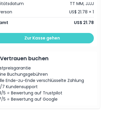
vitätsdatum
TT MM, JJJJ
Person
US$ 21.78 × 1
amt
US$ 21.78
Zur Kasse gehen
 Vertrauen buchen
stpreisgarantie
ine Buchungsgebühren
lle Ende-zu-Ende verschlüsselte Zahlung
/7 Kundensupport
8/5 ⭐ Bewertung auf Trustpilot
7/5 ⭐ Bewertung auf Google