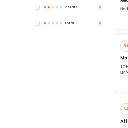
Rea
2 stars
0
Had
1 star
0
A
Mag
The
unf
S
Aff