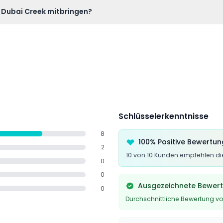
uzfahrt nicht erlaubt, aber unbegrenzte alkoholfreie Getränke s
m Dubai Creek mitbringen?
n gültigen Ausweis und bequeme Kleidung für einen Abend mit. 
ährend des Ramadan und islamischer Feiertage angepasst wird.
Schlüsselerkenntnisse
8
100% Positive Bewertu
2
10 von 10 Kunden empfehlen die
0
0
Ausgezeichnete Bewer
0
Durchschnittliche Bewertung vo