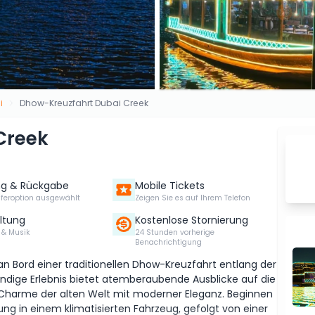
i
Dhow-Kreuzfahrt Dubai Creek
Creek
ng & Rückgabe
Mobile Tickets
sferoption ausgewählt
Zeigen Sie es auf Ihrem Telefon
ltung
Kostenlose Stornierung
 & Musik
24 Stunden vorherige
Benachrichtigung
an Bord einer traditionellen Dhow-Kreuzfahrt entlang der
ndige Erlebnis bietet atemberaubende Ausblicke auf die
n Charme der alten Welt mit moderner Eleganz. Beginnen
ung in einem klimatisierten Fahrzeug, gefolgt von einer