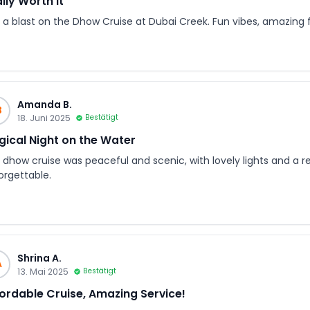
lly Worth it
 a blast on the Dhow Cruise at Dubai Creek. Fun vibes, amazing 
Amanda B.
B
18. Juni 2025
Bestätigt
ical Night on the Water
 dhow cruise was peaceful and scenic, with lovely lights and a 
orgettable.
Shrina A.
A
13. Mai 2025
Bestätigt
ordable Cruise, Amazing Service!