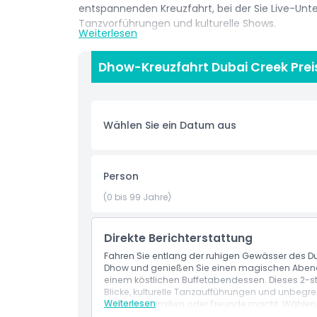
entspannenden Kreuzfahrt, bei der Sie Live-Unt
Tanzvorführungen und kulturelle Shows.
Weiterlesen
Während Sie durch den Creek gleiten, verwöhne
und nicht-vegetarischen Optionen, ergänzt du
Dhow-Kreuzfahrt Dubai Creek Prei
Reise. Wählen Sie, ob Sie auf dem offenen Obe
klimatisierten Unterdeck eine intimere Atmosp
Perfekt für Paare, Familien oder Freundesgruppe
Wählen Sie ein Datum aus
Möglichkeit, Dubais Erbe und Gastfreundschaft z
einfach einen unvergesslichen Abend verbringe
einen bezaubernden Abend voller Geschmack, Un
Person
(0 bis 99 Jahre)
Highlights
Direkte Berichterstattung
Inklusivleistungen
Fahren Sie entlang der ruhigen Gewässer des Du
Dhow und genießen Sie einen magischen Abend 
einem köstlichen Buffetabendessen. Dieses 2-s
Blicke, kulturelle Tanzaufführungen und unbegr
Abholzeit Abgabedauer
Weiterlesen
für Paare, Familien oder Freunde macht. Wähl
klimatisierten Unterdeck für eine komfortable u