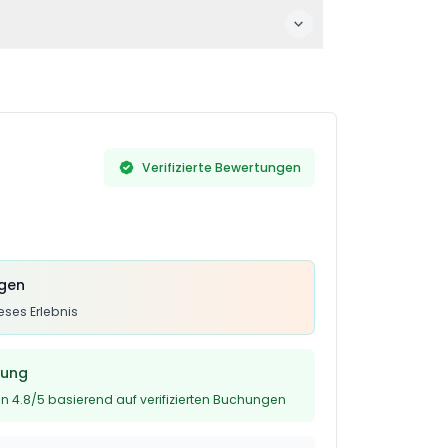
ind inbegriffen, während frische Säfte oder
Bitte beachten Sie außerdem, dass kein
Verifizierte Bewertungen
ngen
ses Erlebnis
tung
n 4.8/5 basierend auf verifizierten Buchungen