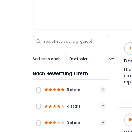
J
Sortieren nach:
Dho
I b
Nach Bewertung filtern
crui
rep
Hon
5 stars
8
4 stars
2
J
3 stars
0