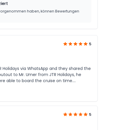
iert
g vorgenommen haben, können Bewertungen
5
TR Holidays via WhatsApp and they shared the
houtout to Mr. Umer from JTR Holidays, he
e able to board the cruise on time.
than taking a taxi or driving yourself.
5