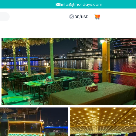
info@jtrholidays.com
DE
/
USD