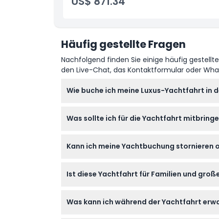
US$ 871.34
Häufig gestellte Fragen
Nachfolgend finden Sie einige häufig gestellt
den Live-Chat, das Kontaktformular oder Wh
Wie buche ich meine Luxus-Yachtfahrt in 
Sie können Ihre luxuriöse 62-Fuß-Yachtfahrt
Was sollte ich für die Yachtfahrt mitbring
bevorzugtes Datum sowie die Dauer auswäh
Bringen Sie Ihren gültigen Reisepass oder P
Kann ich meine Yachtbuchung stornieren
oder je nach Saison eine leichte Jacke, s
Ja, Sie können bis zu 48 Stunden vor Ihrer 
Ist diese Yachtfahrt für Familien und gro
kostenlos, wenn sie mindestens 24 Stunden i
Absolut! Die Yacht bietet bequem Platz für b
Was kann ich während der Yachtfahrt erw