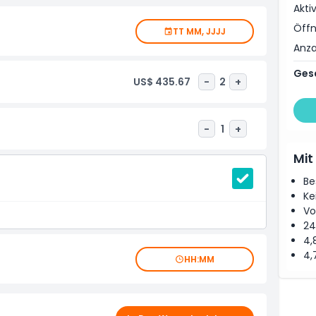
chnet sich durch sein einzigartiges luxuriöses Design
Akti
sind mit funktionalen Möbeln ausgestattet. Moderne
Öffn
oll zur Verfügung.
TT MM, JJJJ
Anza
Ges
US$ 435.67
-
2
+
-
1
+
Mit
Be
Ke
Vo
24
4,
4,
HH:MM