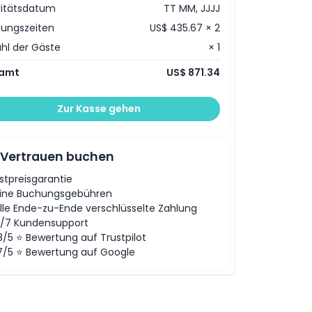
vitätsdatum
TT MM, JJJJ
ungszeiten
US$ 435.67 × 2
hl der Gäste
× 1
amt
US$ 871.34
Zur Kasse gehen
 Vertrauen buchen
stpreisgarantie
ine Buchungsgebühren
lle Ende-zu-Ende verschlüsselte Zahlung
/7 Kundensupport
8/5 ⭐ Bewertung auf Trustpilot
7/5 ⭐ Bewertung auf Google