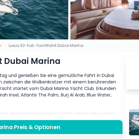
i
Luxus 62-Fuß-Yachtfahrt Dubai Marina
t Dubai Marina
tag und genießen Sie eine gemütliche Fahrt in Dubai
ten zwischen die Wolkenkratzer mit einem berührenden
 Yacht startet vom Dubai Marina Yacht Club. Erkunden
h Insel, Atlantis The Palm, Burj Al Arab, Blue Water,
r eine atemberaubende Kreuzfahrt entlang der weißen
gkeiten. Eine große Schwimmplattform und ein
osphäre von Freiheit und Einheit mit der Natur. Der
rina Preis & Optionen
 mit bodentiefen Fenstern bietet eine ausgezeichnete