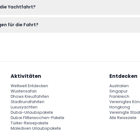
ie Skyline der Dubai Marina, die Palme Jumeirah, Ain Dubai und 
 die Yachtfahrt?
sierter Kabinen und großzügiger Sonnenplattformen.
serviert werden, mit der Möglichkeit, die Fahrt nach Wunsch zu 
n für die Fahrt?
Kleidung empfohlen, und für den Winter insbesondere bei Abendf
Aktivitäten
Entdecken
Weltweit Entdecken
Australien
Wüstensafari
Singapur
Dhows Kreuzfahrten
Frankreich
Stadtrundfahrten
Vereinigtes Kön
Luxusyachten
Hongkong
Dubai-Urlaubspakete
Vereinigte Staa
Dubai Flitterwochen-Pakete
Alle Reiseziele
Türkei-Reisepakete
Malediven Urlaubspakete