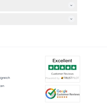
Atlantis The Palm, inklusive kostenloser
verlängern.
ahrten ist eine leichte Jacke ratsam, um
igreich
ten