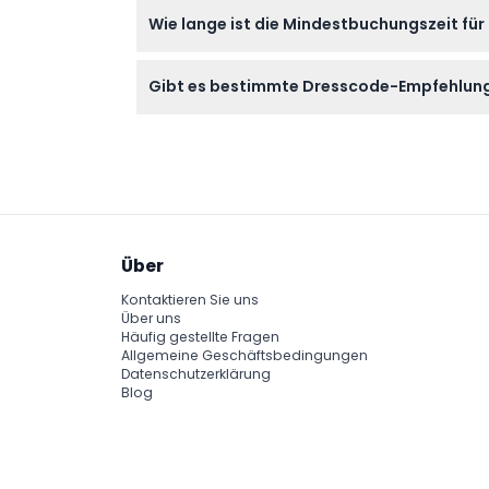
Sie genießen atemberaubende Ausblicke auf d
Wie lange ist die Mindestbuchungszeit für
alkoholfreier Getränke, Handtücher, klimati
Die Yacht muss für mindestens 2 Stunden re
Gibt es bestimmte Dresscode-Empfehlunge
Ja, für den Sommer wird legere, gepflegte 
sich wohlzufühlen.
Über
Kontaktieren Sie uns
Über uns
Häufig gestellte Fragen
Allgemeine Geschäftsbedingungen
Datenschutzerklärung
Blog