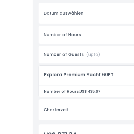
Panoramaansicht. Das geräumige Yachtinnere zei
aus. Drei komfortable Kabinen und Badezimmer 
Küche und eine Lounge-Bar stehen den Gästen v
Datum auswählen
Highlights
Number of Hours
Inklusivleistungen
Number of Guests
(upto)
Zusatz Extra
Explora Premium Yacht 60FT
Dinge, die Sie wissen sollten
Number of Hours:
US$ 435.67
Kleiderordnung
Charterzeit
Stornierungsbedingungen