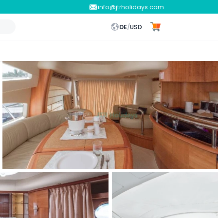
info@jtrholidays.com
DE
/
USD