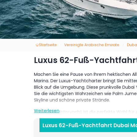
Startseite
Vereinigte Arabische Emirate
Duba
Luxus 62-Fuß-Yachtfahr
Machen Sie eine Pause von Ihrem hektischen All
Marina. Der Luxus-Yachtcharter bringt Sie mit
Blick auf die Umgebung. Diese prunkvolle Dubai
Sie die wichtigsten Wahrzeichen wie Palm Jumeira
Skyline und schöne private Strände.
Weiterlesen
AZIMUT 62 Motoryacht ist die perfekte Wahl fü
Strände von Dubai und berühmten Sehenswürdi
Flybridge mit bequemen Sofas schaffen eine Atm
Luxus 62-Fuß-Yachtfahrt Dubai Ma
integrierte Raum des filigran geformten Salons