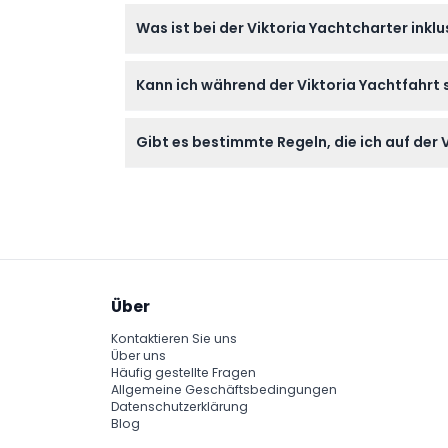
Sie können bis zu 48 Stunden im Voraus geg
Was ist bei der Viktoria Yachtcharter inklu
mindestens 24 Stunden Vorankündigung koste
Die Charter beinhaltet Wasser, alkoholfreie 
Kann ich während der Viktoria Yachtfahr
Kraftstoff und eine professionelle Crew für e
Ja, Schwimmen ist erlaubt, daher wird emp
Gibt es bestimmte Regeln, die ich auf der
Passagiere müssen einen gültigen Ausweis z
Zeiten rund um die Uhr (je nach Verfügbarke
Über
Kontaktieren Sie uns
Über uns
Häufig gestellte Fragen
Allgemeine Geschäftsbedingungen
Datenschutzerklärung
Blog