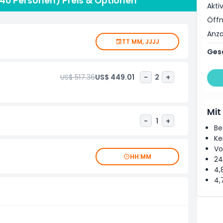
(40 Personen) Preis & Optionen
n Annehmlichkeiten an Bord gehören ein hochwertiges
Akti
und alle erforderlichen Sicherheitsausrüstungen. Sie
Öffn
ring, einschließlich Live-Grill, Fingerfood und
tten sind, erweitern. Ob Firmenausflug, Geburtstagsfeier
Anza
TT MM, JJJJ
hrt garantiert eine unvergessliche und elegante
Ges
ubai Marina.
US$ 517.36
US$ 449.01
-
2
+
Mit
-
1
+
Be
Ke
Vo
HH:MM
24
4,
4,