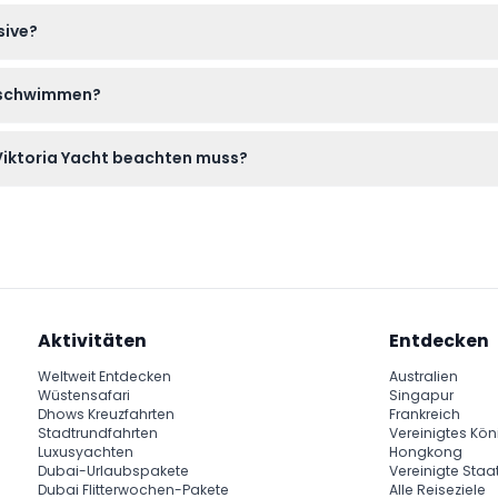
en Erstattung abzüglich Überweisungsgebühren stornieren, und 
sive?
nlos, vorbehaltlich Verfügbarkeit.
Getränke, Kaffee, Tee, Eis, Handtücher, Besteck, einen Grill, Ang
t schwimmen?
in reibungsloses Erlebnis.
fohlen, Badebekleidung mitzubringen, wenn Sie das Wasser wäh
 Viktoria Yacht beachten muss?
ur Sicherheit mitführen, und die Yachtmiete erfordert eine Min
it).
Aktivitäten
Entdecken
Weltweit Entdecken
Australien
Wüstensafari
Singapur
Dhows Kreuzfahrten
Frankreich
Stadtrundfahrten
Vereinigtes Kön
Luxusyachten
Hongkong
Dubai-Urlaubspakete
Vereinigte Staa
Dubai Flitterwochen-Pakete
Alle Reiseziele