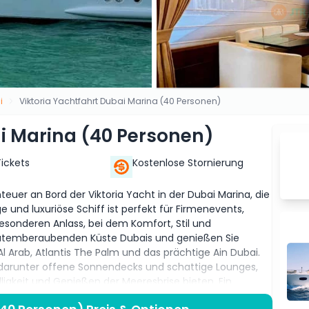
i
Viktoria Yachtfahrt Dubai Marina (40 Personen)
ai Marina (40 Personen)
Tickets
Kostenlose Stornierung
uer an Bord der Viktoria Yacht in der Dubai Marina, die
e und luxuriöse Schiff ist perfekt für Firmenevents,
esonderen Anlass, bei dem Komfort, Stil und
r atemberaubenden Küste Dubais und genießen Sie
l Arab, Atlantis The Palm und das prächtige Ain Dubai.
, darunter offene Sonnendecks und schattige Lounges,
ligkeit und Genießen der Meeresbrise bieten. Ein
 einen einwandfreien Service, um Ihre Kreuzfahrt