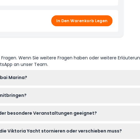
In Den Warenkorb Legen
e Fragen. Wenn Sie weitere Fragen haben oder weitere Erläuteru
atsApp an unser Team.
ubai Marina?
nfach online über diese Webseite buchen, indem Sie Ihr bevorz
 mitbringen?
gangs bestätigen.
usweis für das Boarding mit, legere Kleidung für den Sommer, ei
 oder besondere Veranstaltungen geeignet?
euzfahrt schwimmen möchten.
 Gäste aufnehmen und ist perfekt für private Partys, Firmenvera
die Viktoria Yacht stornieren oder verschieben muss?
tzung.