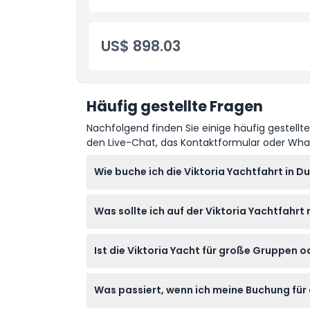
Stornierungsbedingungen
US$ 898.03
Häufig gestellte Fragen
Nachfolgend finden Sie einige häufig gestellt
den Live-Chat, das Kontaktformular oder Wh
Wie buche ich die Viktoria Yachtfahrt in D
Sie können die Viktoria Yachtfahrt ganz ei
Was sollte ich auf der Viktoria Yachtfahrt
die Verfügbarkeit während des Buchungsvor
Bringen Sie einen gültigen Reisepass oder A
Ist die Viktoria Yacht für große Gruppen
Badebekleidung, wenn Sie während der Kr
Absolut! Die Viktoria Yacht kann bis zu 40
Was passiert, wenn ich meine Buchung für 
geräumigen Decks und professioneller Besa