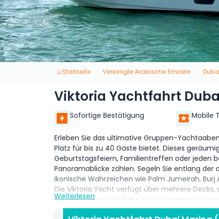
Startseite
Vereinigte Arabische Emirate
Duba
Viktoria Yachtfahrt Dub
Sofortige Bestätigung
Mobile 
Erleben Sie das ultimative Gruppen-Yachtaabente
Platz für bis zu 40 Gäste bietet. Dieses geräumig
Geburtstagsfeiern, Familientreffen oder jeden b
Panoramablicke zählen. Segeln Sie entlang de
ikonische Wahrzeichen wie Palm Jumeirah, Burj A
Die Viktoria Yacht verfügt über mehrere Decks
Weiterlesen
die den Gästen viel Platz zum Entspannen, Gesel
professioneller Kapitän und die Crew sorgen für