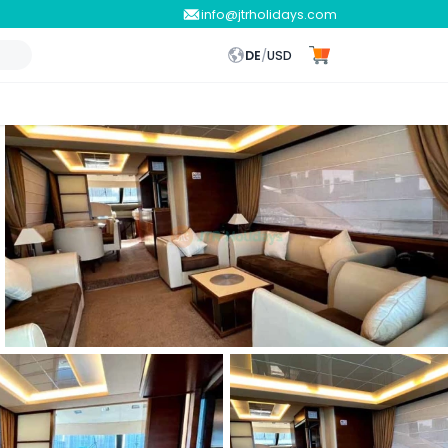
info@jtrholidays.com
DE
/
USD