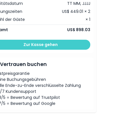
vitätsdatum
TT MM, JJJJ
ungszeiten
US$ 449.01 × 2
hl der Gäste
× 1
amt
US$ 898.03
Zur Kasse gehen
 Vertrauen buchen
stpreisgarantie
ine Buchungsgebühren
lle Ende-zu-Ende verschlüsselte Zahlung
/7 Kundensupport
8/5 ⭐ Bewertung auf Trustpilot
7/5 ⭐ Bewertung auf Google