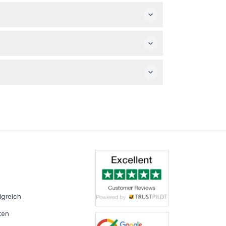
eine Terminverschiebung ist bei
elausrüstung, einen Bluetooth-Lautsprecher,
rend der Kreuzfahrt genießen möchten.
destbuchung von 2 Stunden mit flexiblen
igreich
ten