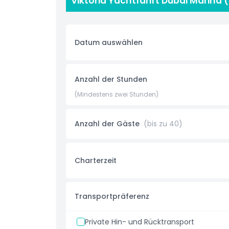
Viktoria Yachtfahrt Dubai Marina 
reibungslos und angenehm zu gestalten. Zu de
Soundsystem, Erfrischungen, frische Handtücher 
können Ihr Erlebnis außerdem mit optionalem Cate
Getränken, die auf Ihre Veranstaltung zugeschni
Datum auswählen
oder luxuriöse Privatparty, die Viktoria Yachtfa
Kreuzfahrt durch die glitzernden Gewässer der D
Anzahl der Stunden
Highlights
(Mindestens zwei Stunden)
Inklusivleistungen
Anzahl der Gäste
(bis zu 40)
Zusatz Extra
Charterzeit
Dinge, die Sie wissen sollten
Transportpräferenz
Kleiderordnung
Private Hin- und Rücktransport