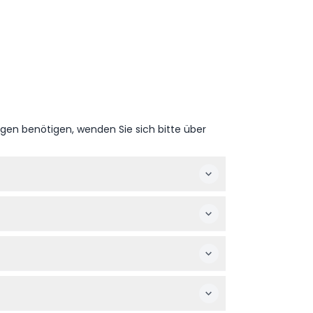
ngen benötigen, wenden Sie sich bitte über
ugtes Datum und Uhrzeit auswählen und dann
ne leichte Jacke für Winterabende und
nstaltungen oder Gruppengeburtstage mit