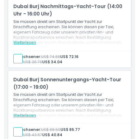
Genießen Sie eine erweiterte Tour während der
Dubai Burj Nachmittags-Yacht-Tour (14:00
Hauptmittagszeit
Live-BBQ an Bord mit Obstplatte, frisch gepressten
Uhr - 16:00 Uhr)
Säften und Muffins
Sie müssen direkt am Startpunkt der Yacht zur
Entspannte Atmosphäre mit vollem Zugang zum
Einschiffung erscheinen. Sie können diesen per Taxi,
Deck und zur Lounge
eigenem Fahrzeug oder unserem privaten Hin- und
Professionelle Crew und hochwertige
Rücktransportservice erreichen. Nach Bestätigung
Annehmlichkeiten
Weiterlesen
erhalten Sie die Yacht-Standortkarte und Kontaktdetails.
Fotostopps und Ansichten von Sehenswürdigkeiten
Wir bitten Sie, mindestens 15 bis 25 Minuten vor der
geplanten Abfahrtszeit der Yacht anzukommen.
Erwachsener:
US$ 74.88
US$ 72.16
Leistungen
Kind:
US$ 36.76
US$ 34.04
Tour-Highlights umfassen Dubai Marina, Ain Dubai,
JBR Skyline, Sheikh's Island, Palm Jumeirah und Burj Al
Arab
Dubai Burj Sonnenuntergangs-Yacht-Tour
Grill an Bord, Obstplatte, frische Säfte und Muffins
Sonnige Nachmittagsansichten mit entspannter
(17:00 - 19:00)
Fahrt
Sie müssen direkt am Startpunkt der Yacht zur
Großzügiges Deck zum Entspannen und Sightseeing
Einschiffung erscheinen. Sie können diesen per Taxi,
Freundliche Crew und Gastfreundschaft an Bord
eigenem Fahrzeug oder unserem privaten Hin- und
Perfekte Mittagsflucht für Freizeit oder Sightseeing
Rücktransportservice erreichen. Nach Bestätigung
Weiterlesen
erhalten Sie die Yacht-Standortkarte und Kontaktdetails.
Wir bitten Sie, mindestens 15 bis 25 Minuten vor der
geplanten Abfahrtszeit der Yacht anzukommen.
Erwachsener:
US$ 88.50
US$ 85.77
Leistungen
Kind:
US$ 43.57
US$ 40.84
Abendliche Kreuzfahrt, die Dubai Marina, Ain Dubai,