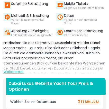
Sofortige Bestätigung
Mobile Tickets
Zeigen Sie es auf Ihrem Telefon
Mahlzeit & Erfrischung
Dauer
Variiert je nach gewählter
Variiert je nach gewählter
Option
Option
Abholung & Rückgabe
Kostenlose Stornierung
Falls Transferoption ausgewählt
24 Stunden vorher
Entdecken Sie das ultimative Luxuserlebnis mit der Dubai
Marina Yacht-Tour mit Frühstück oder Grillabend. Segeln
Sie durch die atemberaubenden Gewässer von Dubai an
Bord einer hochwertigen Yacht, die einen
atemberaubenden Blick auf die bekanntesten Wahrzeichen
der Stadt bietet, darunter Ain Dubai, Palm Jumeirah, Burj Al
Weiterlesen
Arab und Atlantis The Palm. Wählen Sie zwischen einer
Morgentour mit frisch zubereitetem Frühstück oder einer
Dubai Luxus Geteilte Yacht Tour Preis &
Sonnenuntergangs-/Abendtour mit einem leckeren
Optionen
Grillbuffet. Entspannen Sie sich auf dem Sonnendeck,
machen Sie Instagram-würdige Fotos oder tauchen Sie in
das türkisblaue Wasser für ein erfrischendes Bad ein. Diese
Wählen Sie ein Datum aus
TT MM, JJJJ
Tour ist perfekt für Paare, Familien oder Freunde, die eine