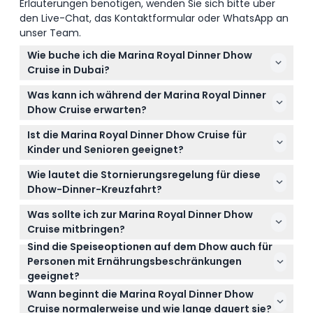
Erläuterungen benötigen, wenden Sie sich bitte über
den Live-Chat, das Kontaktformular oder WhatsApp an
unser Team.
Wie buche ich die Marina Royal Dinner Dhow
Cruise in Dubai?
Sie können Ihre Marina Royal Dinner Dhow Cruise
Was kann ich während der Marina Royal Dinner
ganz einfach online hier auf dieser Website buchen,
Dhow Cruise erwarten?
wo Sie die Verfügbarkeit prüfen und Ihr bevorzugtes
Erwarten Sie eine entspannte 1,5 bis 2-stündige
Datum sowie Ihre Sitzplatzoption auswählen
Ist die Marina Royal Dinner Dhow Cruise für
Kreuzfahrt entlang der Dubai Marina auf einem
können.
Kinder und Senioren geeignet?
traditionellen hölzernen Dhow mit
Ja, die Kreuzfahrt ist für alle Altersgruppen
atemberaubendem Blick auf Sehenswürdigkeiten
Wie lautet die Stornierungsregelung für diese
geeignet, einschließlich Kinder und Senioren, mit
wie Marina Mall, Ain Dubai und JBR sowie ein 5-
Dhow-Dinner-Kreuzfahrt?
komfortablen klimatisierten Sitzplätzen, was sie zu
Sterne-Internationales Buffet und
Sie können bis zu 48 Stunden vor Ihrer Buchung
einem angenehmen Erlebnis für Familien und
Was sollte ich zur Marina Royal Dinner Dhow
Hintergrundmusik zur Abrundung des Abends.
stornieren und erhalten eine volle Rückerstattung
Gruppen macht.
Cruise mitbringen?
abzüglich etwaiger Transfergebühren, aber
Sind die Speiseoptionen auf dem Dhow auch für
Bringen Sie Ihre Buchungsbestätigung, einen
Stornierungen, die weniger als 24 Stunden vorher
Personen mit Ernährungsbeschränkungen
gültigen Ausweis und bei Wunsch eine leichte Jacke
erfolgen oder Nichterscheinen, werden vollständig
geeignet?
für das offene Oberdeck mit; bequeme Kleidung
berechnet.
Die Kreuzfahrt bietet ein 5-Sterne-internationales
und eine Kamera werden ebenfalls empfohlen, um
Wann beginnt die Marina Royal Dinner Dhow
Buffet mit einer Vielzahl von Gerichten, aber es ist
die schöne Skyline festzuhalten.
Cruise normalerweise und wie lange dauert sie?