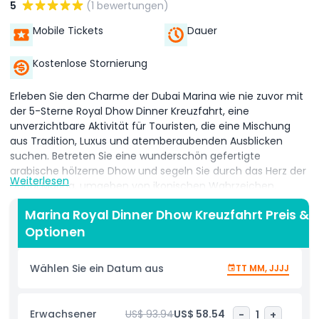
5
(1 bewertungen)
Mobile Tickets
Dauer
Kostenlose Stornierung
Erleben Sie den Charme der Dubai Marina wie nie zuvor mit
der 5-Sterne Royal Dhow Dinner Kreuzfahrt, eine
unverzichtbare Aktivität für Touristen, die eine Mischung
aus Tradition, Luxus und atemberaubenden Ausblicken
suchen. Betreten Sie eine wunderschön gefertigte
arabische hölzerne Dhow und segeln Sie durch das Herz der
Weiterlesen
Dubai Marina, umgeben von ikonischen Wahrzeichen,
glitzernden Wolkenkratzern, Fünf-Sterne-Hotels und dem
Marina Royal Dinner Dhow Kreuzfahrt Preis &
weltberühmten Cayan Tower. Diese zweistündige
Optionen
Abendkreuzfahrt bietet mehr als nur Besichtigungen – es ist
eine Reise durch einen der lebhaftesten Stadtteile von
Dubai. Bewundern Sie die illuminierte Skyline der Stadt,
Wählen Sie ein Datum aus
TT MM, JJJJ
einschließlich Sehenswürdigkeiten wie den Dubai Marina
Yacht Club, das Dubai Marina Mall und entfernte Ausblicke
auf den Burj Khalifa. Die lebhafte Atmosphäre der Dubai
Erwachsener
US$ 93.94
US$ 58.54
-
1
+