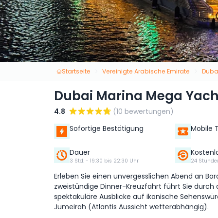
Startseite
Vereinigte Arabische Emirate
Duba
Dubai Marina Mega Yacht
4.8
(10 bewertungen)
Sofortige Bestätigung
Mobile 
Dauer
Kostenl
3 Std. - 19:30 bis 22:30 Uhr
24 Stunden
Erleben Sie einen unvergesslichen Abend an Bor
zweistündige Dinner-Kreuzfahrt führt Sie durc
spektakuläre Ausblicke auf ikonische Sehenswürd
Jumeirah (Atlantis Aussicht wetterabhängig).