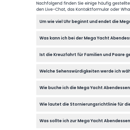
Nachfolgend finden Sie einige häufig gestellt
den Live-Chat, das Kontaktformular oder Wh
Um wie viel Uhr beginnt und endet die Me
Das Einsteigen beginnt um 18:45 Uhr, und die
Was kann ich bei der Mega Yacht Abendes
Sie genießen ein 5-Sterne internationales Bu
Ist die Kreuzfahrt für Familien und Paare 
Ja, die Kreuzfahrt ist perfekt für Paare un
Welche Sehenswürdigkeiten werde ich wäh
Die Yacht fährt vorbei an Sehenswürdigkeiten
Wie buche ich die Mega Yacht Abendessen-
Sie können Ihren Platz ganz einfach online
Wie lautet die Stornierungsrichtlinie für
können.
Sie können bis zu 24 Stunden im Voraus vol
Was sollte ich zur Mega Yacht Abendesse
vollständig berechnet.