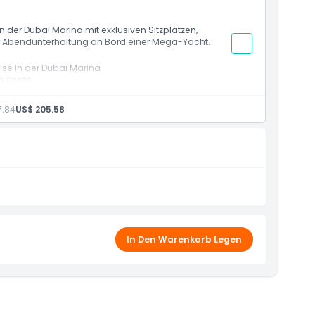
erlebnis mit aufgewertetem Sitzkomfort
n der Dubai Marina mit exklusiven Sitzplätzen,
ser Abendunterhaltung an Bord einer Mega-Yacht.
uise in der Dubai Marina
a Yacht
Marina von 19:30 bis 22:30
etränken
7.84
US$ 205.58
arina, JBR, Ain Dubai und Bluewaters Island
Bord
t, ideal für besondere Anlässe und Luxustouristen
In Den Warenkorb Legen