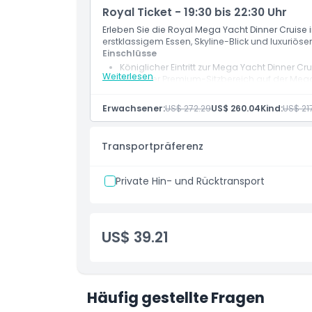
Verbessertes Dubai Luxus-Dinner-Kreuzfahrt
Royal Ticket - 19:30 bis 22:30 Uhr
Erleben Sie die Royal Mega Yacht Dinner Cruise i
erstklassigem Essen, Skyline-Blick und luxuriö
Einschlüsse
Königlicher Eintritt zur Mega Yacht Dinner Cr
Weiterlesen
Exklusiver Premium-Sitzbereich auf der Meg
3-stündige Luxuskreuzfahrt durch die Dubai 
Gourmet-Buffet-Dinner mit ausgewählten G
Erwachsener:
US$ 272.29
US$ 260.04
Kind:
US$ 21
Landschaftliche Fahrt vorbei an der Dubai M
Zugang zu Live-Unterhaltung und Musik an 
Premium-Dinner-Erlebnis auf der Dubai Yach
Transportpräferenz
Private Hin- und Rücktransport
US$ 39.21
Häufig gestellte Fragen