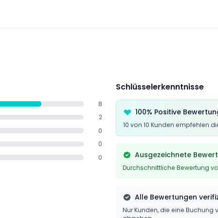
stätigung mit und kleiden Sie sich smart-casual, um die luxuriö
Schlüsselerkenntnisse
8
100% Positive Bewertu
2
10 von 10 Kunden empfehlen die
0
0
Ausgezeichnete Bewer
0
Durchschnittliche Bewertung vo
Alle Bewertungen verifiz
Nur Kunden, die eine Buchun