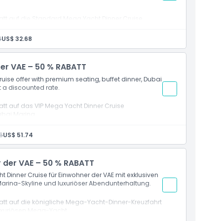
att auf die Standard Mega Yacht Dinner Cruise
Marina
4
US$ 32.68
und Bluewaters Island
er Yacht
der VAE – 50 % RABATT
ür Einwohner der VAE
uise offer with premium seating, buffet dinner, Dubai
t a discounted rate.
att auf das VIP Mega Yacht Dinner Cruise
ubai Marina
s
ten Getränken
6
US$ 51.74
nd Ain Dubai
 Einwohner der VAE
r der VAE – 50 % RABATT
 Dinner Cruise für Einwohner der VAE mit exklusiven
 Marina-Skyline und luxuriöser Abendunterhaltung.
att auf die königliche Mega-Yacht-Dinner-Kreuzfahrt
 luxuriösen Mega-Yacht
on 19:30 bis 22:30 Uhr