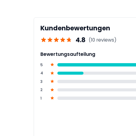
Bringen Sie einen Ausweis, Ihre Buchungsbe
genießen.
Kundenbewertungen
4.8
(10 reviews)
Bewertungsaufteilung
5
4
3
2
1