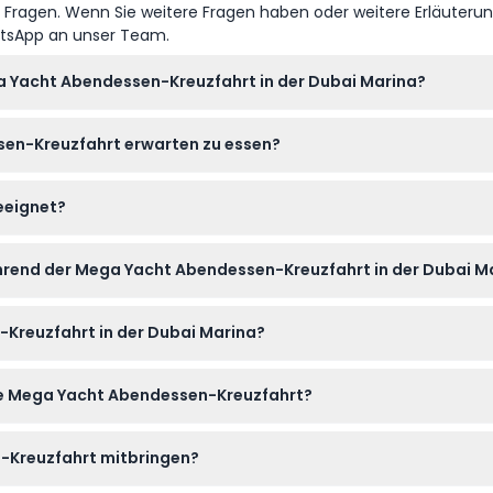
e Fragen. Wenn Sie weitere Fragen haben oder weitere Erläuteru
atsApp an unser Team.
ga Yacht Abendessen-Kreuzfahrt in der Dubai Marina?
 Kreuzfahrt fährt von 19:30 Uhr bis 22:30 Uhr (änderbar – bitte b
sen-Kreuzfahrt erwarten zu essen?
ffet mit Live-Kochstationen, Grill, Canapés, asiatischen und we
geeignet?
d Familien und bietet eine entspannte Atmosphäre mit Live-Unte
rend der Mega Yacht Abendessen-Kreuzfahrt in der Dubai M
 wie Ain Dubai, JBR, Bluewaters Island, Palm Jumeirah und Atlant
Kreuzfahrt in der Dubai Marina?
 auf dieser Webseite buchen, wo Sie auch die Verfügbarkeit prü
 die Mega Yacht Abendessen-Kreuzfahrt?
lständig kostenlos stornieren, aber Stornierungen innerhalb von
n-Kreuzfahrt mitbringen?