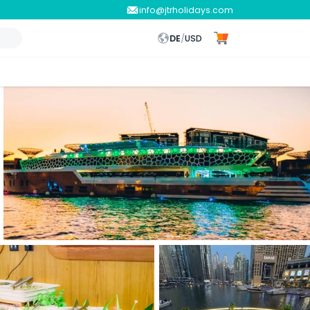
info@jtrholidays.com
DE
/
USD