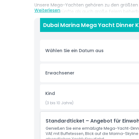
Unsere Mega-Yachten gehören zu den größten in 
Weiterlesen
Zusammenkünfte als auch große Feiern beherber
bieten der elegante Ballsaal und das großzügige
perfekt für Hochzeiten, Firmenevents und privat
Dubai Marina Mega Yacht Dinner K
Die Kreuzfahrt findet täglich auf Sharing-Basis 
Uhr. Genießen Sie ein weltklasse Dining-Erlebn
Westin Hotelköchen, Live-BBQ-Stationen, Canap
Wählen Sie ein Datum aus
Säften. Erleben Sie Luxus, Komfort und Panorama
Erwachsener
Highlights
Kind
Inklusivleistungen
(3 bis 10 Jahre)
Abholzeit Abgabedauer
Standardticket – Angebot für Einwo
Genießen Sie eine ermäßigte Mega-Yacht-Dinner
Start- und Endpunkt
VAE mit Buffetessen, Blick auf die Marina-Skylin
abendlichen Yacht-Kreuzfahrt.