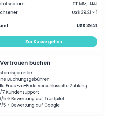
vitätsdatum
TT MM, JJJJ
achsener
US$ 39.21 × 1
amt
US$ 39.21
Zur Kasse gehen
 Vertrauen buchen
stpreisgarantie
ine Buchungsgebühren
lle Ende-zu-Ende verschlüsselte Zahlung
/7 Kundensupport
8/5 ⭐ Bewertung auf Trustpilot
7/5 ⭐ Bewertung auf Google