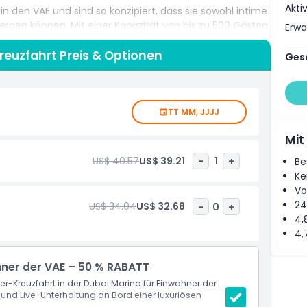
Akti
den VAE und sind so konzipiert, dass sie sowohl intime
gen können. Mit einer Kapazität von bis zu 500 Gästen
Erw
 Sonnendeck Platz für bis zu 500 Gäste und sind somit
e Partys geeignet.
reuzfahrt Preis & Optionen
Ges
statt, mit Boarding um 18:45 Uhr und Abfahrt um 19:30
is mit einem 5-Sterne-Buffet, zusammengestellt von
és sowie einer Auswahl an alkoholfreien Getränken und
TT MM, JJJJ
blick für einen Abend, den Sie nie vergessen werden.
Mit
US$ 40.57
US$ 39.21
-
1
+
Be
Ke
Vo
24
US$ 34.04
US$ 32.68
-
0
+
4,
4,
hner der VAE – 50 % RABATT
-Kreuzfahrt in der Dubai Marina für Einwohner der
e und Live-Unterhaltung an Bord einer luxuriösen