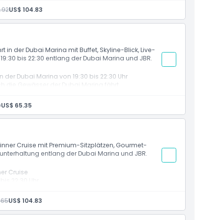
etränken
.92
US$ 104.83
BR und Ain Dubai
sigem Yacht-Ambiente
entwickelt für Einwohner, die erhöhten Komfort
n der Dubai Marina mit Buffet, Skyline-Blick, Live-
9:30 bis 22:30 entlang der Dubai Marina und JBR.
 der Dubai Marina von 19:30 bis 22:30 Uhr
h die Gewässer der Dubai Marina fährt
lten Getränken
 Bluewaters Island und die Küstenlinie der Palm
0
US$ 65.35
e, Familien und Touristen
inner Cruise mit Premium-Sitzplätzen, Gourmet-
dunterhaltung entlang der Dubai Marina und JBR.
ner Cruise
bis 22:30 Uhr
ht
lten Getränken
.65
US$ 104.83
rina, JBR, Ain Dubai und Bluewaters
k