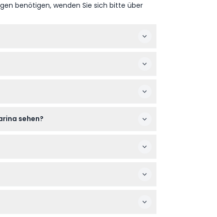
ngen benötigen, wenden Sie sich bitte über
estätigen Sie die Zeiten bei der Buchung).
stlichen Gerichten, Salaten und Desserts.
rhaltung und malerischen Aussichten.
arina sehen?
is The Palm, sofern das Wetter es zulässt.
fen und Ihr bevorzugtes Datum auswählen
 24 Stunden oder Nichterscheinen werden