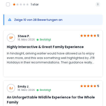
1 star
0
Zeige 10 von 28 Bewertungen an
5
Steve P.
SP
18. März 2026
Bestätigt
Highly Interactive & Great Family Experience
In hindsight, arriving earlier would have allowed us to enjoy
even more, and this was something well highlighted by JTR
Holidays in their recommendations. Their guidance really
helped us make the most of our visit. We visited with family
and had a fantastic time; both adults and kids were
entertained throughout. It’s one of the most interactive zoos
we’ve experienced, with animals freely roaming and creating
a unique, engaging atmosphere. Highly recommended for
5
Emily J.
EJ
families!
18. März 2026
Bestätigt
An Unforgettable Wildlife Experience for the Whole
Family