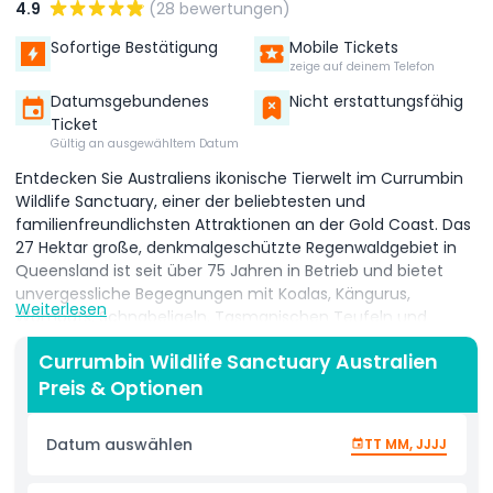
4.9
(28 bewertungen)
Sofortige Bestätigung
Mobile Tickets
zeige auf deinem Telefon
Datumsgebundenes
Nicht erstattungsfähig
Ticket
Gültig an ausgewähltem Datum
Entdecken Sie Australiens ikonische Tierwelt im Currumbin
Wildlife Sanctuary, einer der beliebtesten und
familienfreundlichsten Attraktionen an der Gold Coast. Das
27 Hektar große, denkmalgeschützte Regenwaldgebiet in
Queensland ist seit über 75 Jahren in Betrieb und bietet
unvergessliche Begegnungen mit Koalas, Kängurus,
Weiterlesen
Wombats, Schnabeligeln, Tasmanischen Teufeln und
Krokodilen in natürlicher Buschlandschaft. Ein Highlight des
Currumbin Wildlife Sanctuary Australien
Currumbin Wildlife Sanctuary Gold Coast ist das
Preis & Optionen
weltberühmte Füttern der Regenbogen-Loris, wo Besucher
farbenfrohe Schwärme von Hand füttern können. Die Wild
Skies Free Flight Vogelschau zeigt majestätische Adler, die
Datum auswählen
TT MM, JJJJ
über den Kopf hinwegfliegen, und ist ein Muss. Familien
genießen die Blinky Bill Live-Show, interaktive