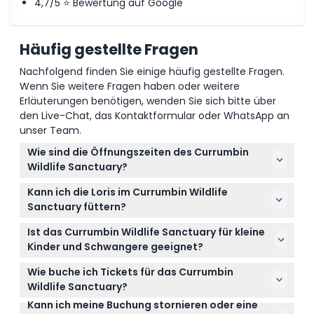
4,7/5 ⭐ Bewertung auf Google
Häufig gestellte Fragen
Nachfolgend finden Sie einige häufig gestellte Fragen.
Wenn Sie weitere Fragen haben oder weitere
Erläuterungen benötigen, wenden Sie sich bitte über
den Live-Chat, das Kontaktformular oder WhatsApp an
unser Team.
Wie sind die Öffnungszeiten des Currumbin
Wildlife Sanctuary?
Das Sanctuary ist täglich von 9:00 bis 16:00 Uhr
Kann ich die Loris im Currumbin Wildlife
geöffnet (Änderungen vorbehalten – bitte
Sanctuary füttern?
bestätigen Sie die Zeiten bei der Buchung).
Ja! Sie können die bunten Regenbogenloris
Ist das Currumbin Wildlife Sanctuary für kleine
während ihrer täglichen Fütterungssitzungen
Kinder und Schwangere geeignet?
füttern, die zweimal täglich um 8 Uhr und 16 Uhr
Das Sanctuary heißt Kinder im Alter von 3 bis 13
stattfinden (Änderungen vorbehalten – bitte
Wie buche ich Tickets für das Currumbin
Jahren sowie Erwachsene von 14 bis 99 Jahren
bestätigen Sie die Zeiten bei der Buchung).
Wildlife Sanctuary?
willkommen, ist jedoch nicht geeignet für sehr
Kann ich meine Buchung stornieren oder eine
Sie können Ihre Tickets einfach online hier auf
kleine Kleinkinder, Schwangere oder Personen mit