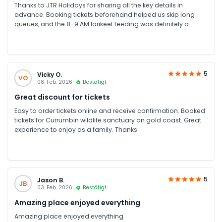
Thanks to JTR Holidays for sharing all the key details in
advance. Booking tickets beforehand helped us skip long
queues, and the 8–9 AM lorikeet feeding was definitely a
highlight. , must-visit and very well-managed park. The staff
were friendly and knowledgeable, and the park is a great size
for both adults and kids; we spent around 4 hours there
comfortably. Highly recommended
5
Vicky O.
VO
08. Feb. 2026
Bestätigt
Great discount for tickets
Easy to order tickets online and receive confirmation. Booked
tickets for Currumbin wildlife sanctuary on gold coast. Great
experience to enjoy as a family. Thanks
5
Jason B.
JB
03. Feb. 2026
Bestätigt
Amazing place enjoyed everything
Amazing place enjoyed everything