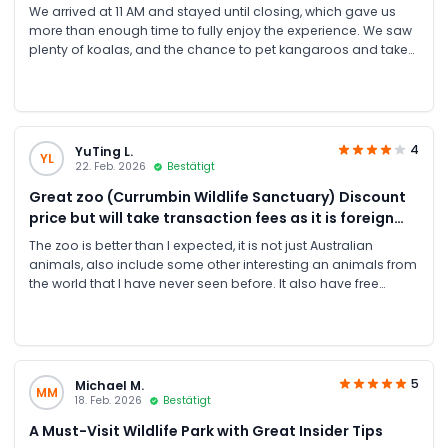
We arrived at 11 AM and stayed until closing, which gave us
more than enough time to fully enjoy the experience. We saw
plenty of koalas, and the chance to pet kangaroos and take
photos with them made it truly unforgettable. The place is
very family friendly and safe, well-organised, and set in a
beautiful natural environment with a calm, relaxed
atmosphere. Special thanks to JTR for providing this
experience at excellent prices. Highly recommended,, it’s
4
YuTing L.
YL
absolutely worth it along with the best prices.
22. Feb. 2026
Bestätigt
Great zoo (Currumbin Wildlife Sanctuary) Discount
price but will take transaction fees as it is foreign
account
The zoo is better than I expected, it is not just Australian
animals, also include some other interesting an animals from
the world that I have never seen before. It also have free
shows and tours. The booking site JTR was easy to book ( I
booked the ticket at same day, and worked) with discount
entry tickets. Overall it still worth a visit if you like animal or
young kids!
5
Michael M.
MM
18. Feb. 2026
Bestätigt
A Must-Visit Wildlife Park with Great Insider Tips