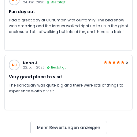
24. Jan. 2026
Bestätigt
Fun day out
Had a great day at Currumbin with our family. The bird show
was amazing and the lemurs walked right up to us in the giant
enclosure. Lots of walking but lots of fun, and there is a train to
take you around the park if you get tired. JTR was great to
deal with. Got cheapest tickets around sent straight to inbox
and via whatsapp.
5
Nana J.
NJ
22. Jan. 2026
Bestätigt
Very good place to visit
The sanctuary was quite big and there were lots of things to
experience.worth a visit
Mehr Bewertungen anzeigen