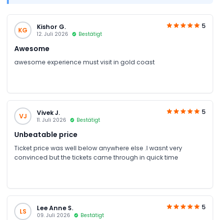
5
Kishor G.
KG
12. Juli 2026
Bestätigt
Awesome
awesome experience must visit in gold coast
5
Vivek J.
VJ
11. Juli 2026
Bestätigt
Unbeatable price
Ticket price was well below anywhere else .I wasnt very
convinced but the tickets came through in quick time
5
Lee Anne S.
LS
09. Juli 2026
Bestätigt