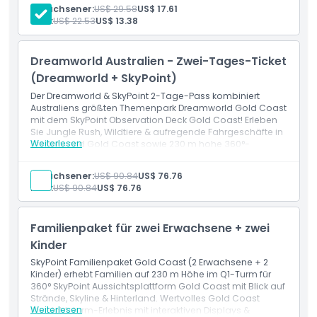
und Getränken. Ultimativer Aussichtspunkt der SkyPoint
Erwachsener:
US$ 29.58
US$ 17.61
Aussichtsplattform Gold Coast.
Kind:
US$ 22.53
US$ 13.38
Leistungen
Ausschlüsse
Eintrittskarte für die SkyPoint Aussichtsplattform Gold
Coast
Dreamworld Australien - Zwei-Tages-Ticket
Zugang zu 360°-Panoramablick von Ebene 77-78
Nicht geeignet für
(Dreamworld + SkyPoint)
Der Dreamworld & SkyPoint 2-Tage-Pass kombiniert
Australiens größten Themenpark Dreamworld Gold Coast
Öffnungszeiten
mit dem SkyPoint Observation Deck Gold Coast! Erleben
Sie Jungle Rush, Wildtiere & aufregende Fahrgeschäfte in
Weiterlesen
Dreamworld Gold Coast sowie 230 m hohe 360°-
Dinge, die Sie wissen sollten
Aussicht auf die Gold Coast vom Q1-Turm. Flexible
Nutzung an 2 beliebigen Tagen innerhalb von 7 Tagen in
Erwachsener:
US$ 90.84
US$ 76.76
den besten Themenparks & der Aussichtsplattform der
Kind:
US$ 90.84
US$ 76.76
Gold Coast.​
Ort
Leistungen
2-tägiger Zugang zu Dreamworld Gold Coast +
Familienpaket für zwei Erwachsene + zwei
SkyPoint Observation Deck​
Stornierungsbedingungen
360° Panoramablick vom SkyPoint Observation Deck
Kinder
Gold Coast, Ebene 77
SkyPoint Familienpaket Gold Coast (2 Erwachsene + 2
Kinder) erhebt Familien auf 230 m Höhe im Q1-Turm für
360° SkyPoint Aussichtsplattform Gold Coast mit Blick auf
Strände, Skyline & Hinterland. Wertvolles Gold Coast
Weiterlesen
Aussichtsturm-Erlebnis mit interaktiven Displays &