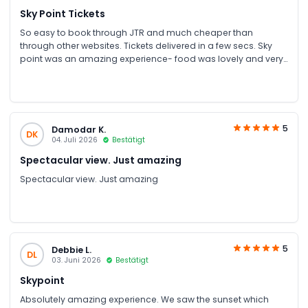
Sky Point Tickets
So easy to book through JTR and much cheaper than
through other websites. Tickets delivered in a few secs. Sky
point was an amazing experience- food was lovely and very
reasonable. Would definitely recommend
5
Damodar K.
DK
04. Juli 2026
Bestätigt
Spectacular view. Just amazing
Spectacular view. Just amazing
5
Debbie L.
DL
03. Juni 2026
Bestätigt
Skypoint
Absolutely amazing experience. We saw the sunset which