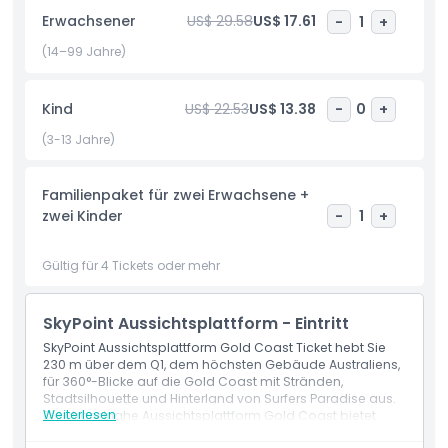
Australiens höchsten externen Gebäuderundgang in 270 m
Erwachsener
US$ 29.58
US$ 17.61
-
1
+
Höhe. Die SkyPoint Aussichtsplattform Goldküste fasst 400
Gäste mit ganzjährigem Zugang, rollstuhlgerechtem Design
(14–99 Jahre)
und Veranstaltungsräumen für Hochzeiten oder
Firmenveranstaltungen. Der Express-Aufzug erreicht in 43
Kind
US$ 22.53
US$ 13.38
-
0
+
Sekunden 77 Etagen und bietet sofortige Aussichten auf
die Goldküste, nur wenige Minuten von Stränden und
(3-13 Jahre)
Vergnügungsparks entfernt. Ideal zum Fotografieren, Essen
mit Aussicht oder entspanntem Sightseeing schafft die
Familienpaket für zwei Erwachsene +
SkyPoint Aussichtsplattform unvergessliche
zwei Kinder
-
1
+
Urlaubserinnerungen als ultimative Aussichtsplattform von
Surfers Paradise. Flexible Tickets integrieren sich nahtlos in
Goldküsten-Themenpark-Reisepläne.
Gültig für 4 Tickets oder mehr
SkyPoint Aussichtsplattform - Eintritt
Highlights
SkyPoint Aussichtsplattform Gold Coast Ticket hebt Sie
230 m über dem Q1, dem höchsten Gebäude Australiens,
für 360°-Blicke auf die Gold Coast mit Stränden,
Inklusivleistungen
Stadtsilhouette und Hinterland von Surfers Paradise aus.
Weiterlesen
Die strandnahe Aussichtsplattform Gold Coast bietet
Panoramen sowie die SkyPoint Bar + Bistro mit Speisen
Richtlinie für Kinder und Erwachsene