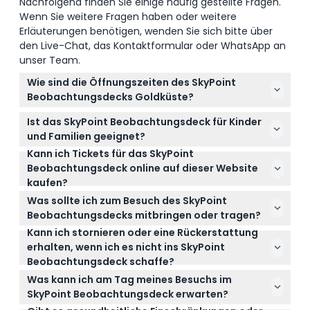
Nachfolgend finden Sie einige häufig gestellte Fragen.
Wenn Sie weitere Fragen haben oder weitere
Erläuterungen benötigen, wenden Sie sich bitte über
den Live-Chat, das Kontaktformular oder WhatsApp an
unser Team.
Wie sind die Öffnungszeiten des SkyPoint
Beobachtungsdecks Goldküste?
Das SkyPoint Beobachtungsdeck ist täglich von 7:30
Ist das SkyPoint Beobachtungsdeck für Kinder
bis 20:30 Uhr geöffnet, der letzte Einlass erfolgt 30
und Familien geeignet?
Minuten vor Schließung. Die Schließzeiten können je
Kann ich Tickets für das SkyPoint
Ja, Kinder unter 3 Jahren haben freien Eintritt, aber
nach Nachfrage variieren, daher ist es am besten,
Beobachtungsdeck online auf dieser Website
Personen unter 18 müssen von einem zahlenden
die aktuellen Zeiten beim Online-Buchen zu prüfen
kaufen?
Erwachsenen begleitet werden. Sehr kleine
(Änderungen vorbehalten – bitte bestätigen Sie die
Absolut! Sie können Ihre Tickets für das SkyPoint
Kleinkinder und Schwangeren wird ein Besuch nicht
Was sollte ich zum Besuch des SkyPoint
Zeiten zum Buchungszeitpunkt).
Beobachtungsdeck ganz einfach und sicher hier
empfohlen.
Beobachtungsdecks mitbringen oder tragen?
auf dieser Website buchen, um Ihren Platz zu
Kann ich stornieren oder eine Rückerstattung
Tagsüber können Besucher leger gekleidet sein,
garantieren.
erhalten, wenn ich es nicht ins SkyPoint
aber wenn Sie freitags oder samstags nach 20 Uhr
Beobachtungsdeck schaffe?
besuchen, ist ein gepflegter Freizeitdresscode
Tickets sind nicht erstattungsfähig und können
vorgeschrieben.
Was kann ich am Tag meines Besuchs im
nicht storniert werden, daher sollten Sie sich vor der
SkyPoint Beobachtungsdeck erwarten?
Buchung Ihrer Pläne sicher sein.