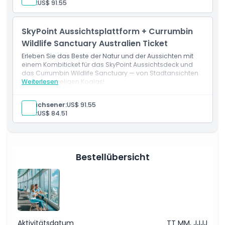
Kind:
US$ 91.55
SkyPoint Aussichtsplattform + Currumbin
Wildlife Sanctuary Australien Ticket
Erleben Sie das Beste der Natur und der Aussichten mit
einem Kombiticket für das SkyPoint Aussichtsdeck und
das Currumbin Wildlife Sanctuary — von Stadtansichten
bis zu kuscheligen Koalas!
Weiterlesen
Erwachsener:
US$ 91.55
Kind:
US$ 84.51
Bestellübersicht
Aktivitätsdatum
TT MM, JJJJ