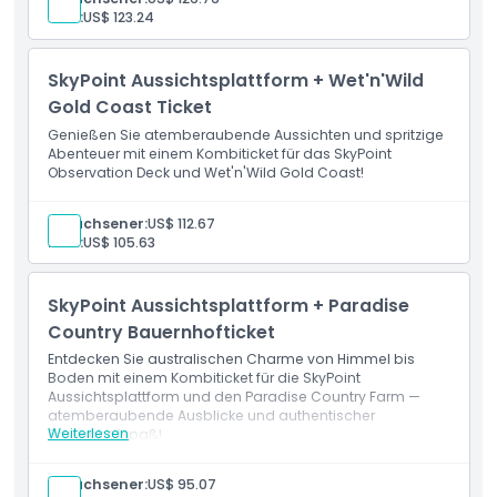
Kind:
US$ 123.24
SkyPoint Aussichtsplattform + Wet'n'Wild
Gold Coast Ticket
Genießen Sie atemberaubende Aussichten und spritzige
Abenteuer mit einem Kombiticket für das SkyPoint
Observation Deck und Wet'n'Wild Gold Coast!
Erwachsener:
US$ 112.67
Kind:
US$ 105.63
SkyPoint Aussichtsplattform + Paradise
Country Bauernhofticket
Entdecken Sie australischen Charme von Himmel bis
Boden mit einem Kombiticket für die SkyPoint
Aussichtsplattform und den Paradise Country Farm —
atemberaubende Ausblicke und authentischer
Weiterlesen
Bauernhofspaß!
Erwachsener:
US$ 95.07