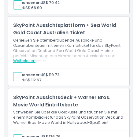
Jetboot-Erfahrung
Erwachsener:
US$ 70.42
Dreamworld und SkyPoint gültig an zwei beliebigen
Kind:
US$ 66.90
Tagen innerhalb von sieben Tagen nach dem ersten
Besuch
Reserviertes Datum und Zeitfenster für die Jetboot-
SkyPoint Aussichtsplattform + Sea World
Fahrt inklusive
Gold Coast Australien Ticket
Genießen Sie atemberaubende Ausblicke und
Ozeanabenteuer mit einem Kombiticket für das SkyPoint
Observation Deck und Sea World Gold Coast — eine
perfekte Mischung aus himmelhohen Aussichten und
Weiterlesen
maritimer Magie!
Erwachsener:
US$ 119.72
Kind:
US$ 112.67
SkyPoint Aussichtsdeck + Warner Bros.
Movie World Eintrittskarte
Schweben Sie über die Goldküste und tauchen Sie mit
einem Kombiticket für das SkyPoint Observation Deck und
Warner Bros. Movie World in Hollywood-Spaß ein!
Erwachsener:
US$ 126.76