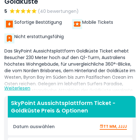
Goldküste
5
(40 bewertungen)
Sofortige Bestätigung
Mobile Tickets
Nicht erstattungsfähig
Das SkyPoint Aussichtsplattform Goldküste Ticket erhebt
Besucher 230 Meter hoch auf den Q1-Turm, Australiens
höchstes Wohngebäude, für unvergleichliche 360°-Blicke,
die vom Norden Brisbanes, dem Hinterland der Goldküste im
Westen, Byron Bay im Süden bis zum Pazifischen Ozean im
Osten reichen. Gelegen im lebhaften Surfers Paradise,
Weiterlesen
bietet diese strandnahe Attraktion der Goldküste verglaste
Panoramen, perfekt zum Beobachten von Walen, Stürmen
SkyPoint Aussichtsplattform Ticket -
und funkelnden nächtlichen Skylines. Die zweistöckige
Goldküste Preis & Optionen
Plattform auf den Etagen 77-78 verfügt über interaktive
Displays, eine Wetterstation, ein kleines Theater und die
SkyPoint Bar + Bistro mit Kaffee, Mittagessen und Cocktails
Datum auswählen
TT MM, JJJJ
von Sonnenaufgang bis Sonnenuntergang.
Abenteuerlustige können auf den SkyPoint Climb upgraden,