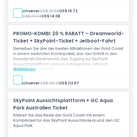
SkyPoint Bar + Bistro. Perfektes familienfreundliches
SkyPoint Aussichtsturm-Erlebnis Gold Coast in Surfers
Erwachsener:
US$ 29.58
US$ 19.72
Paradise.​
Kind:
US$ 23.94
US$ 14.08
Leistungen
2 Erwachsene + 2 Kinder SkyPoint Aussichtsplattform
Gold Coast Tickets​
PROMO-KOMBI: 20 % RABATT – Dreamworld-
Zugang zu 360° Panoramablick von den Ebenen 77-
78​
Ticket + SkyPoint-Ticket + Jetboot-Fahrt
Genießen Sie drei der besten Attraktionen der Gold Coast
in einem wertvollen Kombipaket, das den Eintritt in den
Freizeitpark Dreamworld, den Zugang zur SkyPoint
Aussichtsplattform und ein aufregendes Jetboot-
Weiterlesen
Abenteuer beinhaltet.
Einschlüsse
Eintritt zu Dreamworld Gold Coast
Erwachsener:
US$ 135.21
US$ 112.67
Zugang zu Dreamworld Fahrgeschäften, Attraktionen
und Wildtiererlebnissen
Eintritt zur SkyPoint Aussichtsplattform
SkyPoint Aussichtsplattform + GC Aqua
Panoramablick mit 360 Grad von SkyPoint über
Surfers Paradise
Park Australien Ticket
40-minütige Jetboot-Fahrt
Erleben Sie das Beste der Gold Coast mit einem
Hochgeschwindigkeitsdrehungen, Rutschen und
Kombiticket für das SkyPoint Aussichtsdeck und den GC
aufregende Manöver auf den Wasserwegen der Gold
Aqua Park.
Coast
Malersiche Küsten- und Skyline-Blicke während der