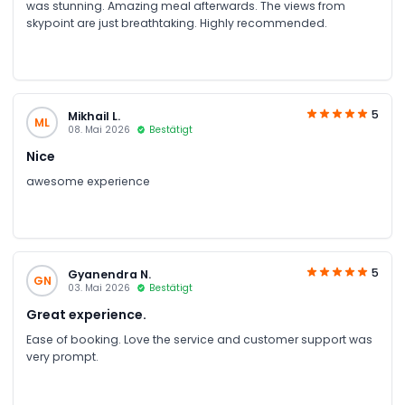
was stunning. Amazing meal afterwards. The views from
skypoint are just breathtaking. Highly recommended.
5
Mikhail L.
ML
08. Mai 2026
Bestätigt
Nice
awesome experience
5
Gyanendra N.
GN
03. Mai 2026
Bestätigt
Great experience.
Ease of booking. Love the service and customer support was
very prompt.