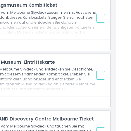
ngsmuseum Kombiticket
 vom Melbourne Skydeck zusammen mit Australiens
nk dieses Kombitickets. Steigen Sie zur höchsten
 Panoramen auf und entdecken Sie danach
und Identitäten an einem der wichtigsten kulturellen
migration Museum Tickets für panoramareiche
Blicke vom 88. Stock, schnellster Aufzug, The Edge
Museum-Eintrittskarte
elbourne Skydeck und entdecken Sie Geschichte,
mit diesem spannenden Kombiticket. Erleben Sie
ttform der Südhalbkugel und entdecken Sie
en im größten Museum der Region. Perfekte Melbourne
rlebnisse und lehrreiche Abenteuer.
sichten vom 88. Stock, schnellste Aufzugsfahrt,
ND Discovery Centre Melbourne Ticket
vom Melbourne Skydeck und tauchen Sie mit