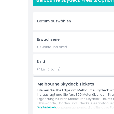
Melbourne Skydeck Preis & Optio
Ferngläser. Die interaktiven Exponate verbessern
Außenbereiche frische Luft und Adrenalin bieten.
Erfahrungen mit der Beobachtungsplattform der 
Skydeck gewährt vollen Zugang zur Ebene 88, ein
Datum auswählen
Tischs, der Ferngläser, The Terrace und Edge E
Ihnen, das Melbourne Skydeck in Ihrem eigene
Melbournes zu erkunden. Täglich geöffnet; buch
Stoßzeiten. Für alle Altersgruppen geeignet, jed
Erwachsener
Kombinieren Sie mit nahegelegenen Southbank-A
(17 Jahre und älter)
Highlights
Kind
(4 bis 16 Jahre)
Inklusivleistungen
Melbourne Skydeck Tickets
Richtlinie für Kinder und Erwachsene
Erleben Sie The Edge am Melbourne Skydeck, wo
herausragt und Sie fast 300 Meter über den St
Ergänzung zu Ihren Melbourne Skydeck-Tickets
Glaswände, -boden und -decke. Gesamtdauer ~1,5
Ausschlüsse
Weiterlesen
Perfekt für Abenteuersuchende, die ultimative P
Leistungen