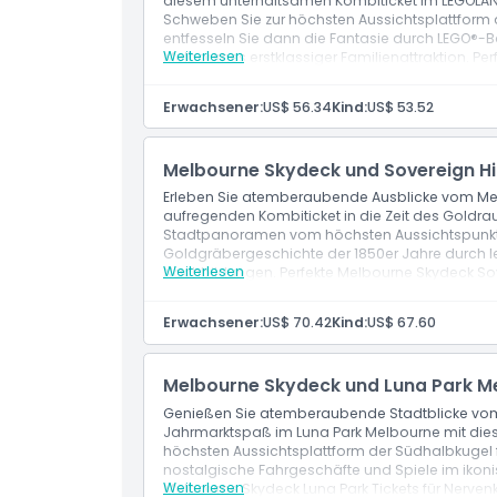
diesem unterhaltsamen Kombiticket im LEGOLAND 
Schweben Sie zur höchsten Aussichtsplattform
entfesseln Sie dann die Fantasie durch LEGO®-B
Weiterlesen
Melbournes erstklassiger Familienattraktion. Pe
aufregende Höhen und spielerische Entdeckun
Leistungen
Erwachsener:
US$ 56.34
Kind:
US$ 53.52
Melbourne Skydeck: Atemberaubende Skyline-
Glaswürfel-Erlebnis.
Melbourne Skydeck und Sovereign Hil
Erleben Sie atemberaubende Ausblicke vom Me
aufregenden Kombiticket in die Zeit des Goldrau
Stadtpanoramen vom höchsten Aussichtspunkt 
Goldgräbergeschichte der 1850er Jahre durch 
Weiterlesen
Nachbildungen. Perfekte Melbourne Skydeck Sove
historische Abenteuer.
Leistungen
Erwachsener:
US$ 70.42
Kind:
US$ 67.60
Melbourne Skydeck: Atemberaubende Skyline-B
The Edge Glaskubus-Erlebnis.
Melbourne Skydeck und Luna Park Me
Genießen Sie atemberaubende Stadtblicke vom
Jahrmarktspaß im Luna Park Melbourne mit die
höchsten Aussichtsplattform der Südhalbkugel
nostalgische Fahrgeschäfte und Spiele im ikon
Weiterlesen
Melbourne Skydeck Luna Park Tickets für Nervenk