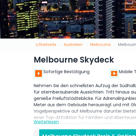
Startseite
Australien
Melbourne
Melbourn
Melbourne Skydeck
Sofortige Bestätigung
Mobile 
Nehmen Sie den schnellsten Aufzug der Südhalbku
für atemberaubende Aussichten. Tritt hinaus a
genieße Freiluftstädteblicke. Für Adrenalinjunki
Meter aus dem Gebäude herausragt und mit Gl
Vogelperspektive auf Melbourne darunter biet
einer Top-Attraktion für Familien und Abenteuerlu
Weiterlesen
eine Panoramaperspektive von Melbourne und v
Wahrzeichen wie den Yarra-Fluss, den Federat