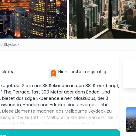
e Skydeck
Tickets
Nicht erstattungsfähig
gel, der Sie in nur 38 Sekunden in den 88. Stock bringt,
uf The Terrace, fast 300 Meter über dem Boden, und
es bietet das Edge Experience einen Glaskubus, der 3
aswänden, -boden und -decke eine unvergessliche
et. Diese Elemente machen das Melbourne Skydeck zu
stige. Der Eintritt ins Melbourne Skydeck versetzt Sie in
erbindet Bildung mit Spannung. Entdecken Sie
ion Square und die entfernten Dandenong Ranges durch