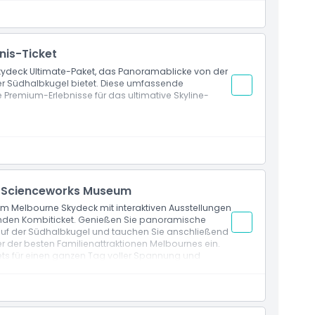
chtsplattform im 88. Stock.
nis-Ticket
kydeck Ultimate-Paket, das Panoramablicke von der
er Südhalbkugel bietet. Diese umfassende
 Premium-Erlebnisse für das ultimative Skyline-
 auf der Aussichtsplattform mit 360° Stadtblick.
d Scienceworks Museum
 Melbourne Skydeck mit interaktiven Ausstellungen
den Kombiticket. Genießen Sie panoramische
uf der Südhalbkugel und tauchen Sie anschließend
r der besten Familienattraktionen Melbournes ein.
ts für einen ganzen Tag voller Spannung und
8. Stock, schnellste Aufzugsfahrt, Außenbereich The