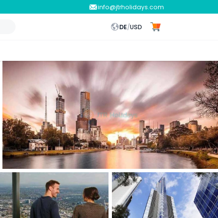
info@jtrholidays.com
DE
/
USD