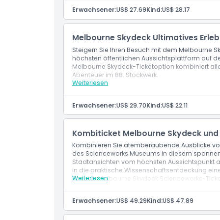
Eintritt zum Melbourne Skydeck auf die Aussi
Nicht geeignet für
Erwachsener:
US$ 27.69
Kind:
US$ 28.17
Öffnungszeiten
Melbourne Skydeck Ultimatives Erleb
Steigern Sie Ihren Besuch mit dem Melbourne S
höchsten öffentlichen Aussichtsplattform auf d
Dinge, die Sie wissen sollten
Melbourne Skydeck-Ticketoption kombiniert alle
Abenteuer im 88. Stockwerk.
Weiterlesen
Leistungen
Ort
Vollständiger Eintritt zum Melbourne Skydeck
Erwachsener:
US$ 29.70
Kind:
US$ 22.11
Stornierungsbedingungen
Kombiticket Melbourne Skydeck un
Kombinieren Sie atemberaubende Ausblicke vom
des Scienceworks Museums in diesem spannen
Stadtansichten vom höchsten Aussichtspunkt a
in die praktische Wissenschaftsentdeckung eine
Weiterlesen
Perfekte Melbourne Skydeck Scienceworks-Ticke
Lernen.
Leistungen
Erwachsener:
US$ 49.29
Kind:
US$ 47.89
Melbourne Skydeck: 360° Skyline-Blick vom 8
Terrace.