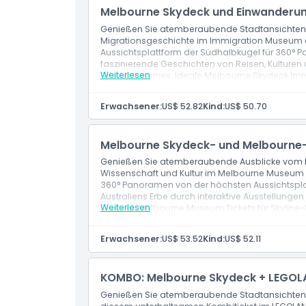
Melbourne Skydeck und Einwanderu
Genießen Sie atemberaubende Stadtansichten
Migrationsgeschichte im Immigration Museum da
Aussichtsplattform der Südhalbkugel für 360°
faszinierende Geschichten von Reisen, Kulturen 
Weiterlesen
Orte Melbournes. Ideale Melbourne Skydeck Im
Erlebnisse und historische Einblicke.
Leistungen
Erwachsener:
US$ 52.82
Kind:
US$ 50.70
Melbourne Skydeck: Atemberaubende Skyline-
Glaswürfel Option.
Melbourne Skydeck- und Melbourne-
Genießen Sie atemberaubende Ausblicke vom M
Wissenschaft und Kultur im Melbourne Museum 
360° Panoramen von der höchsten Aussichtspla
Australiens Erbe durch interaktive Ausstellung
Weiterlesen
Skydeck Melbourne Museum Tickets für Skyline-E
Leistungen
Melbourne Skydeck: Atemberaubende Stadtan
Erwachsener:
US$ 53.52
Kind:
US$ 52.11
The Edge Glaswürfel-Erlebnis.
KOMBO: Melbourne Skydeck + LEGOLA
Genießen Sie atemberaubende Stadtansichten 