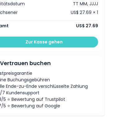
vitätsdatum
TT MM, JJJJ
achsener
US$ 27.69 × 1
amt
US$ 27.69
Zur Kasse gehen
 Vertrauen buchen
stpreisgarantie
ine Buchungsgebühren
lle Ende-zu-Ende verschlüsselte Zahlung
/7 Kundensupport
8/5 ⭐ Bewertung auf Trustpilot
7/5 ⭐ Bewertung auf Google