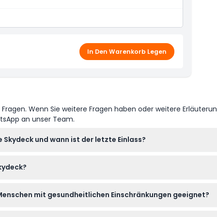
Blicke vom 88. Stock, schnellste Aufzugsfahrt, The
In Den Warenkorb Legen
e Fragen. Wenn Sie weitere Fragen haben oder weitere Erläuteru
atsApp an unser Team.
 Skydeck und wann ist der letzte Einlass?
is 22:00 Uhr geöffnet, der letzte Einlass ist um 21:30 Uhr. An We
Skydeck?
letzte Einlass um 16:30 Uhr (Änderungen vorbehalten – bitte best
 dieser Webseite zum besten Preis buchen, insbesondere wenn Si
 Menschen mit gesundheitlichen Einschränkungen geeignet?
e erhältlich.
 während Kinder im Alter von 4-16 Jahren ermäßigte Eintrittskart