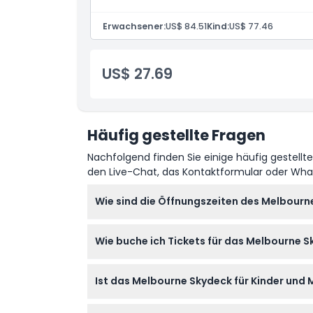
Leistungen
Melbourne Skydeck: Atemberaubende Skyline-
Erwachsener:
US$ 84.51
Kind:
US$ 77.46
Edge Glaswürfel-Abenteuer.
US$ 27.69
Häufig gestellte Fragen
Nachfolgend finden Sie einige häufig gestellt
den Live-Chat, das Kontaktformular oder Wh
Wie sind die Öffnungszeiten des Melbourne
Das Melbourne Skydeck ist täglich von 12:00 b
Wie buche ich Tickets für das Melbourne 
Öffnungszeiten von 12:00 bis 17:00 Uhr, der 
Sie können Ihre Tickets einfach online auf
Ist das Melbourne Skydeck für Kinder und
Tickets sind auch am Besuchstag an der Kass
Kinder unter 4 Jahren haben freien Eintritt,