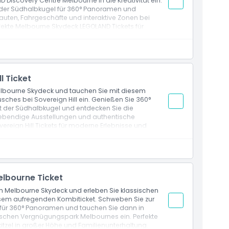
Discovery Centre Melbourne in die Kreativität ein.
 der Südhalbkugel für 360° Panoramen und
auten, Fahrgeschäfte und interaktive Zonen bei
rfekte Melbourne Skydeck LEGOLAND Tickets für
gen.
Blicke vom 88. Stock, schnellster Aufzug, The Edge
l Ticket
lbourne Skydeck und tauchen Sie mit diesem
sches bei Sovereign Hill ein. Genießen Sie 360°
der Südhalbkugel und entdecken Sie die
lebendige Ausstellungen und authentische
reign Hill Tickets für moderne Erlebnisse und
licke von der 88. Etage, schnellste Fahrstuhlfahrt,
lbourne Ticket
 Melbourne Skydeck und erleben Sie klassischen
sem aufregenden Kombiticket. Schweben Sie zur
 für 360° Panoramen und tauchen Sie dann in
ischen Vergnügungspark Melbournes ein. Perfekte
itzel in großer Höhe und Familienunterhaltung.