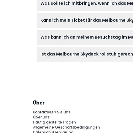
Was sollte ich mitbringen, wenn ich das 
jedoch nicht geeignet für Schwangere, Pers
Bringen Sie ein gültiges Ticket oder Ihre 
Kann ich mein Ticket für das Melbourne Sk
atemberaubenden Stadtansichten zu genie
Tickets für das Melbourne Skydeck sind nich
Was kann ich an meinem Besuchstag im M
Ihre Pläne endgültig sind, bevor Sie buchen.
Nach Ihrer Ankunft nehmen Sie den schnells
Ist das Melbourne Skydeck rollstuhlgerech
Glaswürfel-Erfahrung ist wetterabhängig ve
Ja, das Melbourne Skydeck ist rollstuhlger
Über
Kontaktieren Sie uns
Über uns
Häufig gestellte Fragen
Allgemeine Geschäftsbedingungen
Datenschutzerklärung