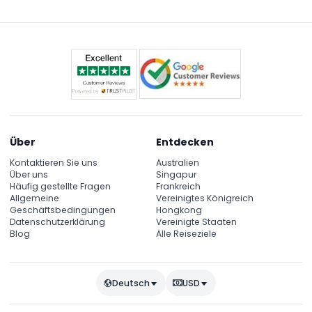
Plaka, Anafiotika und historische Orte wie das
Badehaus der Winde schlendern.
Über
Entdecken
Kontaktieren Sie uns
Australien
Über uns
Singapur
Häufig gestellte Fragen
Frankreich
Allgemeine
Vereinigtes Königreich
Geschäftsbedingungen
Hongkong
Datenschutzerklärung
Vereinigte Staaten
Blog
Alle Reiseziele
Deutsch
USD