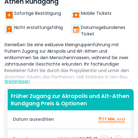
Athen Rundgang
Sofortige Bestätigung
Mobile Tickets
Nicht erstattungsfähig
Datumsgebundenes
Ticket
Genießen Sie eine exklusive Kleingruppenführung mit
frühem Zugang zur Akropolis und Alt-Athen und
entkommen Sie den Menschenmassen, während Sie zwei
Jahrtausende Geschichte erkunden. Ihr fachkundiger
Reiseleiter führt Sie durch das Propyläentor und unter den
dorischen Säulen des Parthenon, teilt Einblicke in den Bau
Weiterlesen
des 5. Jahrhunderts v. Chr. und dessen mythologische
Bedeutung. Schlendern Sie an der Kariatidenveranda des
Früher Zugang zur Akropolis und Alt-Athen
Erechtheion vorbei und genießen Sie weitreichende
Rundgang Preis & Optionen
Panoramablicke auf die moderne Stadt darunter.
Absteigend in die atmosphärischen Straßen von Alt-Athen
entdecken Sie die versteckten Gassen von Plaka und die an
Datum auswählen
TT MM, JJJJ
Klippen hängenden Häuser von Anafiotika. Erfahren Sie
lokale Überlieferungen, während Sie an neoklassizistischen
Herrenhäusern, byzantinischen Kirchen und den antiken