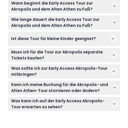
Wann beginnt die Early Access Tour zur
Akropolis und dem Alten Athen zu Fuß?
Die Touren beginnen früh am Morgen,
Wie lange dauert die Early Access Tour zur
normalerweise um 8:15 Uhr oder 8:45 Uhr, was Ihnen
Akropolis und dem Alten Athen zu Fuß?
ein ruhiges und kühles Erlebnis vor dem Eintreffen
Die Tour dauert etwa 3,5 Stunden und umfasst die
der Menschenmengen bietet (änderbar – bitte
Ist diese Tour für kleine Kinder geeignet?
Akropolis sowie verschiedene historische Stätten im
zum Zeitpunkt der Buchung bestätigen).
Alten Athen, darunter Plaka und Anafiotika
Ja! Kinder unter 4 Jahren können kostenlos
(änderbar – bitte zum Zeitpunkt der Buchung
Muss ich für die Tour zur Akropolis separate
teilnehmen, was die Tour zu einer
bestätigen).
Tickets kaufen?
familienfreundlichen Option macht, um Athen zu
Wenn Sie eine Ticketoption ohne Eintritt enthalten
erkunden.
Was sollte ich zur Early Access Akropolis-Tour
wählen, müssen Sie Ihre Akropolis-Tickets vor Ihrem
mitbringen?
Tourtermin kaufen, um den Einlass mit Ihrer Gruppe
Bequeme Wanderschuhe, eine Flasche Wasser,
während Ihres zugewiesenen Zeitfensters zu
Kann ich meine Buchung für die Akropolis- und
Sonnenschutz wie einen Hut und Sonnencreme
gewährleisten.
Alten Athen-Tour stornieren oder ändern?
sowie Ihre Buchungsbestätigung sind für diese
Tickets sind nicht erstattungsfähig und können
morgendliche Wandertour zu empfehlen.
Was kann ich auf der Early Access Akropolis-
nicht storniert werden, daher seien Sie vor der
Tour erwarten zu sehen?
Buchung sicher in Ihren Plänen, da das Ticket am
Sie werden die Highlights der Akropolis wie den
gebuchten Datum und zur gebuchten Zeit
Parthenon und das Erechtheion erkunden, bevor Sie
verwendet werden muss.
durch die Antike Agora, den charmanten Bezirk