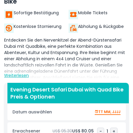
Bike
Sofortige Bestätigung
Mobile Tickets
Kostenlose Stornierung
Abholung & Rückgabe
Entdecken Sie den Nervenkitzel der Abend-Dürstensafari
Dubai mit Quadbike, eine perfekte Kombination aus
Abenteuer, Kultur und Entspannung. Ihre Reise beginnt mit
einer Abholung in einem 4x4 Land Cruiser und einer
landschaftlich reizvollen Fahrt in die Wüste. Genießen Sie
eine adrenalingeladene Dünenfahrt unter der Führung
Weiterlesen
erfahrener Fahrer. Anschließend rüsten Sie sich für eine
Quadbike-Fahrt über die weiten goldenen Dünen, ein
Evening Desert Safari Dubai with Quad Bike
Favorit für Nervenkitzel-Suchende. Dann unternehmen Sie
Preis & Optionen
eine kurze Kamelritt, machen einige unvergessliche Fotos
und fahren zu einem traditionellen Beduinen-Wüstenlager.
Hier werden Sie mit arabischem Kaffee, Datteln und
Datum auswählen
TT MM, JJJJ
Erfrischungen begrüßt. Während die Sonne untergeht,
genießen Sie ein köstliches BBQ-Buffet mit vegetarischen
und nicht-vegetarischen Optionen. Der Abend geht weiter
Erwachsener
US$ 95.30
US$ 80.05
-
1
+