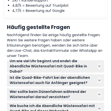
24/7 Kundensupport
optionale Ergänzung hinzufügen.
4,8/5 ⭐ Bewertung auf Trustpilot
4,7/5 ⭐ Bewertung auf Google
Häufig gestellte Fragen
Nachfolgend finden Sie einige häufig gestellte Fragen.
Wenn Sie weitere Fragen haben oder weitere
Erläuterungen benötigen, wenden Sie sich bitte über
den Live-Chat, das Kontaktformular oder WhatsApp an
unser Team.
Um wie viel Uhr beginnt und endet die
Abendliche Wüstensafari mit Quad-Bike in
Dubai?
Die Tour beginnt in der Regel mit einer Abholung
Ist die Quad-Bike-Fahrt bei der abendlichen
zwischen 14:30 Uhr und 15:30 Uhr und endet gegen
Wüstensafari auch für Anfänger geeignet?
21:00 Uhr bis 21:30 Uhr. (Änderungen vorbehalten –
Ja, die Quad-Bike-Fahrt findet auf einer
bitte bestätigen Sie die Zeiten bei der Buchung)
Wer sollte beim Dünenfahren während der
kontrollierten Wüstenstrecke statt, die für alle
Wüstensafari darauf verzichten?
Könnerstufen, einschließlich Anfänger, konzipiert ist.
Dünenfahren wird nicht für Schwangere, Gäste mit
Folgen Sie einfach den Anweisungen des Instruktors
Wie buche ich die Abendliche Wüstensafari mit
Rücken- oder Nackenschmerzen, größere
für ein sicheres und spaßiges Erlebnis.