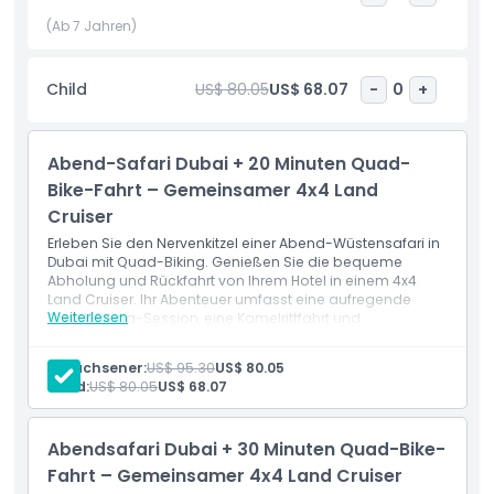
mit Live-Unterhaltung, einschließlich Tanoura-Tanz,
Bauchtanz und einer faszinierenden Feuershow.
(Ab 7 Jahren)
Entspannen Sie in der Shisha-Lounge oder probieren Sie
Henna-Malerei für einen kulturellen Touch. Ideal für
Child
US$ 80.05
US$ 68.07
-
0
+
Familien, Paare und Gruppen, bietet diese Wüstensafari
einen unvergesslichen Abend voller arabischem Charme
und Abenteuer.
Abend-Safari Dubai + 20 Minuten Quad-
Bike-Fahrt – Gemeinsamer 4x4 Land
Highlights
Cruiser
Erleben Sie den Nervenkitzel einer Abend-Wüstensafari in
Dubai mit Quad-Biking. Genießen Sie die bequeme
Inklusivleistungen
Abholung und Rückfahrt von Ihrem Hotel in einem 4x4
Land Cruiser. Ihr Abenteuer umfasst eine aufregende
Weiterlesen
Quad-Biking-Session, eine Kamelrittfahrt und
adrenalinhaltiges Dünenfahren. Machen Sie
Abholzeit Abgabedauer
atemberaubende Wüstenfotos bei malerischen Stopps
Erwachsener:
US$ 95.30
US$ 80.05
und genießen Sie ein köstliches Grillabendessen. Mit
Child:
US$ 80.05
US$ 68.07
einer Vielzahl von Aktivitäten und Unterhaltung verspricht
Nicht geeignet für
diese Wüstensafari ein unvergessliches Arabisches
Abenteuer.
Abendsafari Dubai + 30 Minuten Quad-Bike-
Leistungen
Dinge, die Sie wissen sollten
Abholung und Rückfahrt im 4x4 Land Cruiser vom
Fahrt – Gemeinsamer 4x4 Land Cruiser
Hotel oder der Unterkunft in Dubai