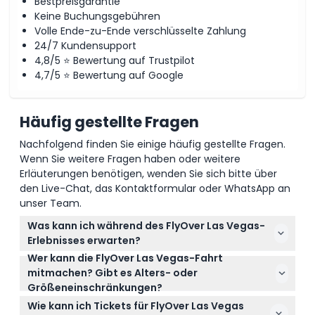
Bestpreisgarantie
Keine Buchungsgebühren
Volle Ende-zu-Ende verschlüsselte Zahlung
24/7 Kundensupport
4,8/5 ⭐ Bewertung auf Trustpilot
4,7/5 ⭐ Bewertung auf Google
Häufig gestellte Fragen
Nachfolgend finden Sie einige häufig gestellte Fragen.
Wenn Sie weitere Fragen haben oder weitere
Erläuterungen benötigen, wenden Sie sich bitte über
den Live-Chat, das Kontaktformular oder WhatsApp an
unser Team.
Was kann ich während des FlyOver Las Vegas-
Erlebnisses erwarten?
Wer kann die FlyOver Las Vegas-Fahrt
Sie genießen eine aufregende 8,5-minütige
mitmachen? Gibt es Alters- oder
Flugfahrt, die das Überfliegen berühmter
Größeneinschränkungen?
Sehenswürdigkeiten mit Wind- und Nebeleffekten
Kinder unter 14 Jahren müssen von einem
simuliert, nach einer Einführung und einem Briefing
Wie kann ich Tickets für FlyOver Las Vegas
zahlenden Erwachsenen begleitet werden, und alle