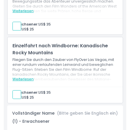
Bewegungssitze das Abenteuer unvergesslich machen.
Gleiten Sie durch den Film Wonders of the American West
Weiterlesen
und entdecken Sie weite Prärien, hohe Berge und
Öffnungszeiten
ikonische städtische Denkmäler. Erleben Sie die
atemberaubende Schönheit der Vereinigten Staaten von
Erwachsener:
US$ 35
oben mit eindringlichen Spezialeffekten.
Die Fahrgäste
Kind:
US$ 25
Dinge, die Sie wissen sollten
müssen mindestens 102 cm groß sein, um diese
aufregende Fahrt genießen zu können.
Einzelfahrt nach Windborne: Kanadische
Ort
Rocky Mountains
Fliegen Sie durch den Zauber von FlyOver Las Vegas, mit
Wie man dorthin gelangt
einer rundum verlaufenden Leinwand und beweglichen
Flug-Sitzen. Erleben Sie den Film Windborne: Ruf der
kanadischen Rocky Mountains, der Sie über ikonische
Weiterlesen
Berge, die atemberaubenden Gewässer des Maligne-
Stornierungsbedingungen
Sees und die schneebedeckten Gipfel des Mount
Somervell führt. Tauchen Sie ein in dieses
Erwachsener:
US$ 35
atemberaubende Abenteuer mit fesselnden Bildern und
Kind:
US$ 25
Bewegungseffekten.
Teilnehmer müssen mindestens
102 cm groß sein, um teilzunehmen.
Vollständiger Name
(Bitte geben Sie Englisch ein)
(1) - Erwachsener