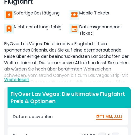
Flugfahrt
Sofortige Bestätigung
Mobile Tickets
Nicht erstattungsfähig
Datumsgebundenes
Ticket
FlyOver Las Vegas: Die ultimative Flugfahrt ist ein
spannendes Erlebnis, das Sie auf eine atemberaubende
Reise über einige der beeindruckendsten Landschaften der
Welt mitnimmt. Diese immersive Attraktion lässt Sie fühlen,
als würden Sie hoch über berühmten Wahrzeichen
schweben, vom Grand Canyon bis zum Las Vegas Strip. Mit
Weiterlesen
modernster Technologie, einschließlich beweglicher Sitze,
Windeffekten und Düften, schafft FlyOver Las Vegas ein
FlyOver Las Vegas: Die ultimative Flugfahrt
realistisches Fluggefühl, das Sie begeistern wird. Erleben Sie
Preis & Optionen
den Nervenkitzel, während Sie über Berge, Flüsse und
Stadtlandschaften gleiten und dabei eine nahtlose und
sanfte Fahrt genießen. Die riesige gewölbte Leinwand und
Datum auswählen
TT MM, JJJJ
die beeindruckenden Bilder versetzen Sie an Orte, von
denen Sie nur geträumt haben. Ob Sie den amerikanischen
Westen oder andere unglaubliche Ziele erkunden, FlyOver