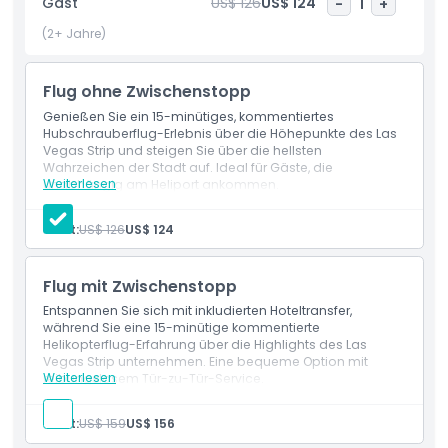
Gast
US$ 126
US$ 124
-
1
+
atemberaubende Ausblicke, und eine kurze
Sicherheitsunterweisung sorgt für Komfort bei Erstfliegern.
(2+ Jahre)
Fügen Sie Ihrem Ausflug einen Hauch von Luxus und
Spannung hinzu und buchen Sie noch heute Ihre Las Vegas
Flug ohne Zwischenstopp
Strip Hubschrauber-Nachttour für unvergessliche
Luftaufnahmen und Erinnerungen, die ein Leben lang
Genießen Sie ein 15-minütiges, kommentiertes
Hubschrauberflug-Erlebnis über die Höhepunkte des Las
halten.
Vegas Strip und steigen Sie über die hellsten
Wahrzeichen der Stadt auf. Ideal für Gäste, die
Weiterlesen
unabhängig am Heliport ankommen.
Leistungen
Highlights
15-minütige kommentierte Hubschrauberfahrt
Gast:
US$ 126
US$ 124
Inklusivleistungen
Flug mit Zwischenstopp
Entspannen Sie sich mit inkludierten Hoteltransfer,
Richtlinie für Kinder und Erwachsene
während Sie eine 15-minütige kommentierte
Helikopterflug-Erfahrung über die Highlights des Las
Vegas Strip unternehmen. Eine bequeme Option mit
Ausschlüsse
Weiterlesen
reibungslosem Tür-zu-Tür-Service.
Leistungen
Hin- und Rücktransfer zu und von Ihrem Hotel
Gast:
US$ 159
US$ 156
Dinge, die Sie wissen sollten
15-minütiger kommentierter Hubschrauberrundflug