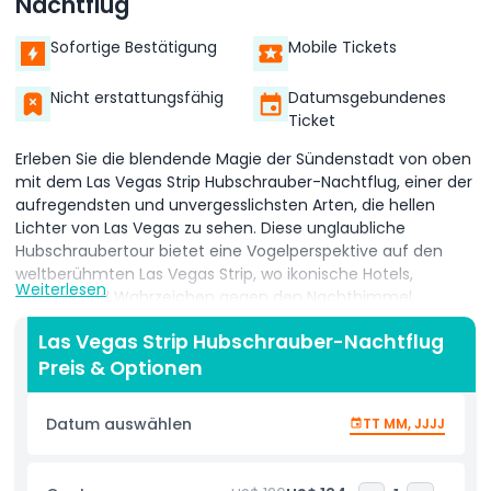
Nachtflug
Sofortige Bestätigung
Mobile Tickets
Nicht erstattungsfähig
Datumsgebundenes
Ticket
Erleben Sie die blendende Magie der Sündenstadt von oben
mit dem Las Vegas Strip Hubschrauber-Nachtflug, einer der
aufregendsten und unvergesslichsten Arten, die hellen
Lichter von Las Vegas zu sehen. Diese unglaubliche
Hubschraubertour bietet eine Vogelperspektive auf den
weltberühmten Las Vegas Strip, wo ikonische Hotels,
Weiterlesen
Casinos und Wahrzeichen gegen den Nachthimmel
funkeln. Während Ihr Hubschrauber abhebt, schweben Sie
Las Vegas Strip Hubschrauber-Nachtflug
über legendäre Sehenswürdigkeiten wie die Bellagio-
Preis & Optionen
Brunnen, Caesars Palace, den Stratosphere Tower, die
Luxor-Pyramide und das High Roller Riesenrad, die alle im
Dunkeln brillant leuchten. Der Las Vegas Hubschrauber-
Datum auswählen
TT MM, JJJJ
Nachtflug ist ruhig, sicher und perfekt für Paare, Freunde
oder jeden, der ein wirklich einzigartiges Vegas-Erlebnis
sucht. Mit großen Panoramafenstern bietet jeder Sitzplatz