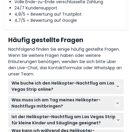
Volle Ende-zu-Ende verschlüsselte Zahlung
24/7 Kundensupport
4,8/5 ⭐ Bewertung auf Trustpilot
4,7/5 ⭐ Bewertung auf Google
Häufig gestellte Fragen
Nachfolgend finden Sie einige häufig gestellte Fragen.
Wenn Sie weitere Fragen haben oder weitere
Erläuterungen benötigen, wenden Sie sich bitte über
den Live-Chat, das Kontaktformular oder WhatsApp an
unser Team.
Wie buche ich den Helikopter-Nachtflug am Las
Vegas Strip online?
Sie können Ihren Flug ganz einfach hier auf dieser
Was muss ich am Tag meines Helikopter-
Website online buchen, indem Sie Ihr bevorzugtes
Nachtflugs mitbringen?
Datum und Ihre Flugzeit auswählen. Verfügbarkeit
Bringen Sie unbedingt einen von der Regierung
und Preise werden während des Buchungsprozesses
Ist der Helikopter-Nachtflug am Las Vegas Strip
ausgestellten Lichtbildausweis mit, wenn Sie 18
angezeigt.
für kleine Kinder und Säuglinge geeignet?
Jahre oder älter sind. Lassen Sie Gepäck, große
Was kann ich während des Helikopter-
Ja, der Flug ist für Kinder ab 2 Jahren geeignet,