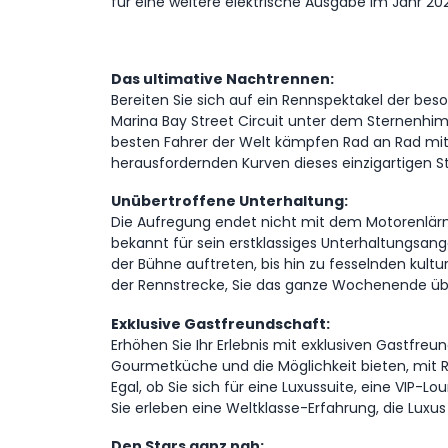
für eine weitere elektrische Ausgabe im Jahr 20
Das ultimative Nachtrennen:
Bereiten Sie sich auf ein Rennspektakel der bes
Marina Bay Street Circuit unter dem Sternenhim
besten Fahrer der Welt kämpfen Rad an Rad mit
herausfordernden Kurven dieses einzigartigen Str
Unübertroffene Unterhaltung:
Die Aufregung endet nicht mit dem Motorenlärm. 
bekannt für sein erstklassiges Unterhaltungsange
der Bühne auftreten, bis hin zu fesselnden kultu
der Rennstrecke, Sie das ganze Wochenende übe
Exklusive Gastfreundschaft:
Erhöhen Sie Ihr Erlebnis mit exklusiven Gastfreu
Gourmetküche und die Möglichkeit bieten, mit 
Egal, ob Sie sich für eine Luxussuite, eine VIP
Sie erleben eine Weltklasse-Erfahrung, die Luxus
Den Stars ganz nah: