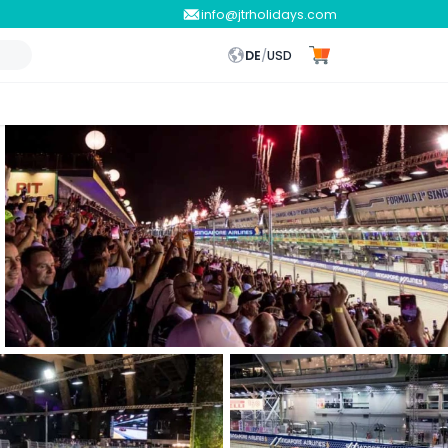
info@jtrholidays.com
DE
/
USD