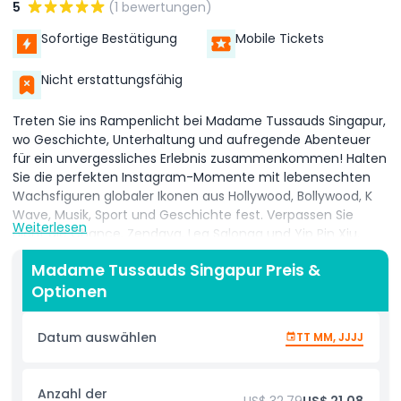
5
(1 bewertungen)
Sofortige Bestätigung
Mobile Tickets
Nicht erstattungsfähig
Treten Sie ins Rampenlicht bei Madame Tussauds Singapur,
wo Geschichte, Unterhaltung und aufregende Abenteuer
für ein unvergessliches Erlebnis zusammenkommen! Halten
Sie die perfekten Instagram-Momente mit lebensechten
Wachsfiguren globaler Ikonen aus Hollywood, Bollywood, K
Wave, Musik, Sport und Geschichte fest. Verpassen Sie
Weiterlesen
nicht die Chance, Zendaya, Lea Salonga und Yip Pin Xiu,
Singapurs meistdekorierte paralympische Schwimmerin,
Madame Tussauds Singapur Preis &
sowie viele andere Legenden und Superstars zu treffen.
Optionen
Erleben Sie den Nervenkitzel bei der Marvel Universe 4D-
Erfahrung, bei der Helden wie Iron Man und Spider Man in
einer spektakulären multisensorischen Show von der
Datum auswählen
TT MM, JJJJ
Leinwand springen. Erkunden Sie sowohl Bollywood- als auch
Hollywood-Zonen, testen Sie Ihre Star-Power im Ultimate
Film Star Experience und feiern Sie mit A-Listen in unseren
Anzahl der