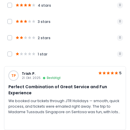
4 stars
0
3 stars
0
2 stars
0
1 star
0
5
Trish P.
TP
21. Okt. 2025
Bestätigt
Perfect Combination of Great Service and Fun
Experience
We booked our tickets through JTR Holidays — smooth, quick
process, and tickets were emailed right away. The trip to
Madame Tussauds Singapore on Sentosa was fun, with lots
of photo-op moments, and the extra boat ride and 4D
experience added great value. The only caveat was that we
expected a larger wax-figure collection and instead found