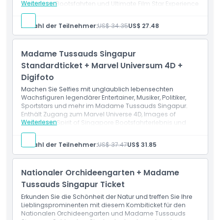
Weiterlesen
Singapore Bootsfahrten und Ultimate Film Star Experience
sowie ein digitales Fotosouvenir.
Leistungen
Ausschlüsse
Anzahl der Teilnehmer:
US$ 34.35
US$ 27.48
Alle Leistungen aus dem Standardticket
Ein digitales Fotosouvenir zum Mitnehmen
Öffnungszeiten
Madame Tussauds Singapur
Standardticket + Marvel Universum 4D +
Digifoto
Dinge, die Sie wissen sollten
Machen Sie Selfies mit unglaublich lebensechten
Wachsfiguren legendärer Entertainer, Musiker, Politiker,
Ort
Sportstars und mehr im Madame Tussauds Singapur.
Enthält Zugang zum Marvel Universe 4D, Images of
Weiterlesen
Singapore, Spirit of Singapore Bootsfahrterlebnis und
Ultimate Film Star Experience sowie ein digitales Foto-
Wie man dorthin gelangt
Souvenir.
Anzahl der Teilnehmer:
US$ 37.47
US$ 31.85
Leistungen
Alle Leistungen des Standardtickets
Stornierungsbedingungen
Zutritt zum Marvel Universe 4D Kinoerlebnis
Nationaler Orchideengarten + Madame
Ein digitales Foto-Souvenir zum Mitnehmen
Tussauds Singapur Ticket
Erkunden Sie die Schönheit der Natur und treffen Sie Ihre
Lieblingsprominenten mit diesem Kombiticket für den
Nationalen Orchideengarten und Madame Tussauds