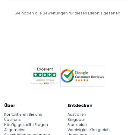
quite a few history-themed exhibits. Still, it turned out to be a
good and enjoyable stop during our day on Sentosa Island.
Sie haben alle Bewertungen für dieses Erlebnis gesehen
Über
Entdecken
Kontaktieren Sie uns
Australien
Über uns
Singapur
Häufig gestellte Fragen
Frankreich
Allgemeine
Vereinigtes Königreich
Geschäftsbedingungen
Hongkong