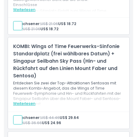
Einschlüsse
Weiterlesen
Premium-Sitzplatz-Eintritt zum Wings of Time
Feuerwerk-Symphonie
Fester Eintrittstermin für die Show um 19:40 Uhr
Erwachsener:
US$ 21.06
US$ 18.72
Premium-Besichtigungserlebnis mit besserem
Kind:
US$ 21.06
US$ 18.72
Sitzplatz
KOMBI: Wings of Time Feuerwerks-Sinfonie
Standardplatz (frei wählbares Datum) +
Singapur Seilbahn Sky Pass (Hin- und
Rückfahrt auf den Linien Mount Faber und
Sentosa)
Entdecken Sie zwei der Top-Attraktionen Sentosas mit
diesem Kombi-Angebot, das die Wings of Time
Feuerwerk-Symphonie und Hin- und Rückfahrten mit der
Singapur Seilbahn über die Mount Faber- und Sentosa-
Weiterlesen
Linien umfasst.
Einschlüsse
Standard-Eintrittsplatz für die Wings of Time
Erwachsener:
US$ 44.46
US$ 29.64
Feuerwerks-Sinfonie
Kind:
US$ 36.66
US$ 24.96
Gültig für die Vorstellung um 19:40 Uhr oder 20:40 Uhr
Singapore Cable Car Sky Pass inklusive
Hin- und Rückfahrten auf der Mount Faber Linie