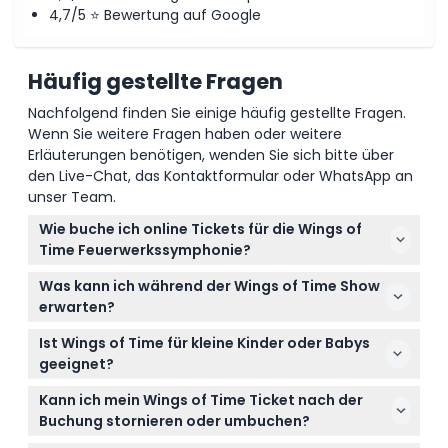
4,7/5 ⭐ Bewertung auf Google
Häufig gestellte Fragen
Nachfolgend finden Sie einige häufig gestellte Fragen.
Wenn Sie weitere Fragen haben oder weitere
Erläuterungen benötigen, wenden Sie sich bitte über
den Live-Chat, das Kontaktformular oder WhatsApp an
unser Team.
Wie buche ich online Tickets für die Wings of
Time Feuerwerkssymphonie?
Sie können Ihre Wings of Time
Was kann ich während der Wings of Time Show
Feuerwerkssymphonie Tickets ganz einfach hier auf
erwarten?
dieser Webseite online buchen, indem Sie während
Erwarten Sie eine faszinierende 20-minütige
des Buchungsvorgangs Ihr bevorzugtes Datum und
Ist Wings of Time für kleine Kinder oder Babys
Outdoor-Nachtshow mit 3D-Projektionsmapping,
die gewünschte Uhrzeit auswählen.
geeignet?
Lasern, Pyrotechnik, Springbrunnen, Wasserstrahlen
Kinder unter 4 Jahren dürfen kostenlos teilnehmen,
und einer bezaubernden musikalischen Begleitung
Kann ich mein Wings of Time Ticket nach der
wodurch die Show familienfreundlich ist. Stellen Sie
vor der Kulisse des offenen Meeres am Siloso-
Buchung stornieren oder umbuchen?
nur sicher, dass Sie Tickets für alle ab 4 Jahren
Strand auf Sentosa.
Leider sind Wings of Time Tickets nicht