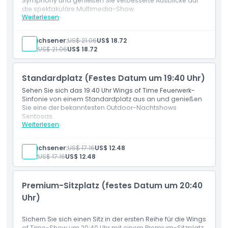
Symphony und genießen Sie verbesserte Ausblicke auf
die spektakuläre Multimedia-Show.
Weiterlesen
Einschlüsse
Premium-Sitzplatz-Eintritt zur Wings of Time
Feuerwerk-Symphonie
Erwachsener:
US$ 21.06
US$ 18.72
Gültig entweder für die 19:40 Uhr oder 20:40 Uhr
Kind:
US$ 21.06
US$ 18.72
Vorstellung
Premium-Betrachtungsort mit besseren
Aussichtspunkten
Standardplatz (Festes Datum um 19:40 Uhr)
Komfortableres Seherlebnis
Flexible Eintrittskarte mit offenem Datum
Sehen Sie sich das 19:40 Uhr Wings of Time Feuerwerk-
Sinfonie von einem Standardplatz aus an und genießen
Sie eine der bekanntesten Outdoor-Nachtshows
Sentosas.
Weiterlesen
Einschlüsse
Standard Sitzplatz-Eintritt für Wings of Time
Feuerwerks-Symphonie
Erwachsener:
US$ 17.16
US$ 12.48
Fester Einlass für die Vorstellung um 19:40 Uhr
Kind:
US$ 17.16
US$ 12.48
Zugang zur Feuerwerks-, Laser- und Wassereffekt-
Show
Premium-Sitzplatz (festes Datum um 20:40
Uhr)
Sichern Sie sich einen Sitz in der ersten Reihe für die Wings
of Time-Show um 20:40 Uhr mit einem Premium-Sitzplatz.