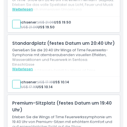
Erleben Sie das volle Spektakel aus Licht, Feuer und Musik
Weiterlesen
in einer wirklich immersiven Umgebung.
Einschlüsse
Premium-Zuschauerplatz für die Vorstellung um
Erwachsener:
US$ 21.06
US$ 19.50
20:40 Uhr
Kind:
US$ 21.06
US$ 19.50
Nahe Perspektive der verbesserten Effekte
Abendvorführung mit aufgerüsteter pyrotechnischer
Darstellung
Standardplatz (festes Datum um 20:40 Uhr)
Vorgegebene Sitzplätze in der Nähe der Hauptbühne
Unvergesslicher Abschluss Ihres Tages auf Sentosa
Genießen Sie die 20:40 Uhr Wings of Time Feuerwerks-
Symphonie mit atemberaubenden visuellen Effekten,
Wasseraktionen und Feuerwerk in Sentosa.
Einschlüsse
Weiterlesen
Standard Sitzplatz-Eintritt für Wings of Time
Feuerwerkssymphonie
Festes Eintrittsdatum für die Vorstellung um 20:40 Uhr
Erwachsener:
US$ 17.16
US$ 10.14
Zugang zur multisensorischen Nachtschau auf
Kind:
US$ 17.16
US$ 10.14
Sentosa
Premium-Sitzplatz (festes Datum um 19:40
Uhr)
Erleben Sie die Wings of Time Feuerwerkssymphonie um
19:40 Uhr von Premium-Sitzen mit erhöhtem Komfort und
außergewöhnlicher Sicht auf die Show.