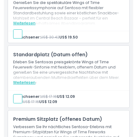
Genießen Sie die spektakuläre Wings of Time
Feuerwerkssymphonie auf Sentosa mit flexibler
Öffnungszeiten
Standardbestuhlung sowie einer köstlichen Snackbox-
Mahlzeit im Central Beach Bazaar – perfekt für ein
Weiterlesen
rundum unterhaltsames Abendprogramm.
Dinge, die Sie wissen sollten
Einschlüsse
Standard-Sitzplatz-Eintritt zur Wings of Time
Erwachsener:
US$ 30.42
US$ 19.50
Feuerwerks-Symphonie
Ort
Gültig für entweder die 19:40 Uhr oder 20:40 Uhr
Vorstellung
Standardplatz (Datum offen)
Snackbox-Mahlzeit inklusive
Wahl zwischen Chicken Burger, Cheeseburger,
Erleben Sie Sentosas preisgekrönte Wings of Time
Wie man dorthin gelangt
vegetarischem Burger oder Chicken Hotdog
Feuerwerk-Sinfonie mit flexiblem, offenem Datum und
Pommes Frites und Eistee mit Zitrone inklusive
genießen Sie eine unvergessliche Nachtshow mit
Datumsoffenes Ticket mit Flexibilität
atemberaubenden Multimediaeffekten über dem Meer.
So lösen Sie ein
Multisensorische Nachtshow mit Feuerwerk, Lasern,
Weiterlesen
Einschlüsse
Wasser- und visuellen Effekten
Standard-Sitzplatz Eintritt zum Wings of Time
Feuerwerks-Symphonie
Erwachsener:
US$ 17.16
US$ 12.09
Geschäftsbedingungen
Gültig für entweder die 19:40 Uhr oder 20:40 Uhr
Kind:
US$ 17.16
US$ 12.09
Vorstellung
Offen datiertes Ticket mit Flexibilität
Stornierungsbedingungen
Zugang zur Feuerwerks-, Laser-, Wasser- und Musik-
Premium Sitzplatz (offenes Datum)
Show
Verbessern Sie Ihr nächtliches Sentosa-Erlebnis mit
Premium-Sitzplätzen für Wings of Time Fireworks