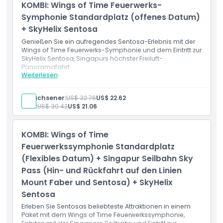
KOMBI: Wings of Time Feuerwerks-
Hin- und Rückfahrten auf der Sentosa Linie
Malersiche Luftansichten von Sentosa und der Skyline
Symphonie Standardplatz (offenes Datum)
von Singapur
+ SkyHelix Sentosa
Genießen Sie ein aufregendes Sentosa-Erlebnis mit der
Wings of Time Feuerwerks-Symphonie und dem Eintritt zur
SkyHelix Sentosa, Singapurs höchster Freiluft-
Panoramafahrt.
Weiterlesen
Einschlüsse
Standard-Sitzplatz-Eintritt zur Wings of Time
Feuerwerk-Symphonie
Erwachsener:
US$ 32.76
US$ 22.62
Gültig für die Vorstellung um 19:40 Uhr oder 20:40 Uhr
Kind:
US$ 30.42
US$ 21.06
Eintritt zu SkyHelix Sentosa
Zugang zur Freiluft-Panoramafahrt
Malersiche Aussichten auf Sentosa und die Küste
KOMBI: Wings of Time
Singapurs
Feuerwerkssymphonie Standardplatz
(Flexibles Datum) + Singapur Seilbahn Sky
Pass (Hin- und Rückfahrt auf den Linien
Mount Faber und Sentosa) + SkyHelix
Sentosa
Erleben Sie Sentosas beliebteste Attraktionen in einem
Paket mit dem Wings of Time Feuerwerkssymphonie,