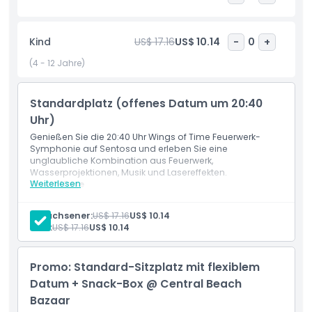
Freundschaft und Selbstfindung im Mittelpunkt. Jetzt mit
modernster Sparkular-Pyrotechnik ausgestattet, bietet die
Kind
US$ 17.16
US$ 10.14
-
0
+
Show ein noch intensiveres Erlebnis, mit Sitzplätzen näher
an der Hauptbühne. Perfekt für Familien, Paare und
(4 - 12 Jahre)
Touristen – Wings of Time ist eine unverzichtbare
Sehenswürdigkeit in Singapur. Sehen Sie, wie der
Nachthimmel mit Licht und Magie bei Wings of Time in
Standardplatz (offenes Datum um 20:40
Sentosa lebendig wird – eine zeitlose Reise für alle
Uhr)
Altersgruppen!
Genießen Sie die 20:40 Uhr Wings of Time Feuerwerk-
Symphonie auf Sentosa und erleben Sie eine
unglaubliche Kombination aus Feuerwerk,
Wasserprojektionen, Musik und Lasereffekten.
Highlights
Weiterlesen
Einschlüsse
Standardplatz Eintritt zur Wings of Time Feuerwerks-
Symphonie
Inklusivleistungen
Erwachsener:
US$ 17.16
US$ 10.14
Eintritt nur für die Show um 20:40 Uhr gültig
Kind:
US$ 17.16
US$ 10.14
Datumsoffenes Ticket
Zugang zur Multimedia-Nachtshow-Erfahrung
Richtlinie für Kinder und Erwachsene
Promo: Standard-Sitzplatz mit flexiblem
Datum + Snack-Box @ Central Beach
Ausschlüsse
Bazaar