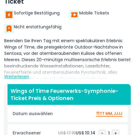
Ticket
Sofortige Bestätigung
Mobile Tickets
Nicht erstattungsfähig
Beenden Sie Ihren Tag mit einem spektakulären Erlebnis:
Wings of Time, die preisgekrönte Outdoor-Nachtshow in
Sentosa, vor der atemberaubenden Kulisse des offenen
Meeres. Dieses 20-minütige multisensorische Erlebnis bietet
beeindruckende Wasserinstallationen, Laserlichter,
Feuereffekte und atemberaubende Pyrotechnik, alles
Weiterlesen
choreografiert zu einer kraftvollen musikalischen
Begleitung.
Wings of Time Feuerwerks-Symphonie-
Die Geschichte folgt Shahbaz, einem majestätischen
Ticket Preis & Optionen
prähistorischen Vogel, der zusammen mit seinen Freunden
Rachel und Felix durch die Zeit reist. Gemeinsam erkunden
Datum auswählen
TT MM, JJJJ
sie visuell fesselnde Interpretationen historischer Epochen
wie die Industrielle Revolution, die Seidenstraße, die Maya-
Pyramiden, die Unterwasserwelt und die afrikanische
Erwachsener
US$ 17.16
US$ 10.14
-
1
+
Savanne. Im Verlauf des Abenteuers stehen Mut,